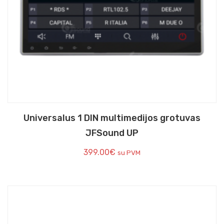
Universalus 1 DIN multimedijos grotuvas
JFSound UP
399.00
€
su PVM