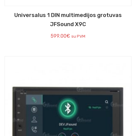
Universalus 1 DIN multimedijos grotuvas
JFSound X9C
599.00
€
su PVM