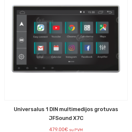
Universalus 1 DIN multimedijos grotuvas
JFSound X7C
479.00
€
su PVM