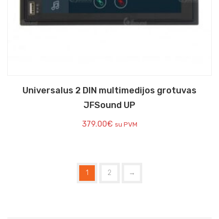
Universalus 2 DIN multimedijos grotuvas
JFSound UP
379.00
€
su PVM
1
2
→