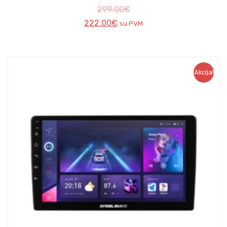
299.00
€
222.00
€
su PVM
Akcija!