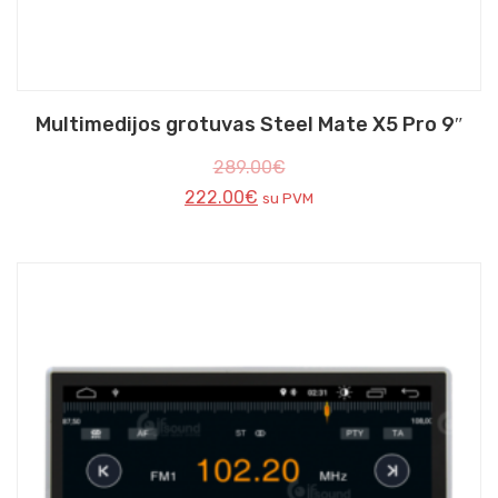
Multimedijos grotuvas Steel Mate X5 Pro 9″
289.00
€
222.00
€
su PVM