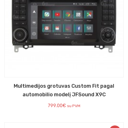
Multimedijos grotuvas Custom Fit pagal
automobilio modelį JFSound X9C
799.00
€
su PVM