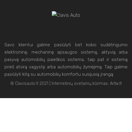
Savo klientui galime pasiūlyti bet kokio sudėtingumo
elektroninę, mechaninę apsaugos sistemą, aktyvią arba
pasyvę automobilių paieškos sistema, taip pat ir sistemą
prieš atvirą vagystę arba automobilių žymėjimą. Taip galime
pasiūlyti kitą su automobilių komfortu susijusią įrangą.
© Clavisauto.lt 2021 | Internetinių svetainių kūrimas:
Artix.lt