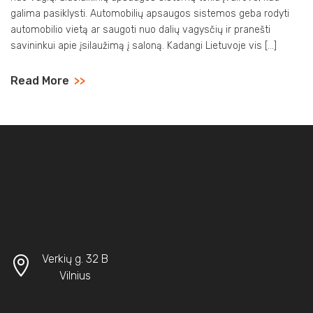
galima pasiklysti. Automobilių apsaugos sistemos geba rodyti
automobilio vietą ar saugoti nuo dalių vagysčių ir pranešti
savininkui apie įsilaužimą į saloną. Kadangi Lietuvoje vis […]
Read More
>>
Verkių g. 32 B
Vilnius