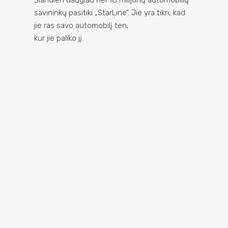
Šiandien daugiau nei 18 milijonų automobilių
savininkų pasitiki „StarLine”. Jie yra tikri, kad
jie ras savo automobilį ten,
kur jie paliko jį.
GSM TELEMETRIJA
NUOTOLINIS VARIKLIO
UŽVEDIMAS
NEMOKAMAS STEBĖJIMAS
BLUETOOTH VALDYMAS