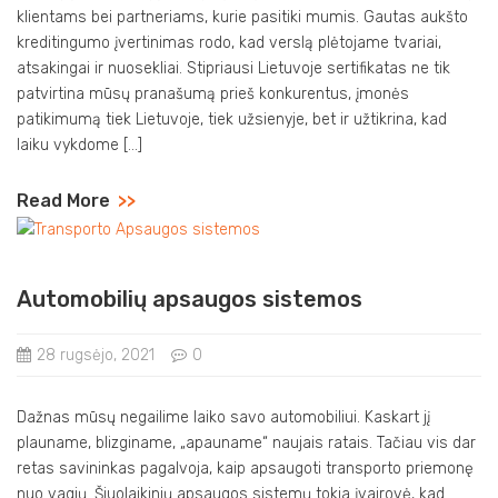
klientams bei partneriams, kurie pasitiki mumis. Gautas aukšto
kreditingumo įvertinimas rodo, kad verslą plėtojame tvariai,
atsakingai ir nuosekliai. Stipriausi Lietuvoje sertifikatas ne tik
patvirtina mūsų pranašumą prieš konkurentus, įmonės
patikimumą tiek Lietuvoje, tiek užsienyje, bet ir užtikrina, kad
laiku vykdome […]
Read More
>>
Automobilių apsaugos sistemos
28 rugsėjo, 2021
0
Dažnas mūsų negailime laiko savo automobiliui. Kaskart jį
plauname, blizginame, „apauname“ naujais ratais. Tačiau vis dar
retas savininkas pagalvoja, kaip apsaugoti transporto priemonę
nuo vagių. Šiuolaikinių apsaugos sistemų tokia įvairovė, kad