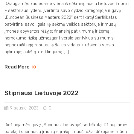
Džiaugiamės kad esame viena iš sėkmingiausių Lietuvos įmonių
– sektoriaus lyderė, įvertinta savo dydžio kategorijoje ir gavę
„European Business Masters 2022“ sertifikatą! Sertifikatas
patvirtina: savo ilgalaikę sėkmę veiklos sektoriuje ir mūsų
įmonės apyvartos rėžyje; finansinį patikimumą ir žemą
nemokumo riziką užmezgant verslo santykius su mumis;
nepriekaištingą reputaciją šalies vidaus ir užsienio verslo
aplinkoje; aukštą kreditingumą […]
Read More
>>
Stipriausi Lietuvoje 2022
9 sausio, 2023
0
Didžiuojamės gavę „Stipriausi Lietuvoje” sertifikatą. Džiaugiamės
patekę į stipriausių įmonių sąrašą ir nuoširdžiai dėkojame mūsų