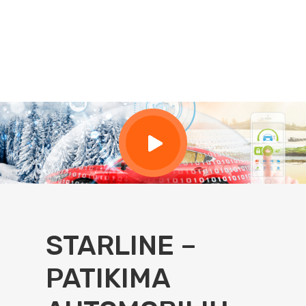
Produktams ir jų montavimo darbams suteikiame garantiją.
Esame apsidraudę produkto ir veiklos
civilinę atsakomybę.
STARLINE –
PATIKIMA