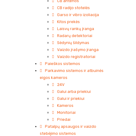
CB antenos
CB radijo stotelės
Garso ir vibro izoliacija
Kitos prekės
Laisvų rankų įranga
Radarų detektoriai
Sėdynių šildymas
Vaizdo įrašymo įranga
Vaizdo registratoriai
Paieškos sistemos
Parkavimo sistemos ir atbuinės
eigos kameros
24V
Galui arba priekiui
Galui ir priekiui
Kameros
Monitoriai
Priedai
Patalpų apsaugos ir vaizdo
stebėjimo sistemos