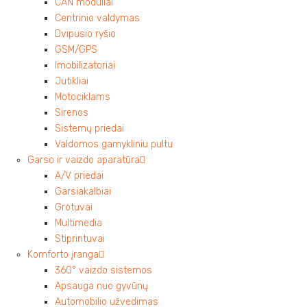
CAN moduliai
Centrinio valdymas
Dvipusio ryšio
GSM/GPS
Imobilizatoriai
Jutikliai
Motociklams
Sirenos
Sistemų priedai
Valdomos gamykliniu pultu
Garso ir vaizdo aparatūra
A/V priedai
Garsiakalbiai
Grotuvai
Multimedia
Stiprintuvai
Komforto įranga
360° vaizdo sistemos
Apsauga nuo gyvūnų
Automobilio užvedimas