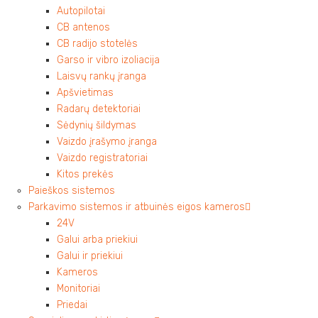
Autopilotai
CB antenos
CB radijo stotelės
Garso ir vibro izoliacija
Laisvų rankų įranga
Apšvietimas
Radarų detektoriai
Sėdynių šildymas
Vaizdo įrašymo įranga
Vaizdo registratoriai
Kitos prekės
Paieškos sistemos
Parkavimo sistemos ir atbuinės eigos kameros
24V
Galui arba priekiui
Galui ir priekiui
Kameros
Monitoriai
Priedai