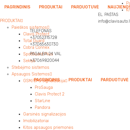
P
PAGRINDINIS
PRODUKTAI
PARDUOTUVĖ
NAUJIENO
Kr
EL. PAŠTAS
PRODUKTAI
info@clavisauto.l
Paieškos sistemos
TELEFONAS
Clavis Protect
+37052315728
Total Guard
+37065630730
Cobra Connex
PAGALBA 24 VAL
SpotGuard Plius
+37069820044
Seklys
Stebėjimo sistemos
Apsaugos Sistemos
PAGRINDINIS
PRODUKTAI
PARDUOTUVĖ
GSM/GPS signalizacija
ProSauga
Clavis Protect 2
StarLine
Pandora
Garsinės signalizacijos
Imobilizatoriai
Kitos apsaugos priemonės