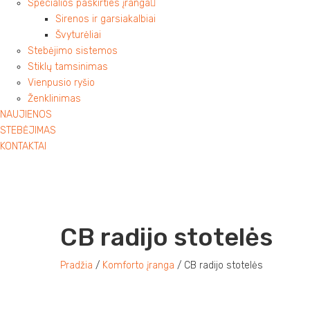
Specialios paskirties įranga
Sirenos ir garsiakalbiai
Švyturėliai
Stebėjimo sistemos
Stiklų tamsinimas
Vienpusio ryšio
Ženklinimas
NAUJIENOS
STEBĖJIMAS
KONTAKTAI
CB radijo stotelės
Pradžia
/
Komforto įranga
/ CB radijo stotelės