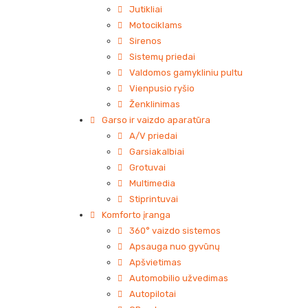
Jutikliai
Motociklams
Sirenos
Sistemų priedai
Valdomos gamykliniu pultu
Vienpusio ryšio
Ženklinimas
Garso ir vaizdo aparatūra
A/V priedai
Garsiakalbiai
Grotuvai
Multimedia
Stiprintuvai
Komforto įranga
360° vaizdo sistemos
Apsauga nuo gyvūnų
Apšvietimas
Automobilio užvedimas
Autopilotai