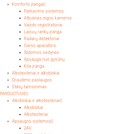
Komforto įranga
Parkavimo sistemos
Atbulinės eigos kameros
Vaizdo registratoriai
Laisvų rankų įranga
Radarų detektoriai
Garso aparatūra
Šildomos sėdynės
Apsauga nuo gyvūnų
Kita įranga
Alkotesteriai ir alkoblokai
Draudimo paslaugos
Stiklų tamsinimas
PARDUOTUVĖ
Alkoblokai ir alkotesteriai
Alkoblokai
Alkotesteriai
Apsaugos sistemos
24V