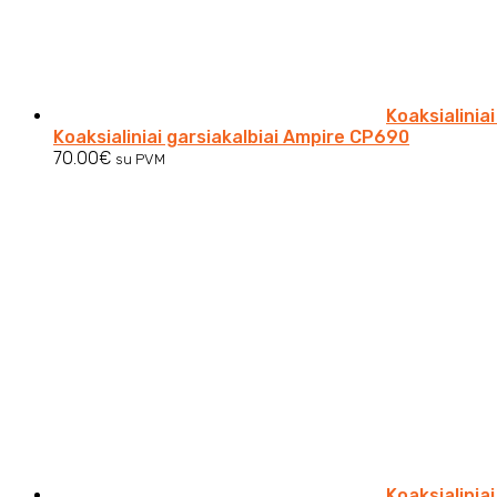
Koaksialinia
Koaksialiniai garsiakalbiai Ampire CP690
70.00
€
su PVM
Koaksialinia