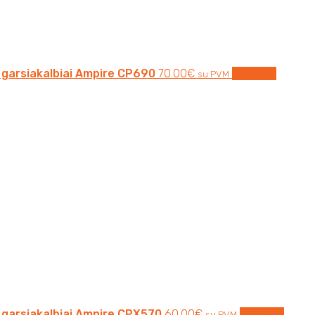
i garsiakalbiai Ampire CP690
70.00
€
Į krepšelį
su PVM
i garsiakalbiai Ampire CPX570
60.00
€
Į krepšelį
su PVM