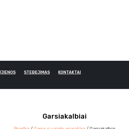
JIENOS
STEBĖJIMAS
KONTAKTAI
Garsiakalbiai
Pradžia
/
Garso ir vaizdo aparatūra
/ Garsiakalbiai