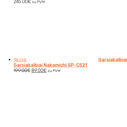
245.00
€
su PVM
Akcija!
Garsiakalbia
Garsiakalbiai Nakamichi SP-C521
Original
Current
199.00
€
89.00
€
su PVM
price
price
was:
is:
199.00€.
89.00€.