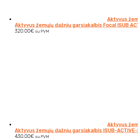
Aktyvus žemų
Aktyvus žemųjų dažnių garsiakalbis Focal ISUB AC
320.00
€
su PVM
Aktyvus žem
Aktyvus žemųjų dažnių garsiakalbis ISUB-ACTIVE-
430.00
€
su PVM