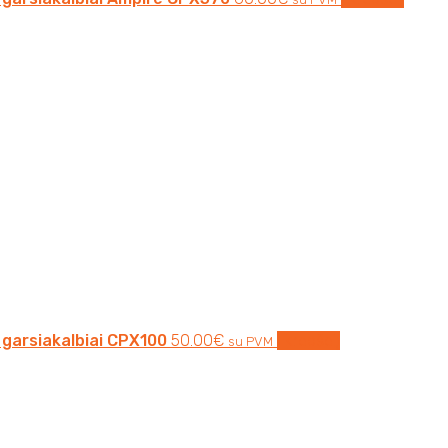
i garsiakalbiai CPX100
50.00
€
Į krepšelį
su PVM