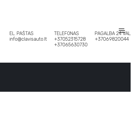
EL. PAŠTAS
TELEFONAS
PAGALBA 24 VAL
info@clavisauto.lt
+37052315728
+37069820044
+37065630730