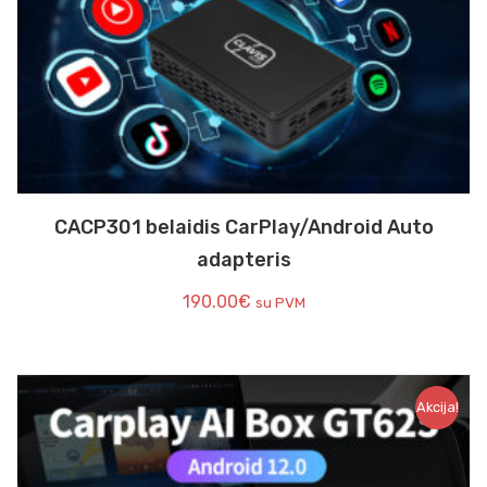
CACP301 belaidis CarPlay/Android Auto
adapteris
190.00
€
su PVM
Akcija!