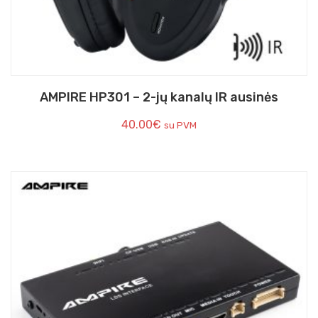
AMPIRE HP301 – 2-jų kanalų IR ausinės
40.00
€
su PVM