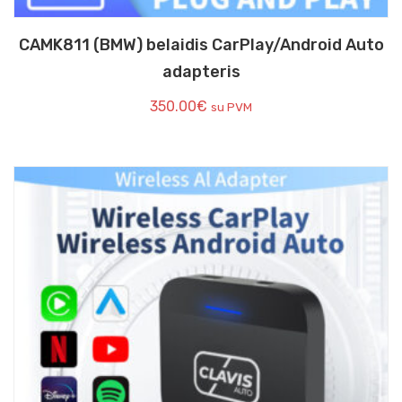
CAMK811 (BMW) belaidis CarPlay/Android Auto
adapteris
350.00
€
su PVM