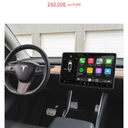
240.00
€
su PVM