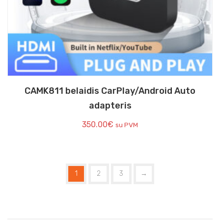
CAMK811 belaidis CarPlay/Android Auto
adapteris
350.00
€
su PVM
1
2
3
→