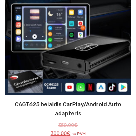
CAGT625 belaidis CarPlay/Android Auto
adapteris
350.00
€
300.00
€
su PVM