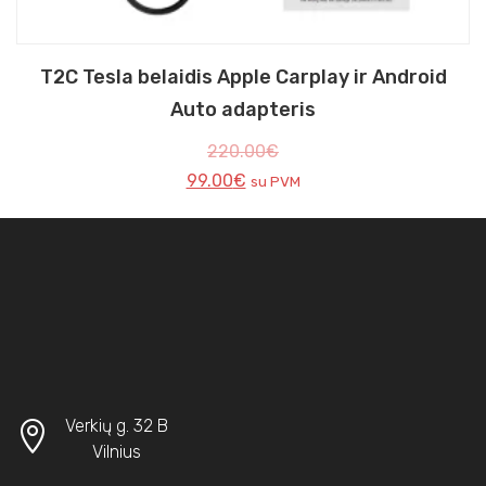
T2C Tesla belaidis Apple Carplay ir Android
Auto adapteris
220.00
€
99.00
€
su PVM
Verkių g. 32 B
Vilnius