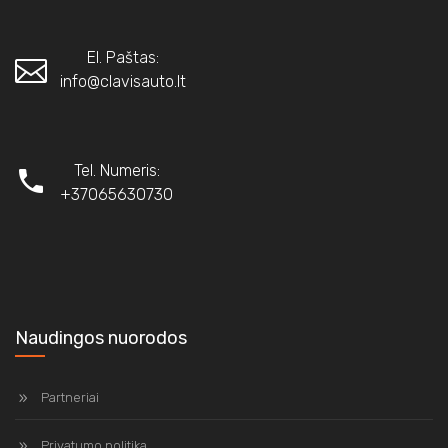
El. Paštas:
info@clavisauto.lt
Tel. Numeris:
+37065630730
Naudingos nuorodos
Partneriai
Privatumo politika