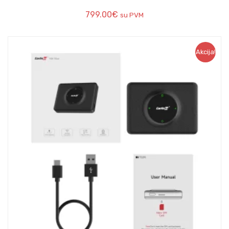
799.00
€
su PVM
Akcija!