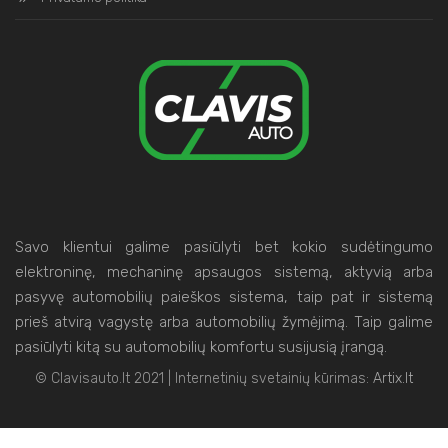
Savo klientui galime pasiūlyti bet kokio sudėtingumo
elektroninę, mechaninę apsaugos sistemą, aktyvią arba
pasyvę automobilių paieškos sistema, taip pat ir sistemą
prieš atvirą vagystę arba automobilių žymėjimą. Taip galime
pasiūlyti kitą su automobilių komfortu susijusią įrangą.
© Clavisauto.lt 2021 | Internetinių svetainių kūrimas:
Artix.lt