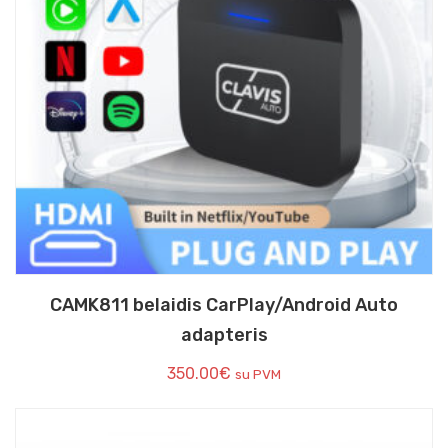
CAMK811 belaidis CarPlay/Android Auto
adapteris
350.00
€
su PVM