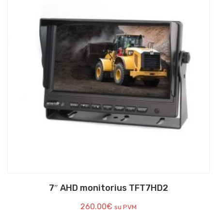
7″ AHD monitorius TFT7HD2
260.00
€
su PVM