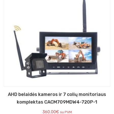
AHD belaidės kameros ir 7 colių monitoriaus
komplektas CACM709MDW4-720P-1
360.00
€
su PVM