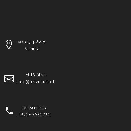
Verkių g. 32 B
Vilnius
El. Paštas:
info@clavisauto.lt
Tel. Numeris:
+37065630730