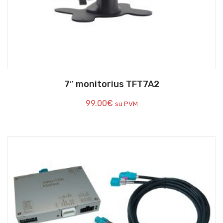
7″ monitorius TFT7A2
99.00
€
su PVM