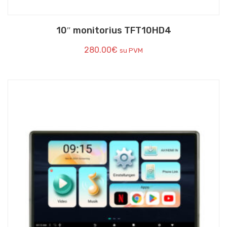
10″ monitorius TFT10HD4
280.00
€
su PVM