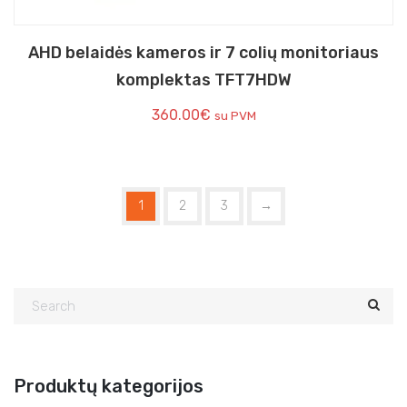
AHD belaidės kameros ir 7 colių monitoriaus
komplektas TFT7HDW
360.00
€
su PVM
1
2
3
→
Produktų kategorijos