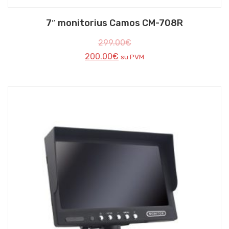
7″ monitorius Camos CM-708R
299.00
€
200.00
€
su PVM