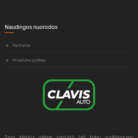
Naudingos nuorodos
Partneriai
Privatumo politika
Savo klientui galime pasiūlyti bet kokio sudėtingumo