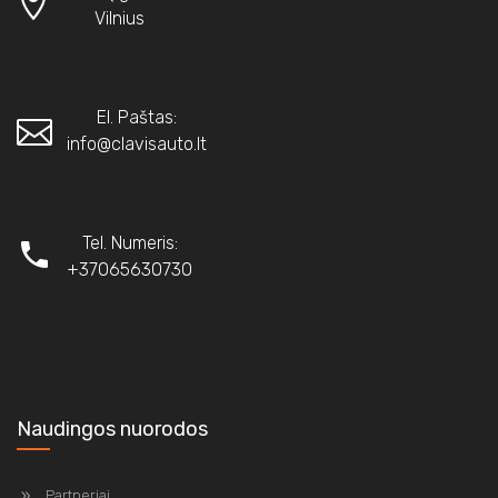
Vilnius
El. Paštas:
info@clavisauto.lt
Tel. Numeris:
+37065630730
Naudingos nuorodos
Partneriai