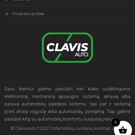
Privatumo politika
Savo klientui galime pasiūlyti bet kokio sudėtingumo
elektroninę, mechaninę apsaugos sistemą, aktyvią arba
pasyvę automobilių paieškos sistema, taip pat ir sistemą
prieš atvirą vagystę arba automobilių žymėjimą. Taip galime
pasiūlyti kitą su automobilių komfortu susijusią įrangą.
0
© Clavisauto.lt 2021 | Internetinių svetainių kūrimas:
Artix.lt