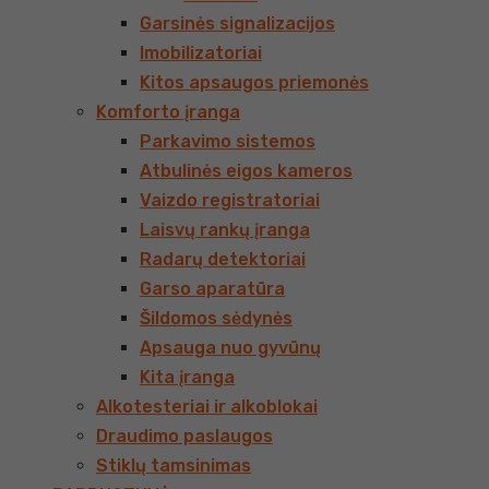
Garsinės signalizacijos
Imobilizatoriai
Kitos apsaugos priemonės
Komforto įranga
Parkavimo sistemos
Atbulinės eigos kameros
Vaizdo registratoriai
Laisvų rankų įranga
Radarų detektoriai
Garso aparatūra
Šildomos sėdynės
Apsauga nuo gyvūnų
Kita įranga
Alkotesteriai ir alkoblokai
Draudimo paslaugos
Stiklų tamsinimas