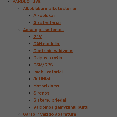
PARDUOTUVĖ
Alkoblokai ir alkotesteriai
Alkoblokai
Alkotesteriai
Apsaugos sistemos
24V
CAN moduliai
Centrinio valdymas
Dvipusio ryšio
GSM/GPS
Imobilizatoriai
Jutikliai
Motociklams
Sirenos
Sistemų priedai
Valdomos gamykliniu pultu
Garso ir vaizdo aparatūra