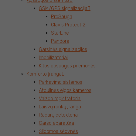
Apsaugos Sistemos
GSM/GPS signalizacija
ProSauga
Clavis Protect 2
StarLine
Pandora
Garsinės signalizacijos
Imobilizatoriai
Kitos apsaugos priemonės
Komforto įranga
Parkavimo sistemos
Atbulinės eigos kameros
Vaizdo registratoriai
Laisvų rankų įranga
Radarų detektoriai
Garso aparatūra
Šildomos sėdynės