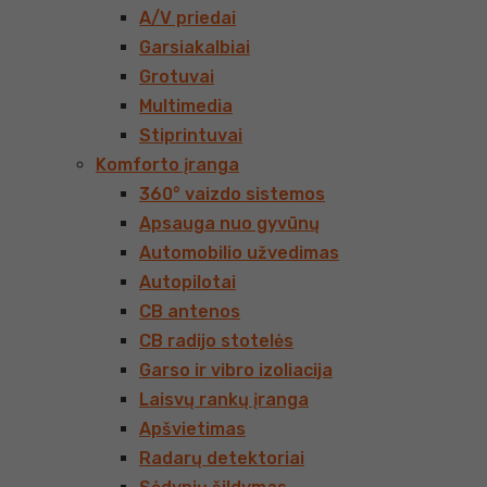
A/V priedai
Garsiakalbiai
Grotuvai
Multimedia
Stiprintuvai
Komforto įranga
360° vaizdo sistemos
Apsauga nuo gyvūnų
Automobilio užvedimas
Autopilotai
CB antenos
CB radijo stotelės
Garso ir vibro izoliacija
Laisvų rankų įranga
Apšvietimas
Radarų detektoriai