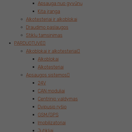
Apsauga nuo gyvūnų
Kita įranga
Alkotesteriai ir alkoblokai
Draudimo paslaugos
Stiklų tamsinimas
PARDUOTUVĖ
Alkoblokai ir alkotesteriai
Alkoblokai
Alkotesteriai
Apsaugos sistemos
24V
CAN moduliai
Centrinio valdymas
Dvipusio ryšio
GSM/GPS
Imobilizatoriai
Jutikliai