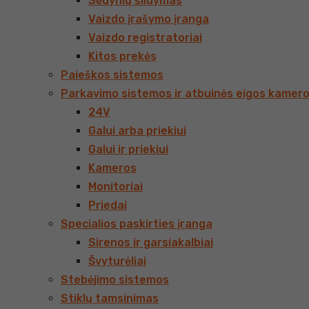
Sėdynių šildymas
Vaizdo įrašymo įranga
Vaizdo registratoriai
Kitos prekės
Paieškos sistemos
Parkavimo sistemos ir atbuinės eigos kamer
24V
Galui arba priekiui
Galui ir priekiui
Kameros
Monitoriai
Priedai
Specialios paskirties įranga
Sirenos ir garsiakalbiai
Švyturėliai
Stebėjimo sistemos
Stiklų tamsinimas