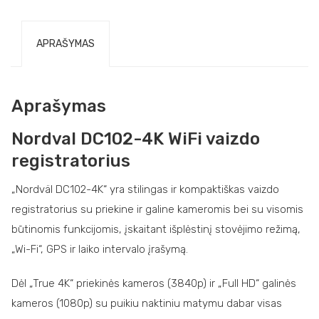
APRAŠYMAS
Aprašymas
Nordval DC102-4K WiFi vaizdo
registratorius
„Nordväl DC102-4K“ yra stilingas ir kompaktiškas vaizdo
registratorius su priekine ir galine kameromis bei su visomis
būtinomis funkcijomis, įskaitant išplėstinį stovėjimo režimą,
„Wi-Fi“, GPS ir laiko intervalo įrašymą.
Dėl „True 4K“ priekinės kameros (3840p) ir „Full HD“ galinės
kameros (1080p) su puikiu naktiniu matymu dabar visas