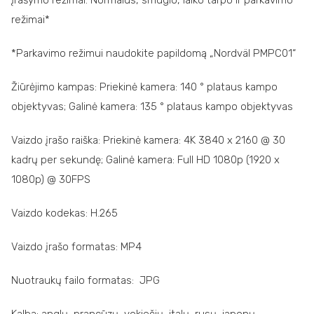
Įrašymo režimai: Normalus, smūgio, laiko tarpo ir parkavimo
režimai*
*Parkavimo režimui naudokite papildomą „Nordväl PMPC01“
Žiūrėjimo kampas: Priekinė kamera: 140 ° plataus kampo
objektyvas; Galinė kamera: 135 ° plataus kampo objektyvas
Vaizdo įrašo raiška: Priekinė kamera: 4K 3840 x 2160 @ 30
kadrų per sekundę; Galinė kamera: Full HD 1080p (1920 x
1080p) @ 30FPS
Vaizdo kodekas: H.265
Vaizdo įrašo formatas: MP4
Nuotraukų failo formatas: JPG