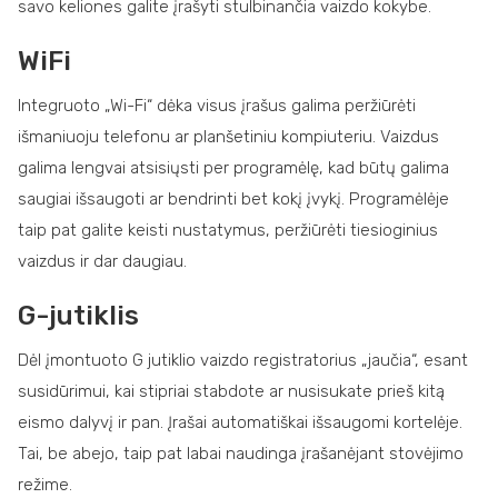
savo keliones galite įrašyti stulbinančia vaizdo kokybe.
WiFi
Integruoto „Wi-Fi“ dėka visus įrašus galima peržiūrėti
išmaniuoju telefonu ar planšetiniu kompiuteriu. Vaizdus
galima lengvai atsisiųsti per programėlę, kad būtų galima
saugiai išsaugoti ar bendrinti bet kokį įvykį. Programėlėje
taip pat galite keisti nustatymus, peržiūrėti tiesioginius
vaizdus ir dar daugiau.
G-jutiklis
Dėl įmontuoto G jutiklio vaizdo registratorius „jaučia“, esant
susidūrimui, kai stipriai stabdote ar nusisukate prieš kitą
eismo dalyvį ir pan. Įrašai automatiškai išsaugomi kortelėje.
Tai, be abejo, taip pat labai naudinga įrašanėjant stovėjimo
režime.