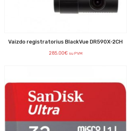
Vaizdo registratorius BlackVue DR590X-2CH
285.00
€
su PVM