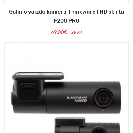
Galinio vaizdo kamera Thinkware FHD skirta
F200 PRO
69.00
€
su PVM