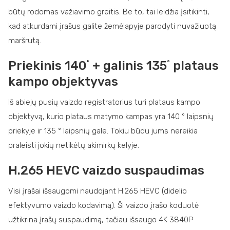
būtų rodomas važiavimo greitis. Be to, tai leidžia įsitikinti,
kad atkurdami įrašus galite žemėlapyje parodyti nuvažiuotą
maršrutą.
Priekinis 140˚ + galinis 135˚ plataus
kampo objektyvas
Iš abiejų pusių vaizdo registratorius turi plataus kampo
objektyvą, kurio plataus matymo kampas yra 140 ° laipsnių
priekyje ir 135 ° laipsnių gale. Tokiu būdu jums nereikia
praleisti jokių netikėtų akimirkų kelyje.
H.265 HEVC vaizdo suspaudimas
Visi įrašai išsaugomi naudojant H.265 HEVC (didelio
efektyvumo vaizdo kodavimą). Ši vaizdo įrašo koduotė
užtikrina įrašų suspaudimą, tačiau išsaugo 4K 3840P