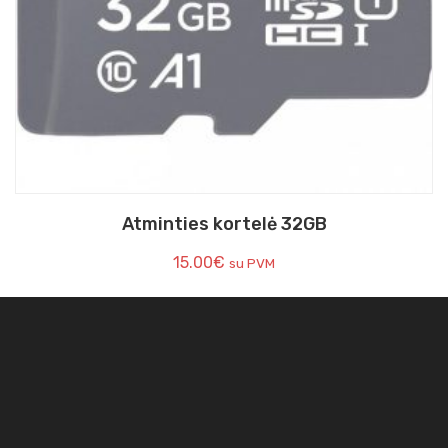
Atminties kortelė 32GB
15.00
€
su PVM