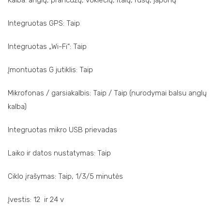
Kalba: anglų, prancūzų, vokiečių, italų, rusų, japonų
Integruotas GPS: Taip
Integruotas „Wi-Fi“: Taip
Įmontuotas G jutiklis: Taip
Mikrofonas / garsiakalbis: Taip / Taip (nurodymai balsu anglų
kalba)
Integruotas mikro USB prievadas
Laiko ir datos nustatymas: Taip
Ciklo įrašymas: Taip, 1/3/5 minutės
Įvestis: 12 ir 24 v