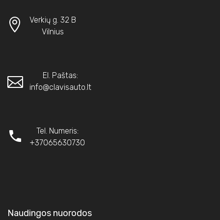
Verkių g. 32 B
Vilnius
El. Paštas:
info@clavisauto.lt
Tel. Numeris:
+37065630730
Naudingos nuorodos