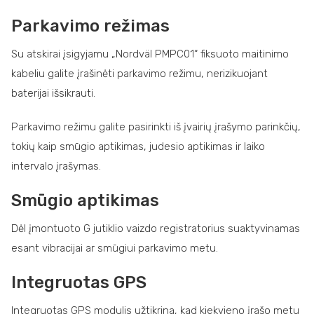
Parkavimo režimas
Su atskirai įsigyjamu „Nordväl PMPC01“ fiksuoto maitinimo
kabeliu galite įrašinėti parkavimo režimu, nerizikuojant
baterijai išsikrauti.
Parkavimo režimu galite pasirinkti iš įvairių įrašymo parinkčių,
tokių kaip smūgio aptikimas, judesio aptikimas ir laiko
intervalo įrašymas.
Smūgio aptikimas
Dėl įmontuoto G jutiklio vaizdo registratorius suaktyvinamas
esant vibracijai ar smūgiui parkavimo metu.
Integruotas GPS
Integruotas GPS modulis užtikrina, kad kiekvieno įrašo metu