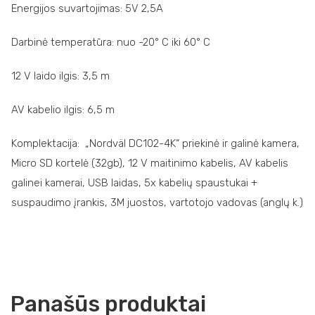
Energijos suvartojimas: 5V 2,5A
Darbinė temperatūra: nuo -20° C iki 60° C
12 V laido ilgis: 3,5 m
AV kabelio ilgis: 6,5 m
Komplektacija: „Nordväl DC102-4K“ priekinė ir galinė kamera,
Micro SD kortelė (32gb), 12 V maitinimo kabelis, AV kabelis
galinei kamerai, USB laidas, 5x kabelių spaustukai +
suspaudimo įrankis, 3M juostos, vartotojo vadovas (anglų k.)
Panašūs produktai