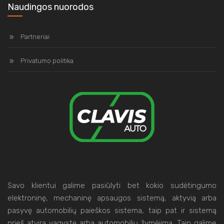
Naudingos nuorodos
Partneriai
Privatumo politika
Savo klientui galime pasiūlyti bet kokio sudėtingumo
elektroninę, mechaninę apsaugos sistemą, aktyvią arba
pasyvę automobilių paieškos sistema, taip pat ir sistemą
prieš atvirą vagystę arba automobilių žymėjimą. Taip galime