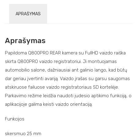
APRAŠYMAS
Aprašymas
Papildoma Q800PRO REAR kamera su FullHD vaizdo raiška
skirta Q800PRO vaizdo registratoriui. Ji montuojamas
automobilio salone, dažniausiai ant galinio lango, kad būtų
dar geriau įvertinti avariją. Vaizdo įrašas su garsu saugomas
atskiruose failuose vaizdo registratoriaus SD kortelėje.
Parkavimo režime leidžia naudoti judesio aptikimo funkciją, o
aplikacijoje galima keisti vaizdo orientaciją.
Funkcijos
skersmuo 25 mm