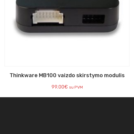
Thinkware MB100 vaizdo skirstymo modulis
99.00
€
su PVM