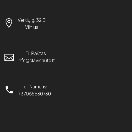
Verkių g. 32 B
Vilnius
El. Paštas:
info@clavisauto.lt
Tel. Numeris:
+37065630730