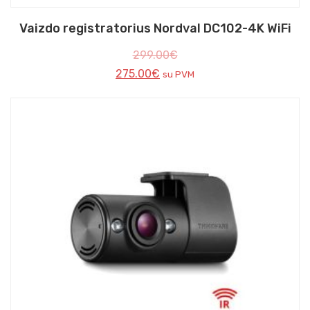
Vaizdo registratorius Nordval DC102-4K WiFi
299.00
€
275.00
€
su PVM