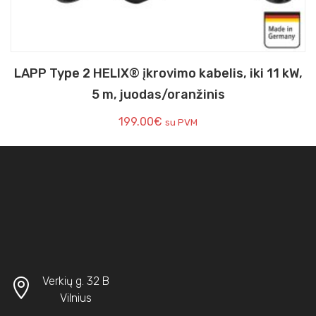
LAPP Type 2 HELIX® įkrovimo kabelis, iki 11 kW,
5 m, juodas/oranžinis
199.00
€
su PVM
Verkių g. 32 B
Vilnius