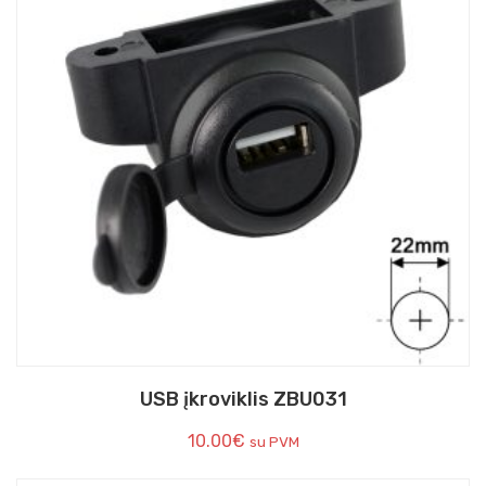
USB įkroviklis ZBU031
10.00
€
su PVM