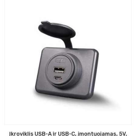
Įkroviklis USB-A ir USB-C, įmontuojamas, 5V,