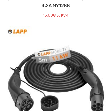
4,2A MY1288
15.00
€
su PVM