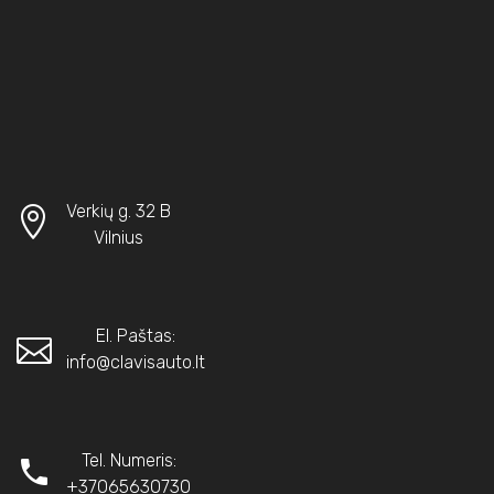
Verkių g. 32 B
Vilnius
El. Paštas:
info@clavisauto.lt
Tel. Numeris:
+37065630730