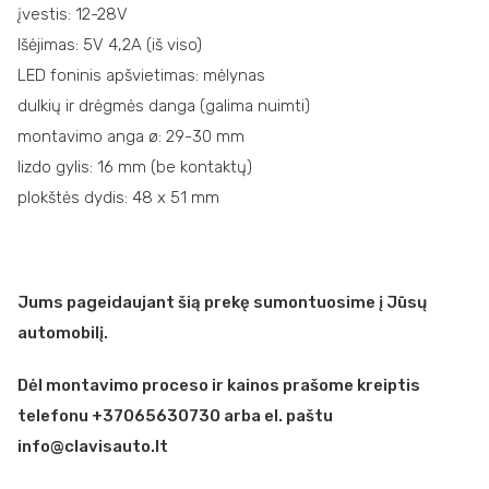
įvestis: 12-28V
Išėjimas: 5V 4,2A (iš viso)
LED foninis apšvietimas: mėlynas
dulkių ir drėgmės danga (galima nuimti)
montavimo anga ø: 29-30 mm
lizdo gylis: 16 mm (be kontaktų)
plokštės dydis: 48 x 51 mm
Jums pageidaujant šią prekę sumontuosime į Jūsų
automobilį.
Dėl montavimo proceso ir kainos prašome kreiptis
telefonu +37065630730 arba el. paštu
info@clavisauto.lt