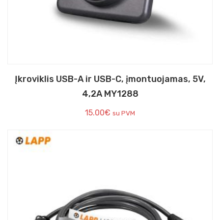
Įkroviklis USB-A ir USB-C, įmontuojamas, 5V,
4,2A MY1288
15.00
€
su PVM