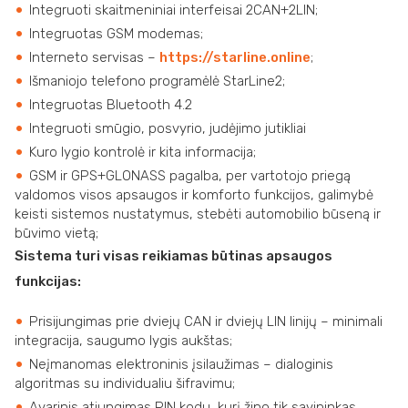
Integruoti skaitmeniniai interfeisai 2CAN+2LIN;
Integruotas GSM modemas;
Interneto servisas –
https://starline.online
;
Išmaniojo telefono programėlė StarLine2;
Integruotas Bluetooth 4.2
Integruoti smūgio, posvyrio, judėjimo jutikliai
Kuro lygio kontrolė ir kita informacija;
GSM ir GPS+GLONASS pagalba, per vartotojo priegą
valdomos visos apsaugos ir komforto funkcijos, galimybė
keisti sistemos nustatymus, stebėti automobilio būseną ir
būvimo vietą;
Sistema turi visas reikiamas būtinas apsaugos
funkcijas:
Prisijungimas prie dviejų CAN ir dviejų LIN linijų – minimali
integracija, saugumo lygis aukštas;
Neįmanomas elektroninis įsilaužimas – dialoginis
algoritmas su individualiu šifravimu;
Avarinis atjungimas PIN kodu, kurį žino tik savininkas