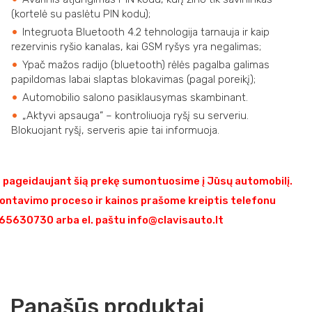
(kortelė su paslėtu PIN kodu);
Integruota Bluetooth 4.2 tehnologija tarnauja ir kaip
rezervinis ryšio kanalas, kai GSM ryšys yra negalimas;
Ypač mažos radijo (bluetooth) rėlės pagalba galimas
papildomas labai slaptas blokavimas (pagal poreikį);
Automobilio salono pasiklausymas skambinant.
„Aktyvi apsauga” – kontroliuoja ryšį su serveriu.
Blokuojant ryšį, serveris apie tai informuoja.
pageidaujant šią prekę sumontuosime į Jūsų automobilį.
ontavimo proceso ir kainos prašome kreiptis telefonu
5630730 arba el. paštu info@clavisauto.lt
Panašūs produktai