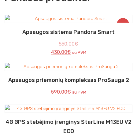
Akcija!
Apsaugos sistema Pandora Smart
550.00
€
430.00
€
su PVM
Apsaugos priemonių kompleksas ProSauga 2
590.00
€
su PVM
4G GPS stebėjimo įrenginys StarLine M13EU V2
ECO