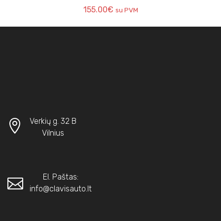
155.00
€
su PVM
Verkių g. 32 B
Vilnius
El. Paštas:
info@clavisauto.lt