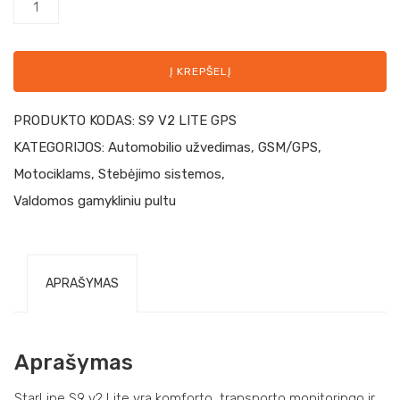
Į KREPŠELĮ
PRODUKTO KODAS:
S9 V2 LITE GPS
KATEGORIJOS:
Automobilio užvedimas
,
GSM/GPS
,
Motociklams
,
Stebėjimo sistemos
,
Valdomos gamykliniu pultu
APRAŠYMAS
Aprašymas
StarLine S9 v2 Lite yra komforto, transporto monitoringo ir