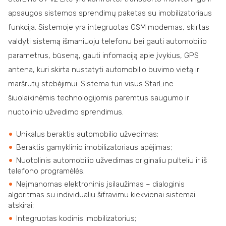
apsaugos sistemos sprendimų paketas su imobilizatoriaus
funkcija. Sistemoje yra integruotas GSM modemas, skirtas
valdyti sistemą išmaniuoju telefonu bei gauti automobilio
parametrus, būseną, gauti infomaciją apie įvykius, GPS
antena, kuri skirta nustatyti automobilio buvimo vietą ir
maršrutų stebėjimui. Sistema turi visus StarLine
šiuolaikinėmis technologijomis paremtus saugumo ir
nuotolinio užvedimo sprendimus.
Unikalus beraktis automobilio užvedimas;
Beraktis gamyklinio imobilizatoriaus apėjimas;
Nuotolinis automobilio užvedimas originaliu pulteliu ir iš
telefono programėlės;
Neįmanomas elektroninis įsilaužimas – dialoginis
algoritmas su individualiu šifravimu kiekvienai sistemai
atskirai;
Integruotas kodinis imobilizatorius;