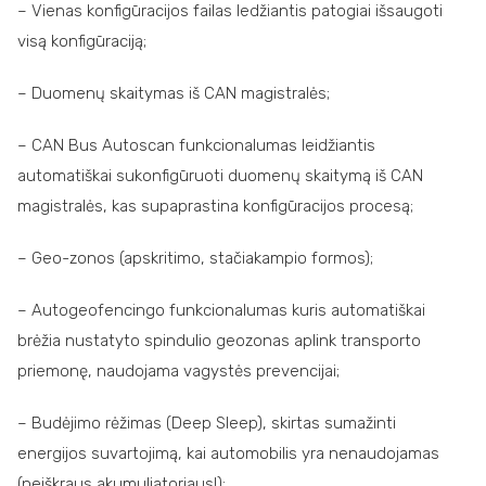
– Vienas konfigūracijos failas ledžiantis patogiai išsaugoti
visą konfigūraciją;
– Duomenų skaitymas iš CAN magistralės;
– CAN Bus Autoscan funkcionalumas leidžiantis
automatiškai sukonfigūruoti duomenų skaitymą iš CAN
magistralės, kas supaprastina konfigūracijos procesą;
– Geo-zonos (apskritimo, stačiakampio formos);
– Autogeofencingo funkcionalumas kuris automatiškai
brėžia nustatyto spindulio geozonas aplink transporto
priemonę, naudojama vagystės prevencijai;
– Budėjimo rėžimas (Deep Sleep), skirtas sumažinti
energijos suvartojimą, kai automobilis yra nenaudojamas
(neiškraus akumuliatoriaus!);