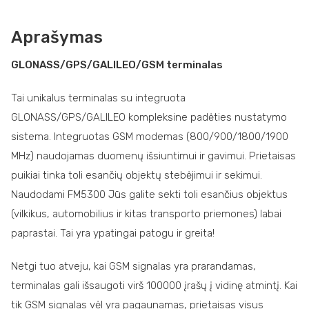
Aprašymas
GLONASS/GPS/GALILEO/GSM terminalas
Tai unikalus terminalas su integruota
GLONASS/GPS/GALILEO kompleksine padėties nustatymo
sistema. Integruotas GSM modemas (800/900/1800/1900
МHz) naudojamas duomenų išsiuntimui ir gavimui. Prietaisas
puikiai tinka toli esančių objektų stebėjimui ir sekimui.
Naudodami FM5300 Jūs galite sekti toli esančius objektus
(vilkikus, automobilius ir kitas transporto priemones) labai
paprastai. Tai yra ypatingai patogu ir greita!
Netgi tuo atveju, kai GSM signalas yra prarandamas,
terminalas gali išsaugoti virš 100000 įrašų į vidinę atmintį. Kai
tik GSM signalas vėl yra pagaunamas, prietaisas visus