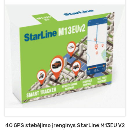
4G GPS stebėjimo įrenginys StarLine M13EU V2