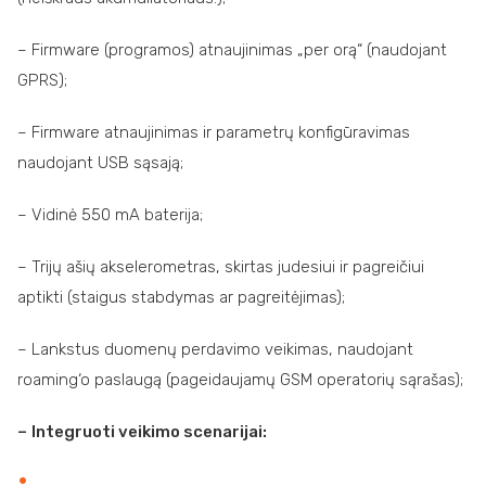
– Firmware (programos) atnaujinimas „per orą“ (naudojant
GPRS);
– Firmware atnaujinimas ir parametrų konfigūravimas
naudojant USB sąsają;
– Vidinė 550 mA baterija;
– Trijų ašių akselerometras, skirtas judesiui ir pagreičiui
aptikti (staigus stabdymas ar pagreitėjimas);
– Lankstus duomenų perdavimo veikimas, naudojant
roaming‘o paslaugą (pageidaujamų GSM operatorių sąrašas);
–
Integruoti veikimo scenarijai: