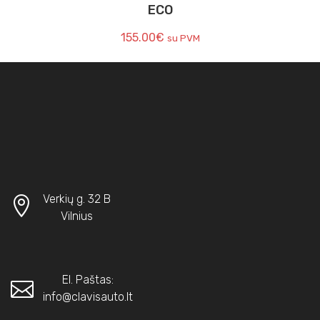
ECO
155.00
€
su PVM
Verkių g. 32 B
Vilnius
El. Paštas:
info@clavisauto.lt