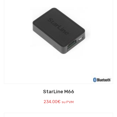
StarLine M66
234.00
€
su PVM