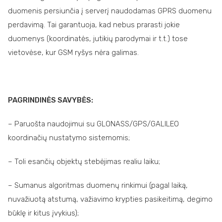
duomenis persiunčia į serverį naudodamas GPRS duomenu
perdavimą. Tai garantuoja, kad nebus prarasti jokie
duomenys (koordinatės, jutikių parodymai ir t.t.) tose
vietovėse, kur GSM ryšys nėra galimas.
PAGRINDINĖS SAVYBĖS:
– Paruošta naudojimui su GLONASS/GPS/GALILEO
koordinačių nustatymo sistemomis;
– Toli esančių objektų stebėjimas realiu laiku;
– Sumanus algoritmas duomenų rinkimui (pagal laiką,
nuvažiuotą atstumą, važiavimo krypties pasikeitimą, degimo
būklę ir kitus įvykius);