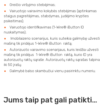
Greičio viršyjimo stebėjimas;
Vairuotojo vairavimo kokybės stebėjimas (aptinkamas
staigus pagreitėjimas, stabdymas, judėjimo krypties
psikeitimas);
Vairuotojo identifikavimas (1-Wire® iButton ID
nuskaitymas);
Imobilaizerio scenarijus, kuris suteikia galimybę užvesti
mašiną tik pridėjus 1-Wire® iButton raktą;
Autorizuoto vairavimo scenarijaus, kuris leidžia užvesti
mašiną tik pridėjus 1-Wire® iButton raktą, kurio ID yra
autorizuotų raktų sąraše. Autorizuotų raktų sąrašas talpina
iki 50 įrašų;
Galimybė balso skambučiui vienu pasirinktu numeriu.
Jums taip pat gali patikti…