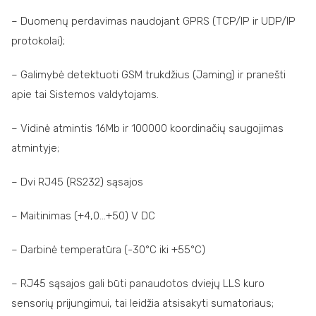
– Duomenų perdavimas naudojant GPRS (TCP/IP ir UDP/IP
protokolai);
– Galimybė detektuoti GSM trukdžius (Jaming) ir pranešti
apie tai Sistemos valdytojams.
– Vidinė atmintis 16Mb ir 100000 koordinačių saugojimas
atmintyje;
– Dvi RJ45 (RS232) sąsajos
– Maitinimas (+4,0…+50) V DC
– Darbinė temperatūra (-30°C iki +55°C)
– RJ45 sąsajos gali būti panaudotos dviejų LLS kuro
sensorių prijungimui, tai leidžia atsisakyti sumatoriaus;