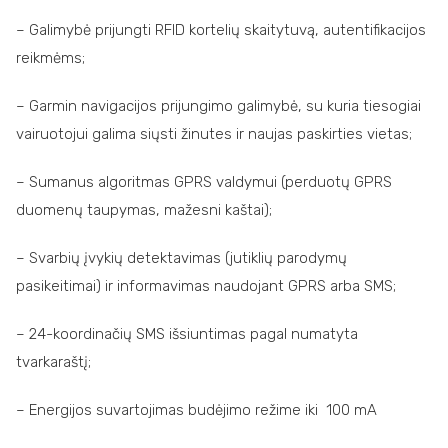
– Galimybė prijungti RFID kortelių skaitytuvą, autentifikacijos
reikmėms;
– Garmin navigacijos prijungimo galimybė, su kuria tiesogiai
vairuotojui galima siųsti žinutes ir naujas paskirties vietas;
– Sumanus algoritmas GPRS valdymui (perduotų GPRS
duomenų taupymas, mažesni kaštai);
– Svarbių įvykių detektavimas (jutiklių parodymų
pasikeitimai) ir informavimas naudojant GPRS arba SMS;
– 24-koordinačių SMS išsiuntimas pagal numatyta
tvarkaraštį;
– Energijos suvartojimas budėjimo režime iki 100 mA