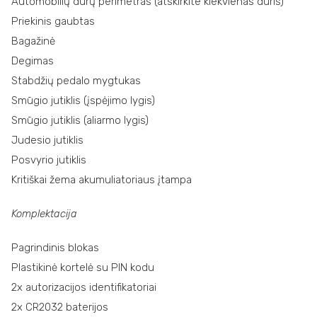
Automobilių durų perimetras (atskirkite kiekvienas duris)
Priekinis gaubtas
Bagažinė
Degimas
Stabdžių pedalo mygtukas
Smūgio jutiklis (įspėjimo lygis)
Smūgio jutiklis (aliarmo lygis)
Judesio jutiklis
Posvyrio jutiklis
Kritiškai žema akumuliatoriaus įtampa
Komplektacija
Pagrindinis blokas
Plastikinė kortelė su PIN kodu
2x autorizacijos identifikatoriai
2x CR2032 baterijos