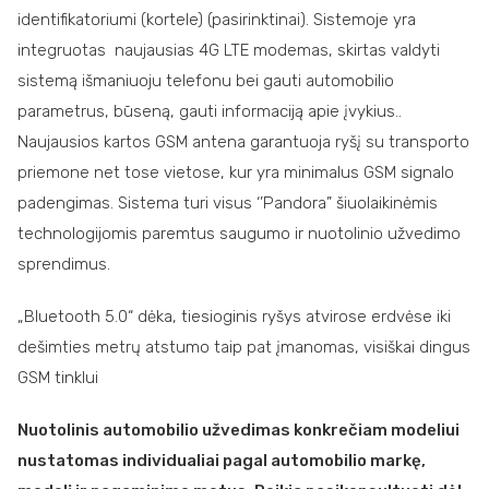
identifikatoriumi (kortele) (pasirinktinai). Sistemoje yra
integruotas naujausias 4G LTE modemas, skirtas valdyti
sistemą išmaniuoju telefonu bei gauti automobilio
parametrus, būseną, gauti informaciją apie įvykius..
Naujausios kartos GSM antena garantuoja ryšį su transporto
priemone net tose vietose, kur yra minimalus GSM signalo
padengimas. Sistema turi visus ‘’Pandora” šiuolaikinėmis
technologijomis paremtus saugumo ir nuotolinio užvedimo
sprendimus.
„Bluetooth 5.0“ dėka, tiesioginis ryšys atvirose erdvėse iki
dešimties metrų atstumo taip pat įmanomas, visiškai dingus
GSM tinklui
Nuotolinis automobilio užvedimas konkrečiam modeliui
nustatomas individualiai pagal automobilio markę,