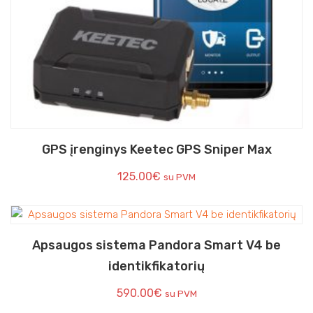
GPS įrenginys Keetec GPS Sniper Max
125.00
€
su PVM
Apsaugos sistema Pandora Smart V4 be
identikfikatorių
590.00
€
su PVM