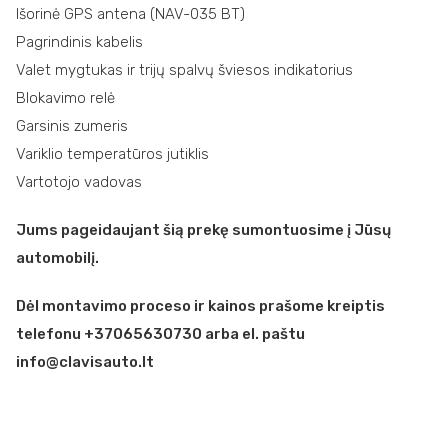
Išorinė GPS antena (NAV-035 BT)
Pagrindinis kabelis
Valet mygtukas ir trijų spalvų šviesos indikatorius
Blokavimo relė
Garsinis zumeris
Variklio temperatūros jutiklis
Vartotojo vadovas
Jums pageidaujant šią prekę sumontuosime į Jūsų
automobilį.
Dėl montavimo proceso ir kainos prašome kreiptis
telefonu +37065630730 arba el. paštu
info@clavisauto.lt