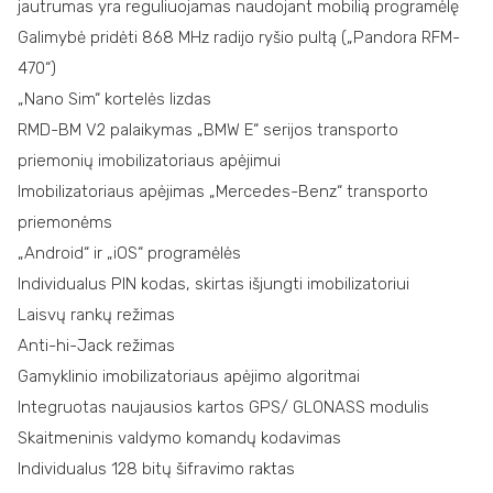
jautrumas yra reguliuojamas naudojant mobilią programėlę
Galimybė pridėti 868 MHz radijo ryšio pultą („Pandora RFM-
470“)
„Nano Sim“ kortelės lizdas
RMD-BM V2 palaikymas „BMW E“ serijos transporto
priemonių imobilizatoriaus apėjimui
Imobilizatoriaus apėjimas „Mercedes-Benz“ transporto
priemonėms
„Android“ ir „iOS“ programėlės
Individualus PIN kodas, skirtas išjungti imobilizatoriui
Laisvų rankų režimas
Anti-hi-Jack režimas
Gamyklinio imobilizatoriaus apėjimo algoritmai
Integruotas naujausios kartos GPS/ GLONASS modulis
Skaitmeninis valdymo komandų kodavimas
Individualus 128 bitų šifravimo raktas