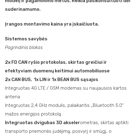
modelį ir pagaminimo metus. Reikia pasikonsultuoti dėl
suderinamumo.
Įrangos montavimo kaina yra įskaičiuota.
Sistemos savybės
Pagrindinis blokas
2x FD CAN ryšio protokolas, skirtas greičiui ir
efektyviam duomenų keitimui automobiliuose
2x CAN BUS, 1x LIN ir 1x BEAN BUS sąsajos
Integruotas 4G LTE / GSM modemas su naujausios kartos
antena
Integruotas 2,4 GHz modulis, palaikantis „Bluetooth 5.0“
mažos energijos protokolą
Integruotas dvigubas 3D akseler
ometras, skirtas aptikti
transporto priemonės judėjimą, posvyrį ir smūgį, o