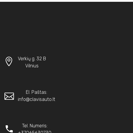
Verkių g. 32 B
Vilnius
El. Paštas:
info@clavisauto.lt
Tel. Numeris:
+37065630730