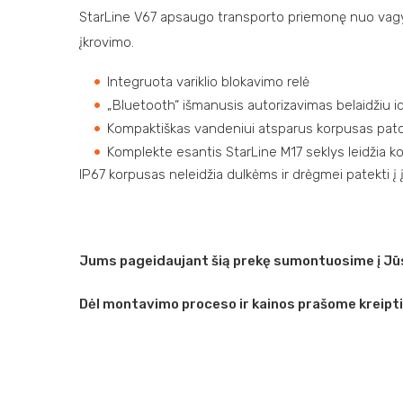
StarLine V67 apsaugo transporto priemonę nuo vagystė
įkrovimo.
Integruota variklio blokavimo relė
„Bluetooth“ išmanusis autorizavimas belaidžiu id
Kompaktiškas vandeniui atsparus korpusas pat
Komplekte esantis StarLine M17 seklys leidžia ko
IP67 korpusas neleidžia dulkėms ir drėgmei patekti į į
Jums pageidaujant šią prekę sumontuosime į Jūs
Dėl montavimo proceso ir kainos prašome kreipt