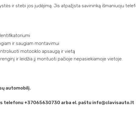
s ir stebi jos judėjimą. Jis atpažįsta savininką išmaniuoju tele
entifikatoriumi
ogiam ir saugiam montavimui
ntroliuoti motociklo apsaugą ir vietą
renginį ir leidžia jį montuoti pačioje nepasiekiamoje vietoje.
ų automobilį.
is telefonu +37065630730 arba el. paštu info@clavisauto.lt