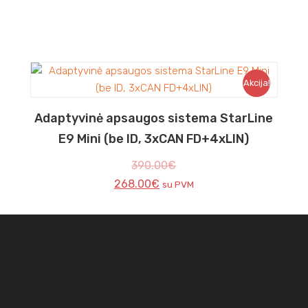
Akcija!
Adaptyvinė apsaugos sistema StarLine
E9 Mini (be ID, 3xCAN FD+4xLIN)
390.00
€
268.00
€
su PVM