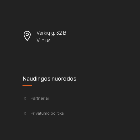
Verkių g. 32 B
Vilnius
Naudingos nuorodos
Partneriai
Privatumo politika