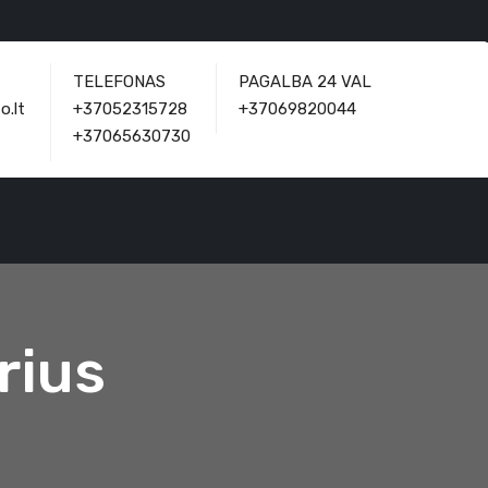
TELEFONAS
PAGALBA 24 VAL
o.lt
+37052315728
+37069820044
+37065630730
rius