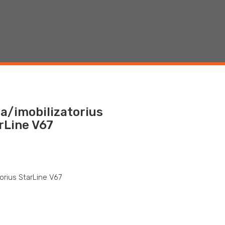
a/imobilizatorius
rLine V67
orius StarLine V67