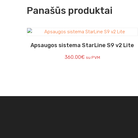
Panašūs produktai
Apsaugos sistema StarLine S9 v2 Lite
360.00
€
su PVM