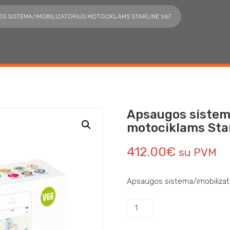
S SISTEMA/IMOBILIZATORIUS MOTOCIKLAMS STARLINE V67
Apsaugos sistem
motociklams Sta
412.00
€
su PVM
Apsaugos sistema/imobilizat