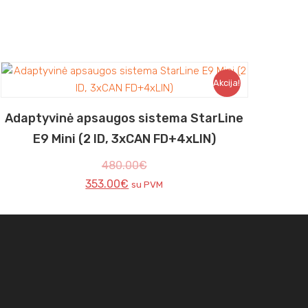
Akcija!
Adaptyvinė apsaugos sistema StarLine
E9 Mini (2 ID, 3xCAN FD+4xLIN)
480.00
€
353.00
€
su PVM