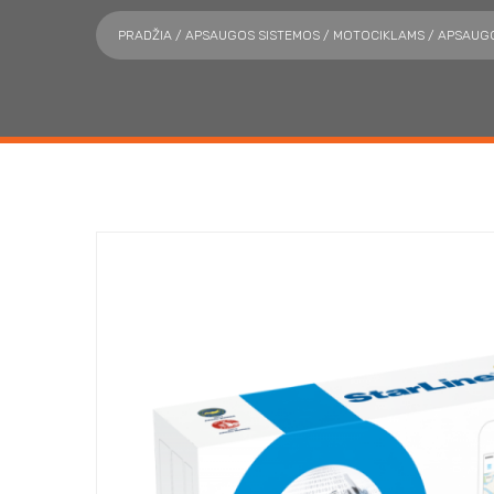
PRADŽIA
/
APSAUGOS SISTEMOS
/
MOTOCIKLAMS
/ APSAUGO