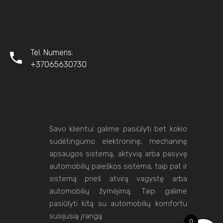
Tel. Numeris:
+37065630730
Savo klientui galime pasiūlyti bet kokio
sudėtingumo elektroninę, mechaninę
apsaugos sistemą, aktyvią arba pasyvę
automobilių paieškos sistema, taip pat ir
sistemą prieš atvirą vagystę arba
automobilių žymėjimą. Taip galime
pasiūlyti kitą su automobilių komfortu
susijusią įrangą.
0