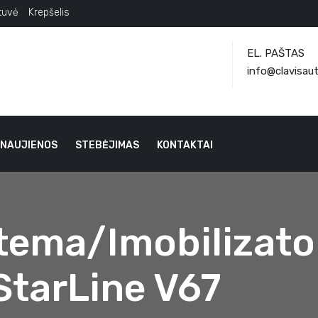
tuvė
Krepšelis
EL. PAŠTAS
info@clavisaut
NAUJIENOS
STEBĖJIMAS
KONTAKTAI
tema/imobilizato
StarLine V67