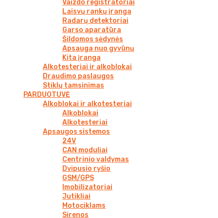
Vaizdo registratoriai
Laisvų rankų įranga
Radarų detektoriai
Garso aparatūra
Šildomos sėdynės
Apsauga nuo gyvūnų
Kita įranga
Alkotesteriai ir alkoblokai
Draudimo paslaugos
Stiklų tamsinimas
PARDUOTUVĖ
Alkoblokai ir alkotesteriai
Alkoblokai
Alkotesteriai
Apsaugos sistemos
24V
CAN moduliai
Centrinio valdymas
Dvipusio ryšio
GSM/GPS
Imobilizatoriai
Jutikliai
Motociklams
Sirenos