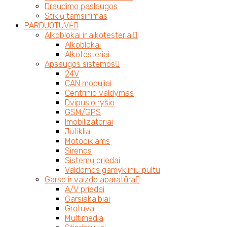
Draudimo paslaugos
Stiklų tamsinimas
PARDUOTUVĖ
Alkoblokai ir alkotesteriai
Alkoblokai
Alkotesteriai
Apsaugos sistemos
24V
CAN moduliai
Centrinio valdymas
Dvipusio ryšio
GSM/GPS
Imobilizatoriai
Jutikliai
Motociklams
Sirenos
Sistemų priedai
Valdomos gamykliniu pultu
Garso ir vaizdo aparatūra
A/V priedai
Garsiakalbiai
Grotuvai
Multimedia