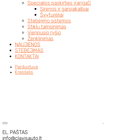
Specialios paskirties įranga
Sirenos ir garsiakalbiai
Švyturėliai
Stebėjimo sistemos
Stiklų tamsinimas
Vienpusio ryšio
Ženklinimas
NAUJIENOS
STEBĖJIMAS
KONTAKTAI
Parduotuvė
Krepšelis
EL. PAŠTAS
info@clavisauto.lt