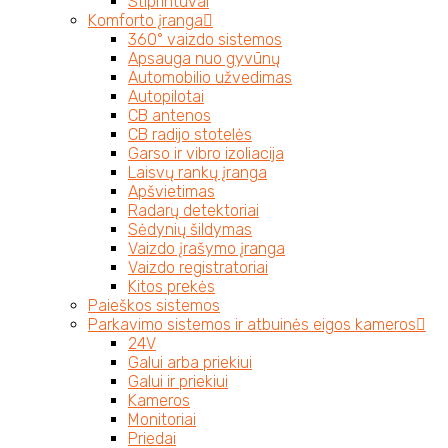
Stiprintuvai
Komforto įranga
360° vaizdo sistemos
Apsauga nuo gyvūnų
Automobilio užvedimas
Autopilotai
CB antenos
CB radijo stotelės
Garso ir vibro izoliacija
Laisvų rankų įranga
Apšvietimas
Radarų detektoriai
Sėdynių šildymas
Vaizdo įrašymo įranga
Vaizdo registratoriai
Kitos prekės
Paieškos sistemos
Parkavimo sistemos ir atbuinės eigos kameros
24V
Galui arba priekiui
Galui ir priekiui
Kameros
Monitoriai
Priedai