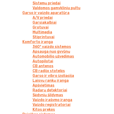
Sistemų priedai
Valdomos gamykliniu pultu
Garso ir vaizdo aparatūra
A/V priedai
Garsiakalbiai
Grotuvai
Multimedia
Stiprintuvai
Komforto įranga
360° vaizdo sistemos
Apsauga nuo gyvūnų
Automobilio užvedimas
Autopilotai
CB antenos
CB radijo stotelės
Garso ir vibro izoliacija
Laisvų rankų įranga
Apšvietimas
Radarų detektoriai
Sėdynių šildymas
Vaizdo įrašymo įranga
Vaizdo registratoriai
Kitos prekės