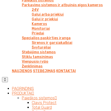
Paieškos sistemos
Parkavimo sistemos ir atbuinės eigos kameros
24V
Galui arba priekiui
Galui ir priekiui
Kameros
Monitoriai
Priedai
Specialios paskirties įranga
Sirenos ir garsiakalbiai
Švyturėliai
Stebėjimo sistemos
Stiklų tamsinimas
Vienpusio ryšio
Ženklinimas
NAUJIENOS
STEBĖJIMAS
KONTAKTAI
PAGRINDINIS
PRODUKTAI
Paieškos sistemos
Clavis Protect
Total Guard