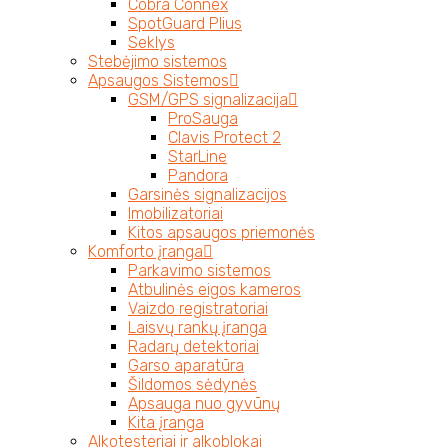
Cobra Connex
SpotGuard Plius
Seklys
Stebėjimo sistemos
Apsaugos Sistemos
GSM/GPS signalizacija
ProSauga
Clavis Protect 2
StarLine
Pandora
Garsinės signalizacijos
Imobilizatoriai
Kitos apsaugos priemonės
Komforto įranga
Parkavimo sistemos
Atbulinės eigos kameros
Vaizdo registratoriai
Laisvų rankų įranga
Radarų detektoriai
Garso aparatūra
Šildomos sėdynės
Apsauga nuo gyvūnų
Kita įranga
Alkotesteriai ir alkoblokai