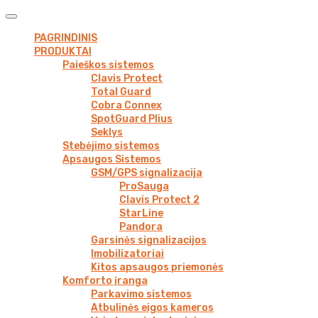
PAGRINDINIS
PRODUKTAI
Paieškos sistemos
Clavis Protect
Total Guard
Cobra Connex
SpotGuard Plius
Seklys
Stebėjimo sistemos
Apsaugos Sistemos
GSM/GPS signalizacija
ProSauga
Clavis Protect 2
StarLine
Pandora
Garsinės signalizacijos
Imobilizatoriai
Kitos apsaugos priemonės
Komforto įranga
Parkavimo sistemos
Atbulinės eigos kameros