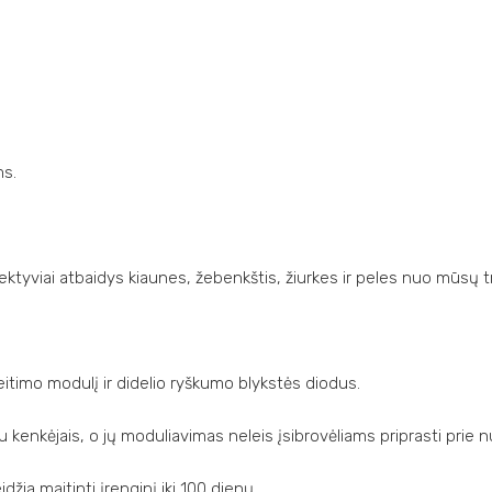
ms.
fektyviai atbaidys kiaunes, žebenkštis, žiurkes ir peles nuo mūsų
keitimo modulį ir didelio ryškumo blykstės diodus.
kenkėjais, o jų moduliavimas neleis įsibrovėliams priprasti prie n
džia maitinti įrenginį iki 100 dienų.