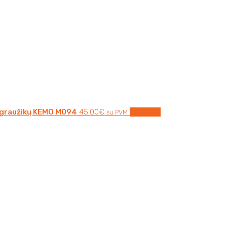
 graužikų KEMO M094
45.00
€
Į krepšelį
su PVM