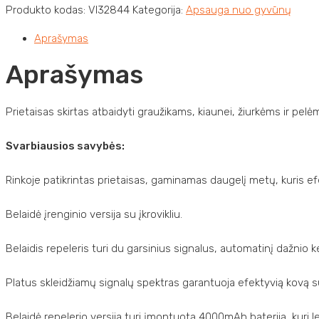
Apsauga
Produkto kodas:
VI32844
Kategorija:
Apsauga nuo gyvūnų
nuo
Aprašymas
gyvūnų
VI32844
Aprašymas
Prietaisas skirtas atbaidyti graužikams, kiaunei, žiurkėms ir pelė
Svarbiausios savybės:
Rinkoje patikrintas prietaisas, gaminamas daugelį metų, kuris e
Belaidė įrenginio versija su įkrovikliu.
Belaidis repeleris turi du garsinius signalus, automatinį dažnio 
Platus skleidžiamų signalų spektras garantuoja efektyvią kovą su 
Belaidė repelerio versija turi įmontuotą 4000mAh bateriją, kuri lei