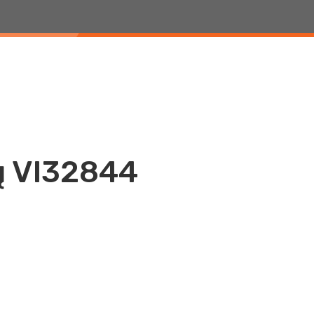
GYVŪNŲ VI32844
ų VI32844