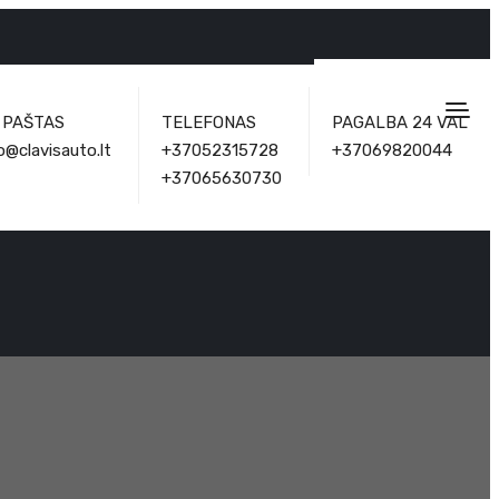
. PAŠTAS
TELEFONAS
PAGALBA 24 VAL
o@clavisauto.lt
+37052315728
+37069820044
+37065630730
I32844