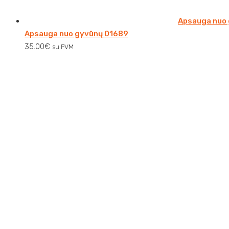
Apsauga nuo
Apsauga nuo gyvūnų 01689
35.00
€
su PVM
Verkių g. 32 B
Vilnius
El. Paštas:
info@clavisauto.lt
Tel. Numeris:
+37065630730