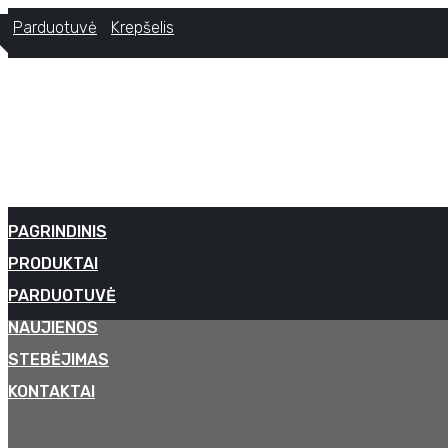
Parduotuvė
Krepšelis
PAGRINDINIS
PRODUKTAI
PARDUOTUVĖ
NAUJIENOS
STEBĖJIMAS
Apsau
KONTAKTAI