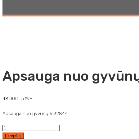
PRADŽIA
/
KOMFORTO ĮRANGA
/
APSAUGA NUO GYVŪNŲ
/ APSAUGA NUO 
Apsauga nuo gyvūn
48.00
€
su PVM
Apsauga nuo gyvūnų VI32844
produkto
kiekis:
Į krepšelį