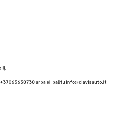
lį.
 +37065630730 arba el. paštu info@clavisauto.lt