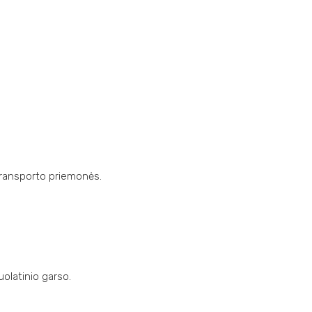
 transporto priemonės.
uolatinio garso.