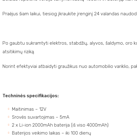
Praėjus šiam laikui, tiesiog įkraukite įrenginį 24 valandas naudod
Po gaubtu sukramtyti elektros, stabdžių, alyvos, šaldymo, oro kond
atsitikimų riziką.
Norint efektyviai atbaidyti graužikus nuo automobilio variklio,
Techninės specifikacijos:
Maitinimas – 12V
Srovės suvartojimas – 5mA
2 x Li-ion 2000mAh baterija (iš viso 4000mAh)
Baterijos veikimo laikas – iki 100 dienų