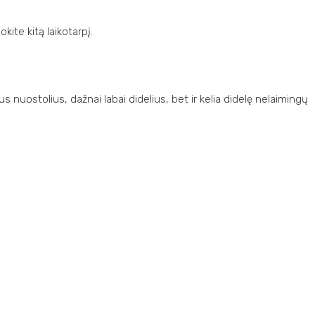
ite kitą laikotarpį.
 nuostolius, dažnai labai didelius, bet ir kelia didelę nelaimingų