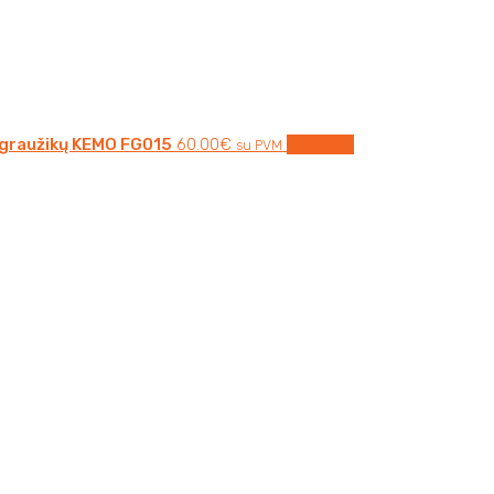
graužikų KEMO FG015
60.00
€
Į krepšelį
su PVM