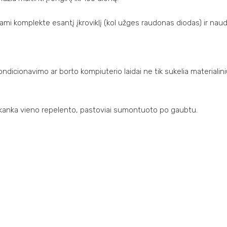
ami komplekte esantį įkroviklį (kol užges raudonas diodas) ir naudok
icionavimo ar borto kompiuterio laidai ne tik sukelia materialinius
 pakanka vieno repelento, pastoviai sumontuoto po gaubtu.