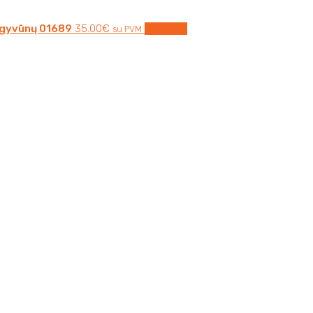
 gyvūnų 01689
35.00
€
Į krepšelį
su PVM