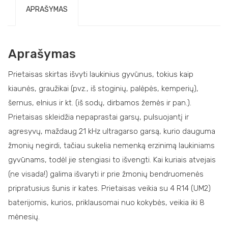
APRAŠYMAS
Aprašymas
Prietaisas skirtas išvyti laukinius gyvūnus, tokius kaip
kiaunės, graužikai (pvz., iš stoginių, palėpės, kemperių),
šernus, elnius ir kt. (iš sodų, dirbamos žemės ir pan.).
Prietaisas skleidžia nepaprastai garsų, pulsuojantį ir
agresyvų, maždaug 21 kHz ultragarso garsą, kurio dauguma
žmonių negirdi, tačiau sukelia nemenką erzinimą laukiniams
gyvūnams, todėl jie stengiasi to išvengti. Kai kuriais atvejais
(ne visada!) galima išvaryti ir prie žmonių bendruomenės
pripratusius šunis ir kates. Prietaisas veikia su 4 R14 (UM2)
baterijomis, kurios, priklausomai nuo kokybės, veikia iki 8
mėnesių.