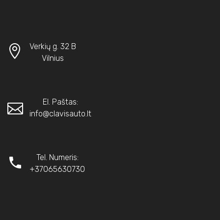
Verkių g. 32 B
Vilnius
El. Paštas:
info@clavisauto.lt
Tel. Numeris:
+37065630730