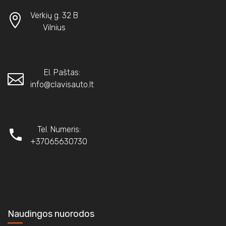
Verkių g. 32 B
Vilnius
El. Paštas:
info@clavisauto.lt
Tel. Numeris:
+37065630730
Naudingos nuorodos