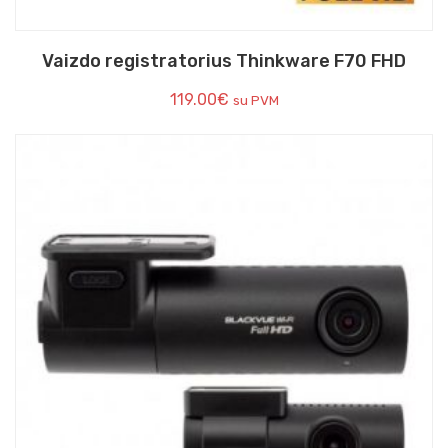
Vaizdo registratorius Thinkware F70 FHD
119.00
€
su PVM