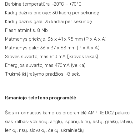
Darbinė temperatūra: -20°C ~ +70°C
Kadrų dažnis priekyje: 30 kadrų per sekundę
Kadrų dažnis gale: 25 kadrai per sekundę
Flash atmintis: 8 Mb
Matmenys priekyje: 36 x 41 x 95 mm (P x A x A)
Matmenys gale: 36 x 37 x 63 mm (P x A x A)
Srovės suvartojimas 610 mA (įkrovos laikas)
Energijos suvartojimas 470mA (veikia)
Trukmė iki įrašymo pradžios ~8 sek.
Išmaniojo telefono programėlė
Šios informacijos kameros programėlė AMPIRE DC2 palaiko
šias kalbas: vokiečių, anglų, ispanų, kinų, estų, graikų, latvių,
lenkų, risų, slovakų, čekų, ukrainiečių