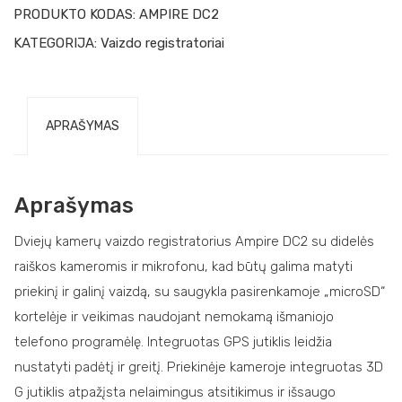
PRODUKTO KODAS:
AMPIRE DC2
KATEGORIJA:
Vaizdo registratoriai
APRAŠYMAS
Aprašymas
Dviejų kamerų vaizdo registratorius Ampire DC2 su didelės
raiškos kameromis ir mikrofonu, kad būtų galima matyti
priekinį ir galinį vaizdą, su saugykla pasirenkamoje „microSD“
kortelėje ir veikimas naudojant nemokamą išmaniojo
telefono programėlę. Integruotas GPS jutiklis leidžia
nustatyti padėtį ir greitį. Priekinėje kameroje integruotas 3D
G jutiklis atpažįsta nelaimingus atsitikimus ir išsaugo