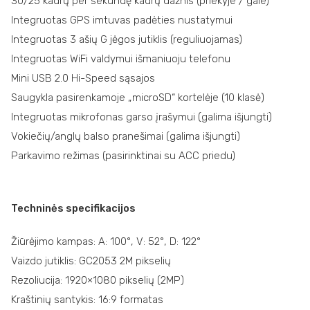
30/25 kadrų per sekundę kadrų dažnis (priekyje / gale)
Integruotas GPS imtuvas padėties nustatymui
Integruotas 3 ašių G jėgos jutiklis (reguliuojamas)
Integruotas WiFi valdymui išmaniuoju telefonu
Mini USB 2.0 Hi-Speed ​​sąsajos
Saugykla pasirenkamoje „microSD“ kortelėje (10 klasė)
Integruotas mikrofonas garso įrašymui (galima išjungti)
Vokiečių/anglų balso pranešimai (galima išjungti)
Parkavimo režimas (pasirinktinai su ACC priedu)
Techninės specifikacijos
Žiūrėjimo kampas: A: 100°, V: 52°, D: 122°
Vaizdo jutiklis: GC2053 2M pikselių
Rezoliucija: 1920×1080 pikselių (2MP)
Kraštinių santykis: 16:9 formatas