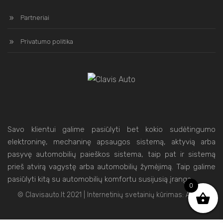
Partneriai
Privatumo politika
Savo klientui galime pasiūlyti bet kokio sudėtingumo
elektroninę, mechaninę apsaugos sistemą, aktyvią arba
pasyvę automobilių paieškos sistema, taip pat ir sistemą
prieš atvirą vagystę arba automobilių žymėjimą. Taip galime
pasiūlyti kitą su automobilių komfortu susijusią įrangą.
0
© Clavisauto.lt 2021 | Internetinių svetainių kūrimas:
Artix.lt