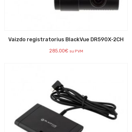
Vaizdo registratorius BlackVue DR590X-2CH
285.00
€
su PVM