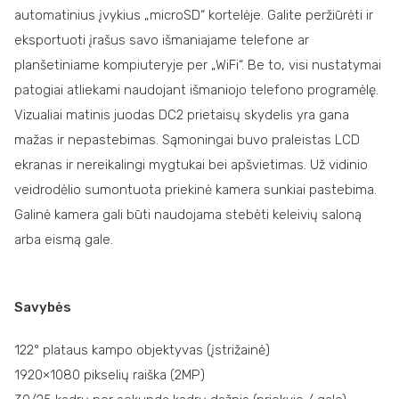
automatinius įvykius „microSD“ kortelėje. Galite peržiūrėti ir
eksportuoti įrašus savo išmaniajame telefone ar
planšetiniame kompiuteryje per „WiFi“. Be to, visi nustatymai
patogiai atliekami naudojant išmaniojo telefono programėlę.
Vizualiai matinis juodas DC2 prietaisų skydelis yra gana
mažas ir nepastebimas. Sąmoningai buvo praleistas LCD
ekranas ir nereikalingi mygtukai bei apšvietimas. Už vidinio
veidrodėlio sumontuota priekinė kamera sunkiai pastebima.
Galinė kamera gali būti naudojama stebėti keleivių saloną
arba eismą gale.
Savybės
122° plataus kampo objektyvas (įstrižainė)
1920×1080 pikselių raiška (2MP)