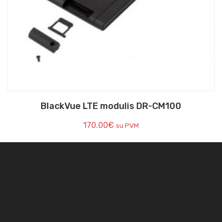
BlackVue LTE modulis DR-CM100
170.00
€
su PVM