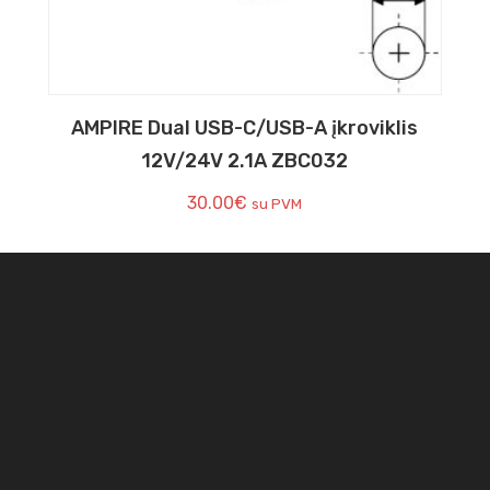
AMPIRE Dual USB-C/USB-A įkroviklis
12V/24V 2.1A ZBC032
30.00
€
su PVM