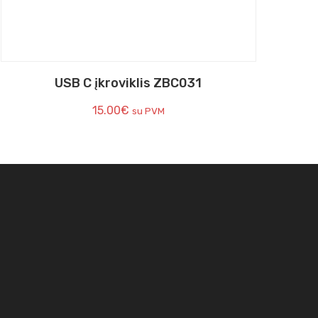
USB C įkroviklis ZBC031
15.00
€
su PVM