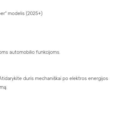
per“ modelis (2025+)
itoms automobilio funkcijoms.
 Atidarykite duris mechaniškai po elektros energijos
imą.