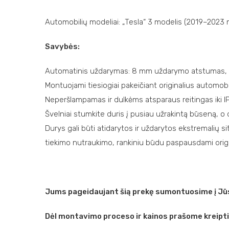
Automobilių modeliai: „Tesla“ 3 modelis (2019–2023 
Savybės:
Automatinis uždarymas: 8 mm uždarymo atstumas, su 
Montuojami tiesiogiai pakeičiant originalius automob
Neperšlampamas ir dulkėms atsparaus reitingas iki I
Švelniai stumkite duris į pusiau užrakintą būseną, o d
Durys gali būti atidarytos ir uždarytos ekstremalių s
tiekimo nutraukimo, rankiniu būdu paspausdami origi
Jums pageidaujant šią prekę sumontuosime į Jūs
Dėl montavimo proceso ir kainos prašome kreipt