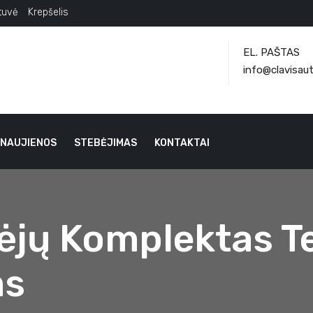
tuvė
Krepšelis
EL. PAŠTAS
info@clavisaut
NAUJIENOS
STEBĖJIMAS
KONTAKTAI
ėjų Komplektas T
ms