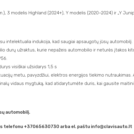
m.), 3 modelis Highland (2024+), Y modelis (2020–2024) ir „Y Juni
intelektualia indukcija, kad saugiai apsaugotų jūsų automobilį.
ilio durų užraktus, kurie nepažeis automobilio ir neturės įtakos k
P56.
urys visiškai užsidarys 1,5 s
ituacijų metu, pavyzdžiui, elektros energijos tiekimo nutraukimas.
nalų vidaus mygtuką, kad atidarytumėte duris, kai gausite maitin
ų automobilį.
is telefonu +37065630730 arba el. paštu info@clavisauto.lt