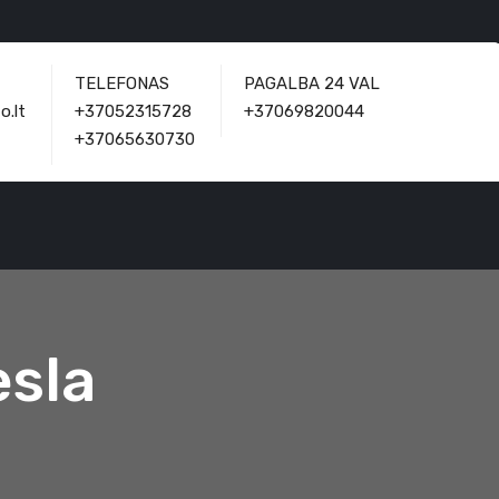
TELEFONAS
PAGALBA 24 VAL
o.lt
+37052315728
+37069820044
+37065630730
esla