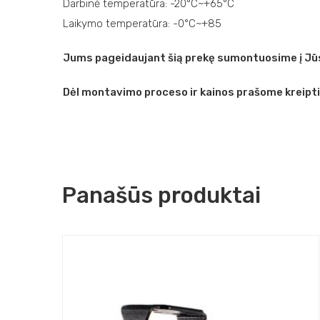
Darbinė temperatūra: -20°C~+65°C
Laikymo temperatūra: -0°C~+85
Jums pageidaujant šią prekę sumontuosime į Jūs
Dėl montavimo proceso ir kainos prašome kreipt
Panašūs produktai