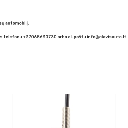
ų automobilį.
is telefonu +37065630730 arba el. paštu info@clavisauto.lt