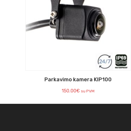
Parkavimo kamera KIP100
150.00
€
su PVM