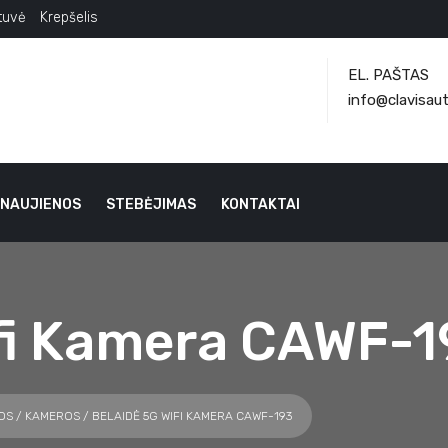
tuvė
Krepšelis
EL. PAŠTAS
info@clavisaut
NAUJIENOS
STEBĖJIMAS
KONTAKTAI
ifi Kamera CAWF-1
OS
/
KAMEROS
/ BELAIDĖ 5G WIFI KAMERA CAWF-193