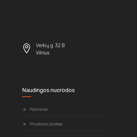
Verkių g. 32 B
Vilnius
Naudingos nuorodos
Partneriai
Privatumo politika