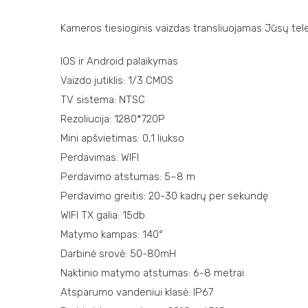
Kameros tiesioginis vaizdas transliuojamas Jūsų telef
IOS ir Android palaikymas
Vaizdo jutiklis: 1/3 CMOS
TV sistema: NTSC
Rezoliucija: 1280*720P
Mini apšvietimas: 0,1 liukso
Perdavimas: WIFI
Perdavimo atstumas: 5–8 m
Perdavimo greitis: 20-30 kadrų per sekundę
WIFI TX galia: 15db
Matymo kampas: 140°
Darbinė srovė: 50-80mH
Naktinio matymo atstumas: 6-8 metrai
Atsparumo vandeniui klasė: IP67