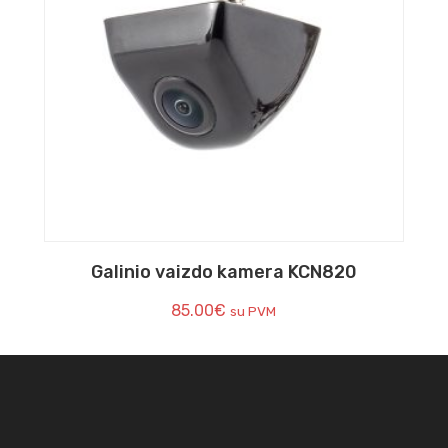
Galinio vaizdo kamera KCN820
85.00
€
su PVM