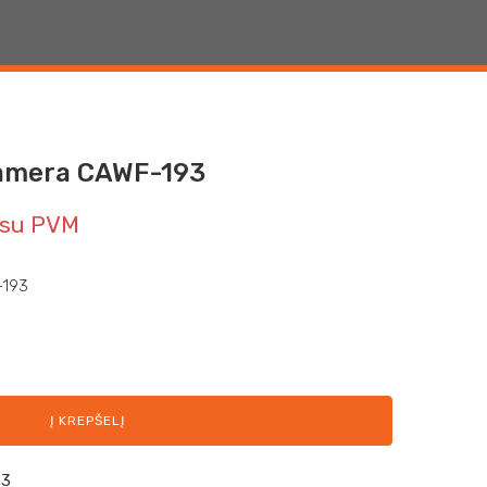
 kamera CAWF-193
su PVM
-193
Į KREPŠELĮ
93