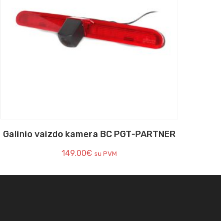
Galinio vaizdo kamera BC PGT-PARTNER
149.00
€
su PVM