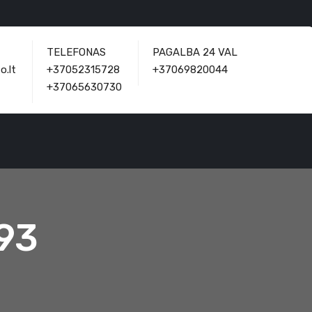
TELEFONAS
PAGALBA 24 VAL
o.lt
+37052315728
+37069820044
+37065630730
93