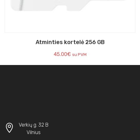
Atminties kortelė 256 GB
45.00
€
su PVM
Verkių g. 32 B
Vilnius