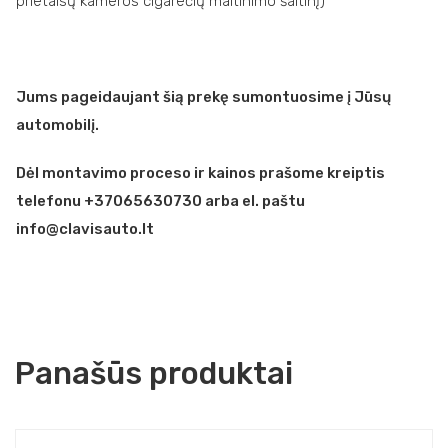
prietaisų kameros cigarečių maitinimo šaltinį)
Jums pageidaujant šią prekę sumontuosime į Jūsų
automobilį.
Dėl montavimo proceso ir kainos prašome kreiptis
telefonu +37065630730 arba el. paštu
info@clavisauto.lt
Panašūs produktai