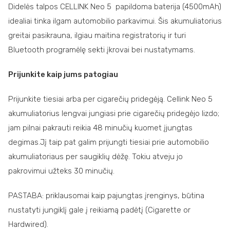
Didelės talpos CELLINK Neo 5 papildoma baterija (4500mAh)
idealiai tinka ilgam automobilio parkavimui. Šis akumuliatorius
greitai pasikrauna, ilgiau maitina registratorių ir turi
Bluetooth programėlę sekti įkrovai bei nustatymams.
Prijunkite kaip jums patogiau
Prijunkite tiesiai arba per cigarečių pridegėją. Cellink Neo 5
akumuliatorius lengvai jungiasi prie cigarečių pridegėjo lizdo;
jam pilnai pakrauti reikia 48 minučių kuomet įjungtas
degimas.Jį taip pat galim prijungti tiesiai prie automobilio
akumuliatoriaus per saugiklių dėžę. Tokiu atveju jo
pakrovimui užteks 30 minučių.
PASTABA: priklausomai kaip pajungtas įrenginys, būtina
nustatyti jungiklį gale į reikiamą padėtį (Cigarette or
Hardwired).