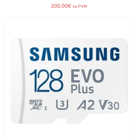
200.00
€
su PVM