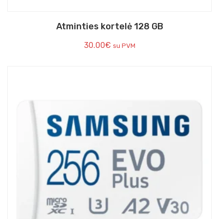
Atminties kortelė 128 GB
30.00
€
su PVM