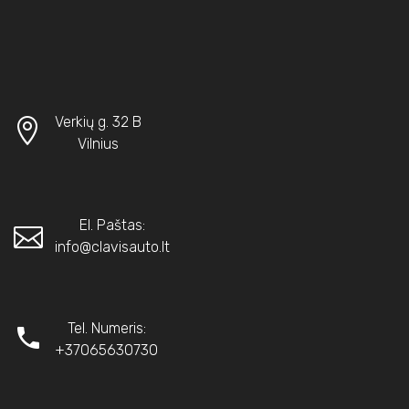
Verkių g. 32 B
Vilnius
El. Paštas:
info@clavisauto.lt
Tel. Numeris:
+37065630730