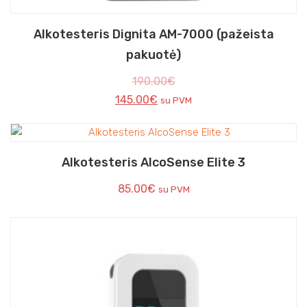
Alkotesteris Dignita AM-7000 (pažeista
pakuotė)
190.00
€
145.00
€
su PVM
Alkotesteris AlcoSense Elite 3
85.00
€
su PVM