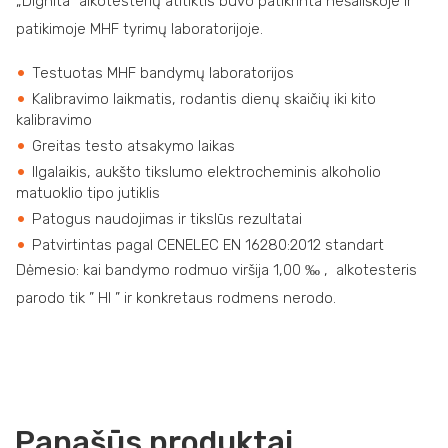
„Dignita“ alkotesterių atitiktis buvo patikrinta nešališkoje ir
patikimoje MHF tyrimų laboratorijoje.
Testuotas MHF bandymų laboratorijos
Kalibravimo laikmatis, rodantis dienų skaičių iki kito
kalibravimo
Greitas testo atsakymo laikas
Ilgalaikis, aukšto tikslumo elektrocheminis alkoholio
matuoklio tipo jutiklis
Patogus naudojimas ir tikslūs rezultatai
Patvirtintas pagal CENELEC EN 16280:2012 standart
Dėmesio: kai bandymo rodmuo viršija 1,00 ‰ , alkotesteris
parodo tik ” HI ” ir konkretaus rodmens nerodo.
Panašūs produktai