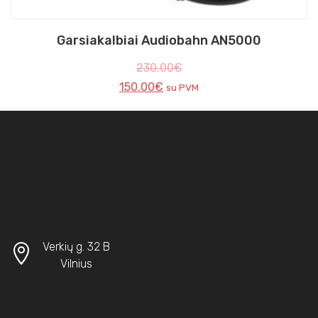
Garsiakalbiai Audiobahn AN5000
230.00
€
150.00
€
su PVM
Verkių g. 32 B
Vilnius