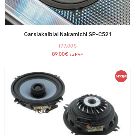
Garsiakalbiai Nakamichi SP-C521
199.00
€
89.00
€
su PVM
Akcija!