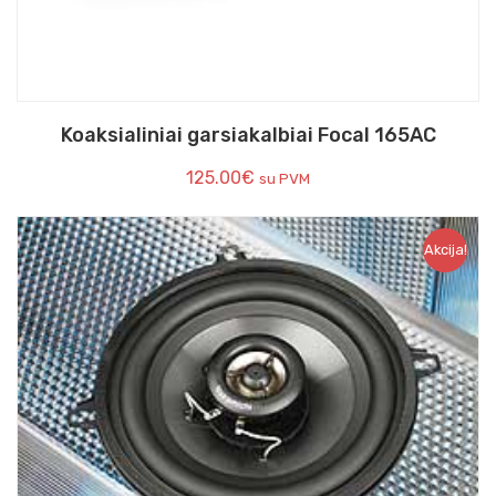
Koaksialiniai garsiakalbiai Focal 165AC
125.00
€
su PVM
Akcija!