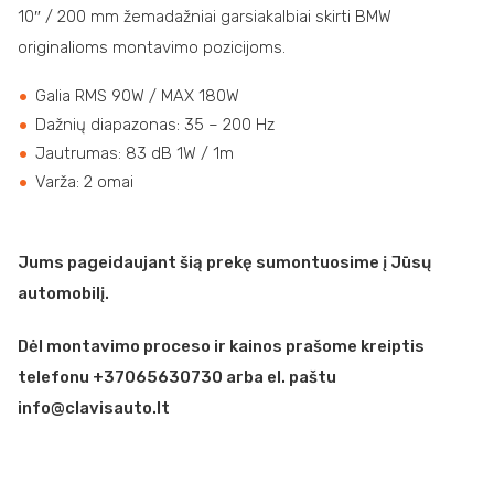
10″ / 200 mm žemadažniai garsiakalbiai skirti BMW
originalioms montavimo pozicijoms.
Galia RMS 90W / MAX 180W
Dažnių diapazonas: 35 – 200 Hz
Jautrumas: 83 dB 1W / 1m
Varža: 2 omai
Jums pageidaujant šią prekę sumontuosime į Jūsų
automobilį.
Dėl montavimo proceso ir kainos prašome kreiptis
telefonu +37065630730 arba el. paštu
info@clavisauto.lt