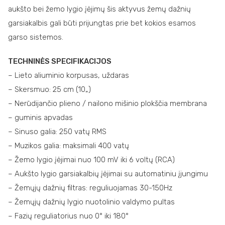
aukšto bei žemo lygio įėjimų šis aktyvus žemų dažnių
garsiakalbis gali būti prijungtas prie bet kokios esamos
garso sistemos.
TECHNINĖS SPECIFIKACIJOS
– Lieto aliuminio korpusas, uždaras
– Skersmuo: 25 cm (10„)
– Nerūdijančio plieno / nailono mišinio plokščia membrana
– guminis apvadas
– Sinuso galia: 250 vatų RMS
– Muzikos galia: maksimali 400 vatų
– Žemo lygio įėjimai nuo 100 mV iki 6 voltų (RCA)
– Aukšto lygio garsiakalbių įėjimai su automatiniu įjungimu
– Žemųjų dažnių filtras: reguliuojamas 30-150Hz
– Žemųjų dažnių lygio nuotolinio valdymo pultas
– Fazių reguliatorius nuo 0° iki 180°