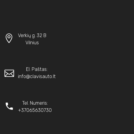
Verkių g. 32 B
Vilnius
El. Paštas:
info@clavisauto.lt
Tel. Numeris:
+37065630730