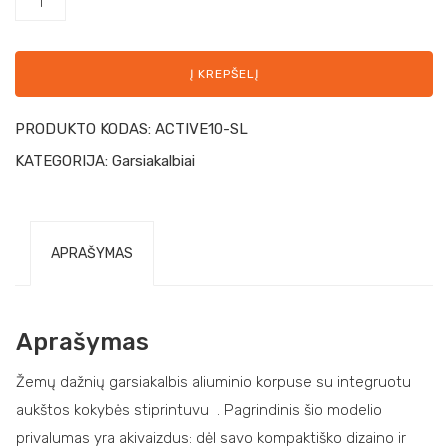
Į KREPŠELĮ
PRODUKTO KODAS:
ACTIVE10-SL
KATEGORIJA:
Garsiakalbiai
APRAŠYMAS
Aprašymas
Žemų dažnių garsiakalbis aliuminio korpuse su integruotu
aukštos kokybės stiprintuvu . Pagrindinis šio modelio
privalumas yra akivaizdus: dėl savo kompaktiško dizaino ir