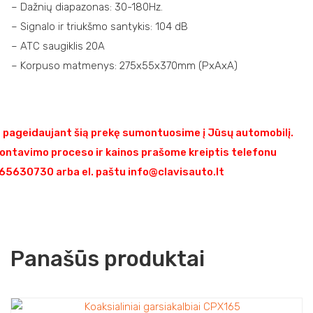
– Dažnių diapazonas: 30-180Hz.
– Signalo ir triukšmo santykis: 104 dB
– ATC saugiklis 20A
– Korpuso matmenys: 275x55x370mm (PxAxA)
pageidaujant šią prekę sumontuosime į Jūsų automobilį.
ontavimo proceso ir kainos prašome kreiptis telefonu
5630730 arba el. paštu info@clavisauto.lt
Panašūs produktai