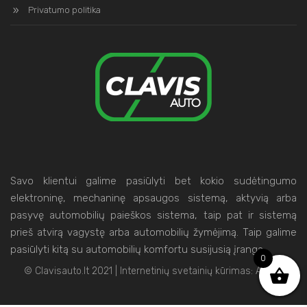
Privatumo politika
Savo klientui galime pasiūlyti bet kokio sudėtingumo
elektroninę, mechaninę apsaugos sistemą, aktyvią arba
pasyvę automobilių paieškos sistema, taip pat ir sistemą
prieš atvirą vagystę arba automobilių žymėjimą. Taip galime
pasiūlyti kitą su automobilių komfortu susijusią įrangą.
0
© Clavisauto.lt 2021 | Internetinių svetainių kūrimas:
Artix.lt