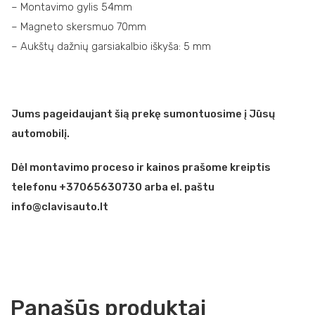
– Montavimo gylis 54mm
– Magneto skersmuo 70mm
– Aukštų dažnių garsiakalbio iškyša: 5 mm
Jums pageidaujant šią prekę sumontuosime į Jūsų
automobilį.
Dėl montavimo proceso ir kainos prašome kreiptis
telefonu +37065630730 arba el. paštu
info@clavisauto.lt
Panašūs produktai