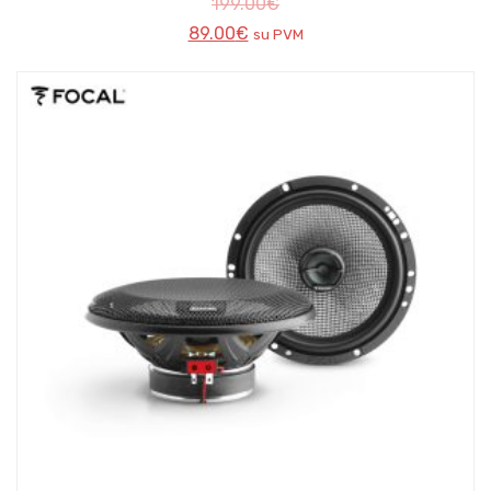
199.00
€
89.00
€
su PVM