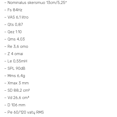
– Nominalus skersmuo 13cm/5,25″
– Fs 84Hz
– VAS 6,1 litro
– Qts 0,87
– Qez 1:10
– Qms 4,03
– Re 3,6 omo
– Z 4 omai
– Le 0,55mH
– SPL 90dB
– Mms 6,4g
– Xmax 3 mm
– SD 88,2 cm²
– Vd 26,6 cm³
– D 106 mm
– Pe 60/120 vatų RMS