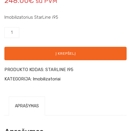
248.00
€
su PVM
Imobilizatorius StarLine i95
Į KREPŠELĮ
PRODUKTO KODAS:
STARLINE I95
KATEGORIJA:
Imobilizatoriai
APRAŠYMAS