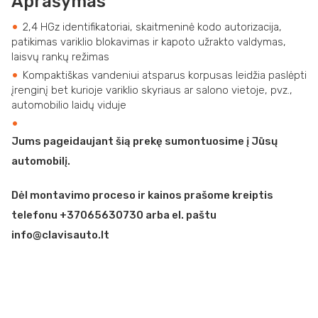
Aprašymas
2,4 HGz identifikatoriai, skaitmeninė kodo autorizacija,
patikimas variklio blokavimas ir kapoto užrakto valdymas,
laisvų rankų režimas
Kompaktiškas vandeniui atsparus korpusas leidžia paslėpti
įrenginį bet kurioje variklio skyriaus ar salono vietoje, pvz.,
automobilio laidų viduje
Jums pageidaujant šią prekę sumontuosime į Jūsų
automobilį.
Dėl montavimo proceso ir kainos prašome kreiptis
telefonu +37065630730 arba el. paštu
info@clavisauto.lt