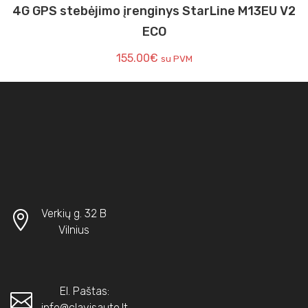
4G GPS stebėjimo įrenginys StarLine M13EU V2
ECO
155.00
€
su PVM
Verkių g. 32 B
Vilnius
El. Paštas:
info@clavisauto.lt