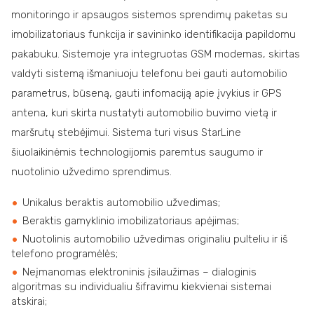
monitoringo ir apsaugos sistemos sprendimų paketas su
imobilizatoriaus funkcija ir savininko identifikacija papildomu
pakabuku. Sistemoje yra integruotas GSM modemas, skirtas
valdyti sistemą išmaniuoju telefonu bei gauti automobilio
parametrus, būseną, gauti infomaciją apie įvykius ir GPS
antena, kuri skirta nustatyti automobilio buvimo vietą ir
maršrutų stebėjimui. Sistema turi visus StarLine
šiuolaikinėmis technologijomis paremtus saugumo ir
nuotolinio užvedimo sprendimus.
Unikalus beraktis automobilio užvedimas;
Beraktis gamyklinio imobilizatoriaus apėjimas;
Nuotolinis automobilio užvedimas originaliu pulteliu ir iš
telefono programėlės;
Neįmanomas elektroninis įsilaužimas – dialoginis
algoritmas su individualiu šifravimu kiekvienai sistemai
atskirai;