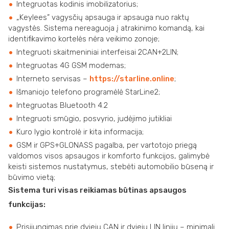
Integruotas kodinis imobilizatorius;
„Keylees” vagysčių apsauga ir apsauga nuo raktų
vagystės. Sistema nereaguoja į atrakinimo komandą, kai
identifikavimo kortelės nėra veikimo zonoje;
Integruoti skaitmeniniai interfeisai 2CAN+2LIN;
Integruotas 4G GSM modemas;
Interneto servisas –
https://starline.online
;
Išmaniojo telefono programėlė StarLine2;
Integruotas Bluetooth 4.2
Integruoti smūgio, posvyrio, judėjimo jutikliai
Kuro lygio kontrolė ir kita informacija;
GSM ir GPS+GLONASS pagalba, per vartotojo priegą
valdomos visos apsaugos ir komforto funkcijos, galimybė
keisti sistemos nustatymus, stebėti automobilio būseną ir
būvimo vietą;
Sistema turi visas reikiamas būtinas apsaugos
funkcijas:
Prisijungimas prie dviejų CAN ir dviejų LIN linijų – minimali