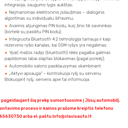
integracija, saugumo lygis aukštas;
Neįmanomas elektroninis įsilaužimas – dialoginis
algoritmas su individualiu šifravimu;
Avarinis atjungimas PIN kodu, kurį žino tik savininkas
(kortelė su paslėtu PIN kodu);
Integruota Bluetooth 4.2 tehnologija tarnauja ir kaip
rezervinis ryšio kanalas, kai GSM ryšys yra negalimas;
Ypač mažos radijo (bluetooth) rėlės pagalba galimas
papildomas labai slaptas blokavimas (pagal poreikį);
Automobilio salono pasiklausymas skambinant.
„Aktyvi apsauga” – kontroliuoja ryšį su serveriu.
Blokuojant ryšį, serveris apie tai informuoja.
pageidaujant šią prekę sumontuosime į Jūsų automobilį.
ontavimo proceso ir kainos prašome kreiptis telefonu
5630730 arba el. paštu info@clavisauto.lt