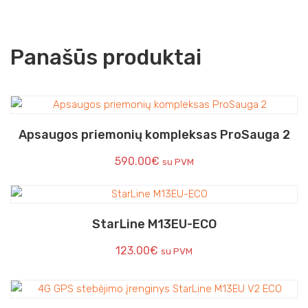
Panašūs produktai
Apsaugos priemonių kompleksas ProSauga 2
590.00
€
su PVM
StarLine M13EU-ECO
123.00
€
su PVM