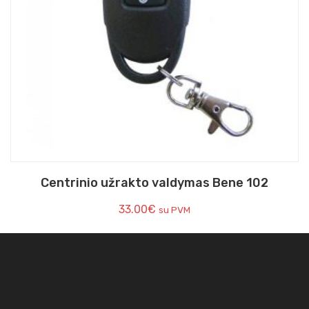
Centrinio užrakto valdymas Bene 102
33.00
€
su PVM