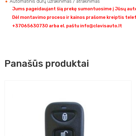
Automatinis durų užrakinimas / atrakinimas
Jums pageidaujant šią prekę sumontuosime į Jūsų auto
Dėl montavimo proceso ir kainos prašome kreiptis tele
+37065630730 arba el. paštu info@clavisauto.lt
Panašūs produktai