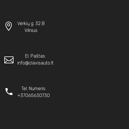
Verkių g. 32 B
Vilnius
El. Paštas:
info@clavisauto.lt
Tel. Numeris:
+37065630730