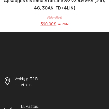
Apsaugos sistema StarLine S9 V3 4G GPS (2 ID,
4G, 3CAN-FD+4LIN)
750.00
€
590.00
€
su PVM
Verkių g. 32 B
Vilnius
El. Paštas: