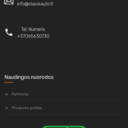
info@clavisauto.lt
Tel. Numeris:
+37065630730
Naudingos nuorodos
Partneriai
Privatumo politika