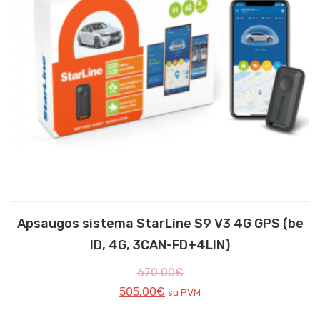
Apsaugos sistema StarLine S9 V3 4G GPS (be
ID, 4G, 3CAN-FD+4LIN)
670.00
€
505.00
€
su PVM