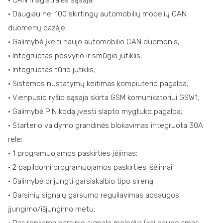
• CAN magistralės sąsaja;
• Daugiau nei 100 skirtingų automobilių modelių CAN
duomenų bazėje;
• Galimybė įkelti naujo automobilio CAN duomenis;
• Integruotas posvyrio ir smūgio jutiklis;
• Integruotas tūrio jutiklis;
• Sistemos nustatymų keitimas kompiuterio pagalba;
• Vienpusio ryšio sąsaja skirta GSM komunikatoriui GSW1;
• Galimybė PIN kodą įvesti slapto mygtuko pagalba;
• Starterio valdymo grandinės blokavimas integruota 30A
rele;
• 1 programuojamos paskirties įėjimas;
• 2 papildomi programuojamos paskirties išėjimai;
• Galimybė prijungti garsiakalbio tipo sireną;
• Garsinių signalų garsumo reguliavimas apsaugos
įjungimo/išjungimo metu;