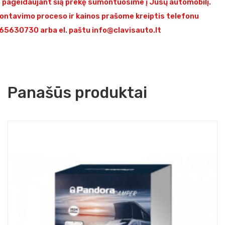
pageidaujant šią prekę sumontuosime į Jūsų automobilį.
ontavimo proceso ir kainos prašome kreiptis telefonu
5630730 arba el. paštu info@clavisauto.lt
Panašūs produktai