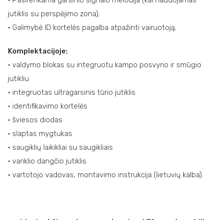
• Pasirenkama garsinio signalo melodija (kai naudojamas
jutiklis su perspėjimo zona);
• Galimybė ID kortelės pagalba atpažinti vairuotoją;
Komplektacijoje:
• valdymo blokas su integruotu kampo posvyrio ir smūgio
jutikliu
• integruotas ultragarsinis tūrio jutiklis
• identifikavimo kortelės
• šviesos diodas
• slaptas mygtukas
• saugiklių laikikliai su saugikliais
• variklio dangčio jutiklis
• vartotojo vadovas, montavimo instrukcija (lietuvių kalba).