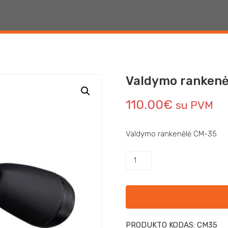
Valdymo rankenė
110.00
€
su PVM
Valdymo rankenėlė CM-35
PRODUKTO KODAS:
CM35