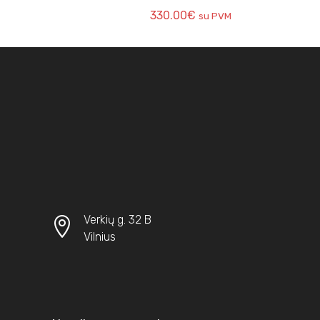
330.00
€
su PVM
Verkių g. 32 B
Vilnius