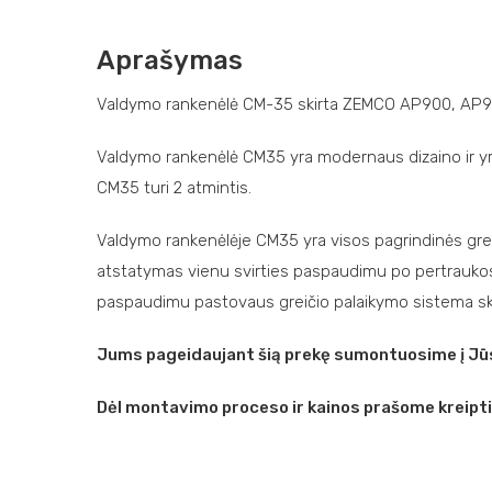
Aprašymas
Valdymo rankenėlė CM-35 skirta ZEMCO AP900, AP900
Valdymo rankenėlė CM35 yra modernaus dizaino ir yra
CM35 turi 2 atmintis.
Valdymo rankenėlėje CM35 yra visos pagrindinės greič
atstatymas vienu svirties paspaudimu po pertraukos 
paspaudimu pastovaus greičio palaikymo sistema skl
Jums pageidaujant šią prekę sumontuosime į Jūs
Dėl montavimo proceso ir kainos prašome kreipt