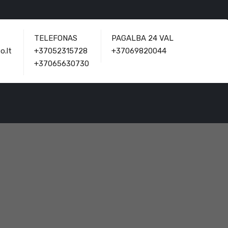
TELEFONAS
PAGALBA 24 VAL
o.lt
+37052315728
+37069820044
+37065630730