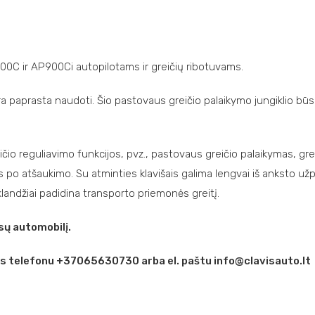
C ir AP900Ci autopilotams ir greičių ribotuvams.
 paprasta naudoti. Šio pastovaus greičio palaikymo jungiklio būse
io reguliavimo funkcijos, pvz., pastovaus greičio palaikymas, grei
po atšaukimo. Su atminties klavišais galima lengvai iš anksto už
andžiai padidina transporto priemonės greitį.
ų automobilį.
is telefonu +37065630730 arba el. paštu info@clavisauto.lt