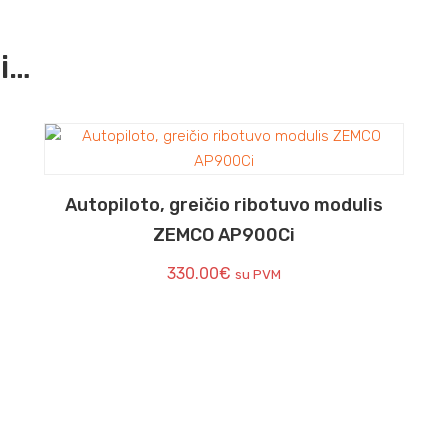
ti…
Autopiloto, greičio ribotuvo modulis
ZEMCO AP900Ci
330.00
€
su PVM