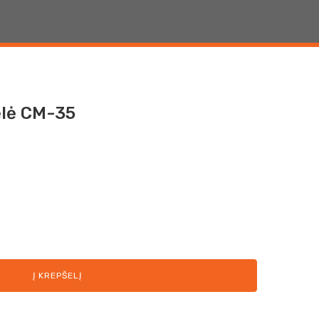
lė CM-35
Į KREPŠELĮ