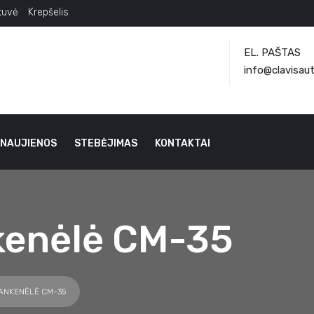
tuvė
Krepšelis
EL. PAŠTAS
info@clavisaut
NAUJIENOS
STEBĖJIMAS
KONTAKTAI
kenėlė CM-35
ANKENĖLĖ CM-35