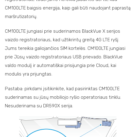
CM100LTE baigsis energija, kaip gali būti naudojant paprastą
maršrutizatorių.
CM100LTE jungiasi prie suderinamos BlackVue X serijos
vaizdo registratoriaus, kad užtikrintų greitą 4G LTE ryšį.
Jums tereikia galiojančios SIM kortelės. CM100LTE jungiasi
prie Jūsų vaizdo registratoriaus USB prievado. BlackVue
valdo modulį ir automatiškai prisijungia prie Cloud, kai
modulis yra prijungtas.
Pastaba: pirkdami įsitikinkite, kad pasirinktas CM100LTE
suderinamas su jūsų mobiliojo ryšio operatoriaus tinklu.
Nesuderinama su DR590X serija.