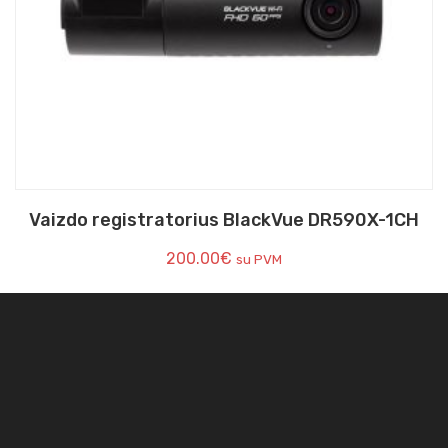
Vaizdo registratorius BlackVue DR590X-1CH
200.00
€
su PVM