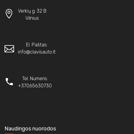
Verkių g. 32 B
Vilnius
El. Paštas:
info@clavisauto.lt
Tel. Numeris:
+37065630730
Naudingos nuorodos