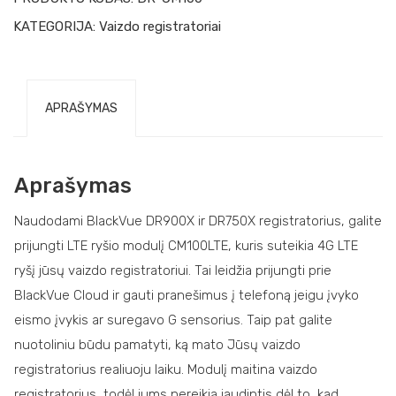
KATEGORIJA:
Vaizdo registratoriai
APRAŠYMAS
Aprašymas
Naudodami BlackVue DR900X ir DR750X registratorius, galite
prijungti LTE ryšio modulį CM100LTE, kuris suteikia 4G LTE
ryšį jūsų vaizdo registratoriui. Tai leidžia prijungti prie
BlackVue Cloud ir gauti pranešimus į telefoną jeigu įvyko
eismo įvykis ar suregavo G sensorius. Taip pat galite
nuotoliniu būdu pamatyti, ką mato Jūsų vaizdo
registratorius realiuoju laiku. Modulį maitina vaizdo
registratorius, todėl jums nereikia jaudintis dėl to, kad