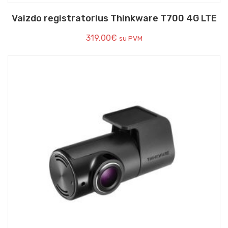
Vaizdo registratorius Thinkware T700 4G LTE
319.00
€
su PVM