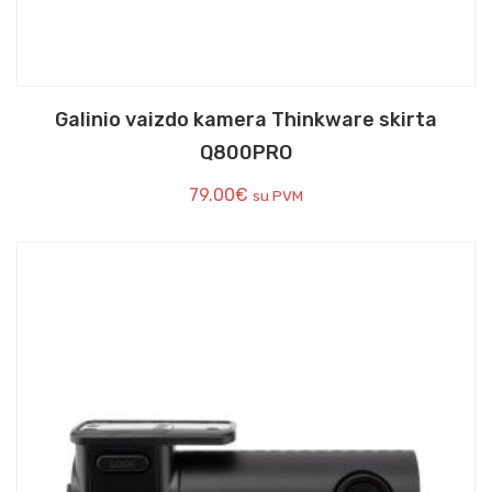
Galinio vaizdo kamera Thinkware skirta
Q800PRO
79.00
€
su PVM