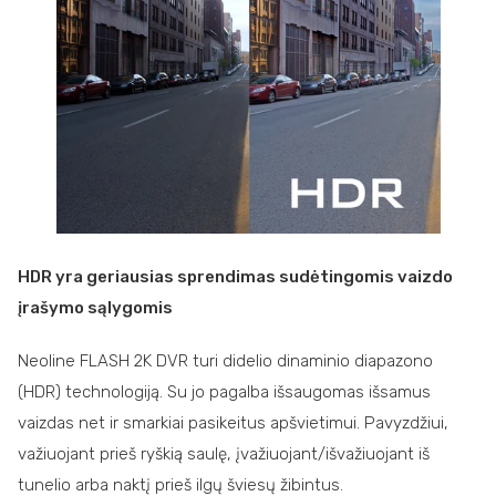
HDR yra geriausias sprendimas sudėtingomis vaizdo
įrašymo sąlygomis
Neoline FLASH 2K DVR turi didelio dinaminio diapazono
(HDR) technologiją. Su jo pagalba išsaugomas išsamus
vaizdas net ir smarkiai pasikeitus apšvietimui. Pavyzdžiui,
važiuojant prieš ryškią saulę, įvažiuojant/išvažiuojant iš
tunelio arba naktį prieš ilgų šviesų žibintus.