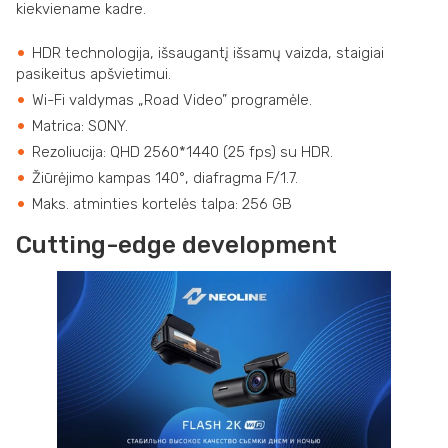
kiekviename kadre.
HDR technologija, išsaugantį išsamų vaizda, staigiai
pasikeitus apšvietimui.
Wi-Fi valdymas „Road Video” programėle.
Matrica: SONY.
Rezoliucija: QHD 2560*1440 (25 fps) su HDR.
Žiūrėjimo kampas 140°, diafragma F/1.7.
Maks. atminties kortelės talpa: 256 GB
Cutting-edge development