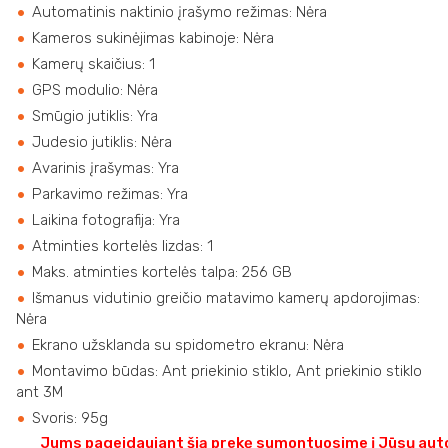
Automatinis naktinio įrašymo režimas: Nėra
Kameros sukinėjimas kabinoje: Nėra
Kamerų skaičius: 1
GPS modulio: Nėra
Smūgio jutiklis: Yra
Judesio jutiklis: Nėra
Avarinis įrašymas: Yra
Parkavimo režimas: Yra
Laikina fotografija: Yra
Atminties kortelės lizdas: 1
Maks. atminties kortelės talpa: 256 GB
Išmanus vidutinio greičio matavimo kamerų apdorojimas:
Nėra
Ekrano užsklanda su spidometro ekranu: Nėra
Montavimo būdas: Ant priekinio stiklo, Ant priekinio stiklo
ant 3M
Svoris: 95g
Jums pageidaujant šią prekę sumontuosime į Jūsų auto