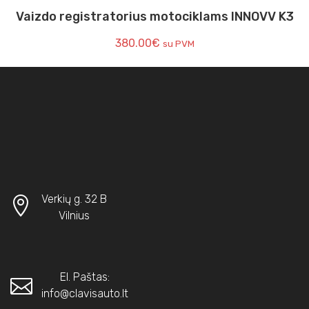
Vaizdo registratorius motociklams INNOVV K3
380.00
€
su PVM
Verkių g. 32 B
Vilnius
El. Paštas:
info@clavisauto.lt