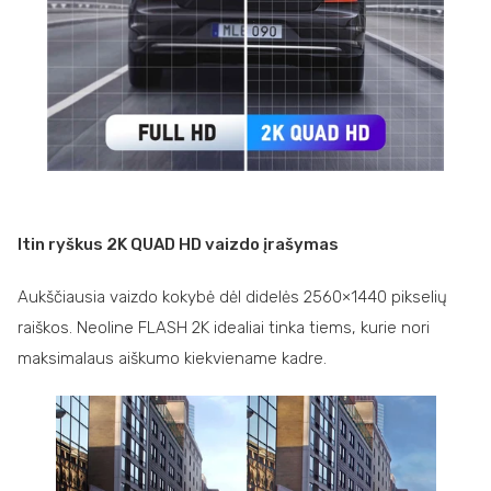
Itin ryškus 2K QUAD HD vaizdo įrašymas
Aukščiausia vaizdo kokybė dėl didelės 2560×1440 pikselių
raiškos. Neoline FLASH 2K idealiai tinka tiems, kurie nori
maksimalaus aiškumo kiekviename kadre.