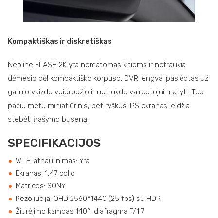
Kompaktiškas ir diskretiškas
Neoline FLASH 2K yra nematomas kitiems ir netraukia
dėmesio dėl kompaktiško korpuso. DVR lengvai paslėptas už
galinio vaizdo veidrodžio ir netrukdo vairuotojui matyti. Tuo
pačiu metu miniatiūrinis, bet ryškus IPS ekranas leidžia
stebėti įrašymo būseną.
SPECIFIKACIJOS
Wi-Fi atnaujinimas: Yra
Ekranas: 1,47 colio
Matricos: SONY
Rezoliucija: QHD 2560*1440 (25 fps) su HDR
Žiūrėjimo kampas 140°, diafragma F/1.7