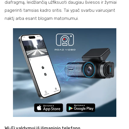
diafragmą, leidžiančią užfiksuoti daugiau šviesos ir žymiai
pagerinti tamsias kadro sritis. Tai ypač svarbu vairuojant
naktį arba esant blogam matomumui.
Wi-Fi valdymui iš išmaniojo telefono