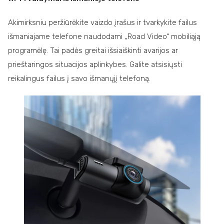
Akimirksniu peržiūrėkite vaizdo įrašus ir tvarkykite failus
išmaniajame telefone naudodami „Road Video“ mobiliąją
programėlę. Tai padės greitai išsiaiškinti avarijos ar
prieštaringos situacijos aplinkybes. Galite atsisiųsti
reikalingus failus į savo išmanųjį telefoną.