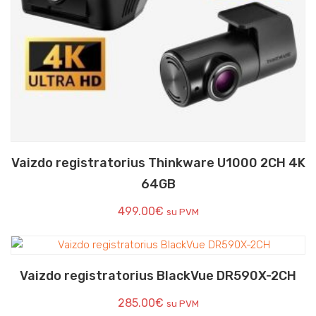
Vaizdo registratorius Thinkware U1000 2CH 4K
64GB
499.00
€
su PVM
Vaizdo registratorius BlackVue DR590X-2CH
285.00
€
su PVM