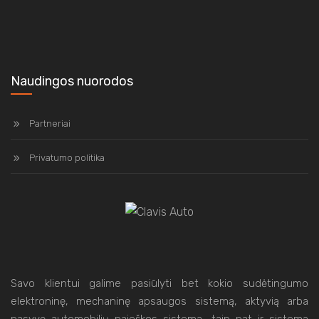
Naudingos nuorodos
Partneriai
Privatumo politika
Savo klientui galime pasiūlyti bet kokio sudėtingumo
elektroninę, mechaninę apsaugos sistemą, aktyvią arba
pasyvę automobilių paieškos sistema, taip pat ir sistemą