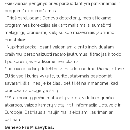
-Kiekvienas įrenginys prieš parduodant yra patikrinamas ir
programiškai paruošiamas.
-Prieš parduodant Genevo detektorių, mes atliekame
programines korekcijas siekiant maksimaliai sumažinti
melagingų pranešimų kiekį su kuo mažesniais jautrumo
nuostoliais.
-Nupirktai prekei, esant vėlesniam kliento individualiam
prašymui personalizuoti radaro jautrumus, filtracijas ir tokio
tipo korekcijas – atliksime nemokamai.
*Lietuvoje radarų detektorius naudoti nedraudžiama, kitose
EU šalyse į kurias vyksite, turite įstatymais pasidomėti
savarankiškai, nes jie keičiasi, bet tikėtina ir manome, kad
draudžiama daugelyje šalių.
**Stacionarių greičio matuoklių vietos, vidutinio greičio
atkarpos, vaizdo kamerų vietų ir t.t. informacija Lietuvoje ir
Europoje. Dažniausiai naujinimai išleidžiami kas 1mėn ar
dažniau.
Genevo Pro M savybės: