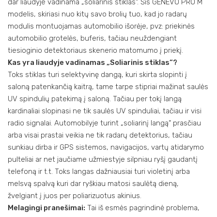
dar liaudyje vadinama „soliarinis stiklas“. Šis GENEVO PRO M
modelis, skiriasi nuo kitų savo brolių tuo, kad jo radarų
modulis montuojamas automobilio išorėje, pvz: priekinės
automobilio grotelės, buferis, tačiau neuždengiant
tiesioginio detektoriaus skenerio matomumo į priekį.
Kas yra liaudyje vadinamas „Soliarinis stiklas“?
Toks stiklas turi selektyvinę dangą, kuri skirta slopinti į
saloną patenkančią kaitrą, tame tarpe stipriai mažinat saulės
UV spindulių patekimą į saloną. Tačiau per tokį langą
kardinaliai slopinasi ne tik saulės UV spinduliai, tačiau ir visi
radio signalai. Automobilyje turint „soliarinį langą“ prasčiau
arba visai prastai veikia ne tik radarų detektorius, tačiau
sunkiau dirba ir GPS sistemos, navigacijos, vartų atidarymo
pulteliai ar net jaučiame užmiestyje silpniau ryšį gaudantį
telefoną ir t.t. Toks langas dažniausiai turi violetinį arba
melsvą spalvą kuri dar ryškiau matosi saulėtą dieną,
žvelgiant į juos per poliarizuotus akinius.
Melagingi pranešimai:
Tai iš esmės pagrindinė problema,