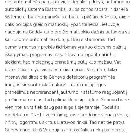
nes automatinės parduotuvių ir degalinių durys, automobilių
autopilotų sistema Distronikai, aklos zonos radarai ir dar eilė
sistemų dirba labai panašiais arba tais pačiais dažniais, kaip ir
dalis policijos greičio matuoklių, ypač tai liečia Lietuvoje
naudojamą Caddy kurio greičio matuoklio dažnis sutampa su
kai kuriomis automatinių durų jutiklių sistemomis. Tad
esminis menas ir prekės išdirbimas yra kuo didesnis dažnių
iškarpymas, programavimas, filtravimo logoritmai ir t.t.
siekiant, kad melagingų pranešimų būtų kuo mažiau. Vat
būtent čia ir slypi visas esminis menas! Virš metų laiko
intensyviai dirba prie Genevo detektorių programinės
įrangos siekiant maksimaliai išfiltruoti melagingus
pranešimus neprarandant jautrumo ir atstumo reaguojant į
greičio matuoklius, tad galima tik pasigirti, kad Genevo bene
vienintelis yra tiek daug pasiekęs šioje temoje. Todėl šis
modelis turi ONE LT ženklinimą, kas nurodo individualų softą
ir filtrų logoritmus skirtus Lietuvos rinkai. Tad net tie patys
Genevo nupirkti iš Vokietijos ar kitos šalies rinkų (ko neretai