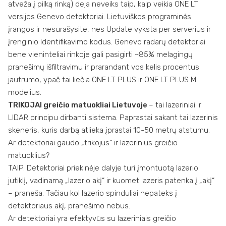
atveža į pilką rinką) deja neveiks taip, kaip veikia ONE LT
versijos Genevo detektoriai. Lietuviškos programinės
įrangos ir nesurašysite, nes Update vyksta per serverius ir
įrenginio Identifikavimo kodus. Genevo radarų detektoriai
bene vieninteliai rinkoje gali pasigirti ~85% melagingų
pranešimų išfiltravimu ir prarandant vos kelis procentus
jautrumo, ypač tai liečia ONE LT PLUS ir ONE LT PLUS M
modelius.
TRIKOJAI greičio matuokliai Lietuvoje
– tai lazeriniai ir
LIDAR principu dirbanti sistema. Paprastai sakant tai lazerinis
skeneris, kuris darbą atlieka įprastai 10-50 metrų atstumu.
Ar detektoriai gaudo „trikojus“ ir lazerinius greičio
matuoklius?
TAIP. Detektoriai priekinėje dalyje turi įmontuotą lazerio
jutiklį, vadinamą „lazerio akį“ ir kuomet lazeris patenka į „akį“
– praneša. Tačiau kol lazerio spinduliai nepateks į
detektoriaus akį, pranešimo nebus.
Ar detektoriai yra efektyvūs su lazeriniais greičio