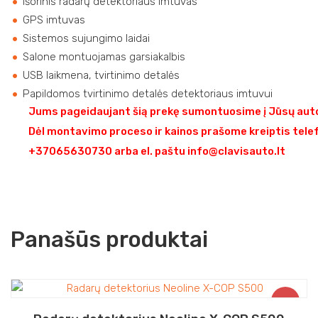
Išorinis radarų detektoriaus imtuvas
GPS imtuvas
Sistemos sujungimo laidai
Salone montuojamas garsiakalbis
USB laikmena, tvirtinimo detalės
Papildomos tvirtinimo detalės detektoriaus imtuvui
Jums pageidaujant šią prekę sumontuosime į Jūsų auto
Dėl montavimo proceso ir kainos prašome kreiptis tele
+37065630730 arba el. paštu info@clavisauto.lt
Panašūs produktai
Akcija!