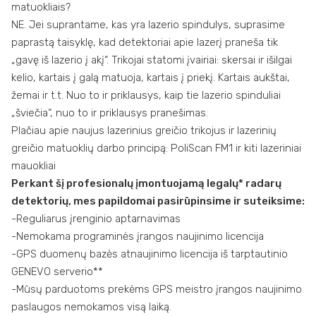
matuokliais?
NE. Jei suprantame, kas yra lazerio spindulys, suprasime
paprastą taisyklę, kad detektoriai apie lazerį praneša tik
„gavę iš lazerio į akį“. Trikojai statomi įvairiai: skersai ir išilgai
kelio, kartais į galą matuoja, kartais į priekį. Kartais aukštai,
žemai ir t.t. Nuo to ir priklausys, kaip tie lazerio spinduliai
„šviečia“, nuo to ir priklausys pranešimas.
Plačiau apie naujus lazerinius greičio trikojus ir lazerinių
greičio matuoklių darbo principą: PoliScan FM1 ir kiti lazeriniai
mauokliai
Perkant šį profesionalų įmontuojamą legalų* radarų
detektorių, mes papildomai pasirūpinsime ir suteiksime:
-Reguliarus įrenginio aptarnavimas
-Nemokama programinės įrangos naujinimo licencija
-GPS duomenų bazės atnaujinimo licencija iš tarptautinio
GENEVO serverio**
-Mūsų parduotoms prekėms GPS meistro įrangos naujinimo
paslaugos nemokamos visą laiką.