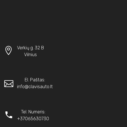
Verkių g. 32 B
Vilnius
El. Paštas:
info@clavisauto.lt
Tel. Numeris:
+37065630730