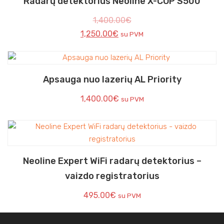
Radarų detektorius Neoline X-COP S500
1,400.00
€
1,250.00
€
su PVM
Apsauga nuo lazerių AL Priority
1,400.00
€
su PVM
Neoline Expert WiFi radarų detektorius –
vaizdo registratorius
495.00
€
su PVM