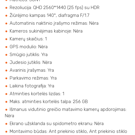
Rezoliucija: QHD 2560*1440 (25 fps) su HDR
Žiūrėjimo kampas 140°, diafragma F/1.7
Automatinis naktinio įrašymo režimas: Nėra
Kameros sukinėjimas kabinoje: Nėra
Kamerų skaičius: 1
GPS modulio: Nėra
Smūgio jutiklis: Yra
Judesio jutiklis: Nėra
Avarinis įrašymas: Yra
Parkavimo režimas: Yra
Laikina fotografija: Yra
Atminties kortelės lizdas: 1
Maks. atminties kortelės talpa: 256 GB
Išmanus vidutinio greičio matavimo kamerų apdorojimas:
Nėra
Ekrano užsklanda su spidometro ekranu: Nėra
Montavimo būdas: Ant priekinio stiklo, Ant priekinio stiklo