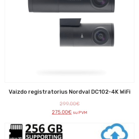
Vaizdo registratorius Nordval DC102-4K WiFi
299.00
€
275.00
€
su PVM