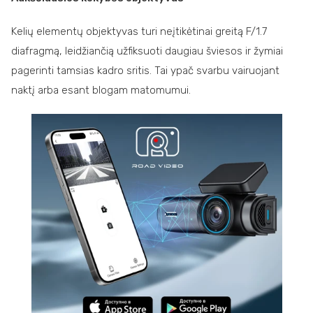
Kelių elementų objektyvas turi neįtikėtinai greitą F/1.7
diafragmą, leidžiančią užfiksuoti daugiau šviesos ir žymiai
pagerinti tamsias kadro sritis. Tai ypač svarbu vairuojant
naktį arba esant blogam matomumui.