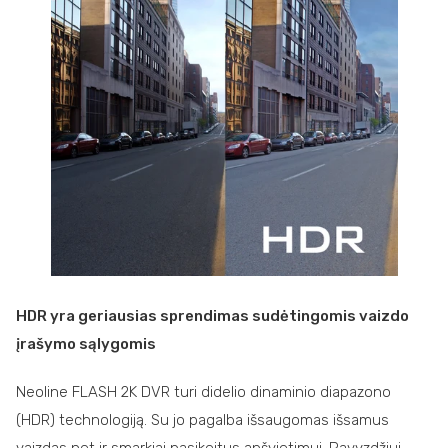
HDR yra geriausias sprendimas sudėtingomis vaizdo
įrašymo sąlygomis
Neoline FLASH 2K DVR turi didelio dinaminio diapazono
(HDR) technologiją. Su jo pagalba išsaugomas išsamus
vaizdas net ir smarkiai pasikeitus apšvietimui. Pavyzdžiui,