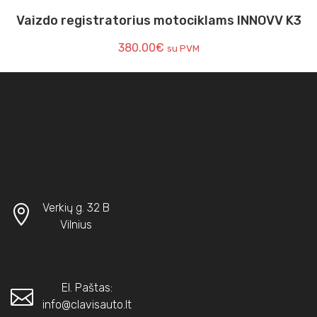
Vaizdo registratorius motociklams INNOVV K3
380.00
€
su PVM
Verkių g. 32 B
Vilnius
El. Paštas:
info@clavisauto.lt