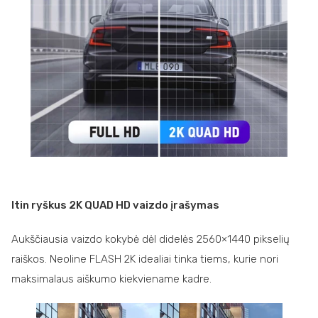
Itin ryškus 2K QUAD HD vaizdo įrašymas
Aukščiausia vaizdo kokybė dėl didelės 2560×1440 pikselių
raiškos. Neoline FLASH 2K idealiai tinka tiems, kurie nori
maksimalaus aiškumo kiekviename kadre.