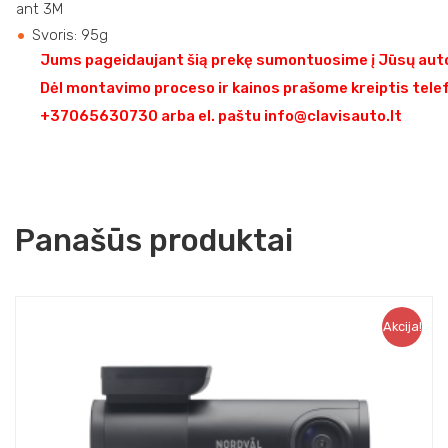
ant 3M
Svoris: 95g
Jums pageidaujant šią prekę sumontuosime į Jūsų auto
Dėl montavimo proceso ir kainos prašome kreiptis tele
+37065630730 arba el. paštu info@clavisauto.lt
Panašūs produktai
Akcija!