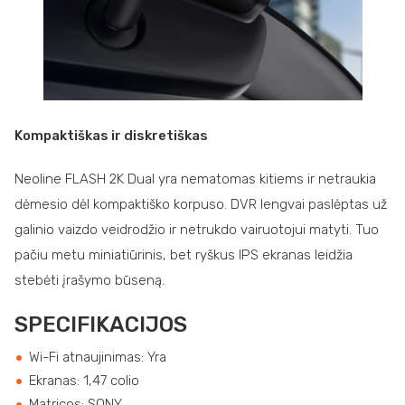
Kompaktiškas ir diskretiškas
Neoline FLASH 2K Dual yra nematomas kitiems ir netraukia
dėmesio dėl kompaktiško korpuso. DVR lengvai paslėptas už
galinio vaizdo veidrodžio ir netrukdo vairuotojui matyti. Tuo
pačiu metu miniatiūrinis, bet ryškus IPS ekranas leidžia
stebėti įrašymo būseną.
SPECIFIKACIJOS
Wi-Fi atnaujinimas: Yra
Ekranas: 1,47 colio
Matricos: SONY