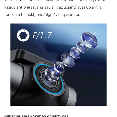
važiuojant prieš ryškią saulę, įvažiuojant/išvažiuojant iš
tunelio arba naktį prieš ilgų šviesų žibintus.
Aukščiausios kokybės objektyvas