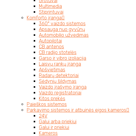
Grotuvai
Multimedia
Stiprintuvai
Komforto įranga
360° vaizdo sistemos
Apsauga nuo gyvūnų
Automobilio užvedimas
Autopilotai
CB antenos
CB radijo stotelės
Garso ir vibro izoliacija
Laisvų rankų įranga
Apšvietimas
Radarų detektoriai
Sėdynių šildymas
Vaizdo įrašymo įranga
Vaizdo registratoriai
Kitos prekės
Paieškos sistemos
Parkavimo sistemos ir atbuinės eigos kameros
24V
Galui arba priekiui
Galui ir priekiui
Kameros