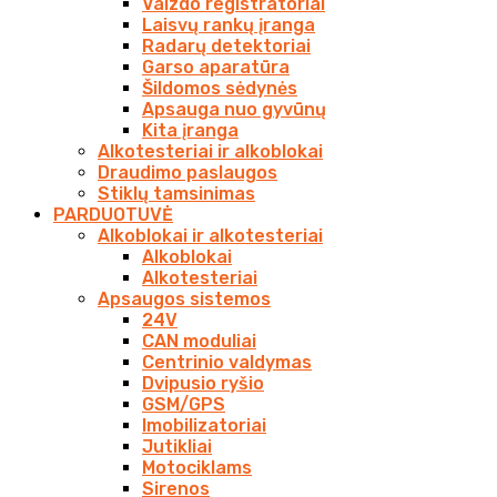
Vaizdo registratoriai
Laisvų rankų įranga
Radarų detektoriai
Garso aparatūra
Šildomos sėdynės
Apsauga nuo gyvūnų
Kita įranga
Alkotesteriai ir alkoblokai
Draudimo paslaugos
Stiklų tamsinimas
PARDUOTUVĖ
Alkoblokai ir alkotesteriai
Alkoblokai
Alkotesteriai
Apsaugos sistemos
24V
CAN moduliai
Centrinio valdymas
Dvipusio ryšio
GSM/GPS
Imobilizatoriai
Jutikliai
Motociklams
Sirenos