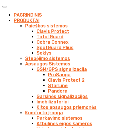
PAGRINDINIS
PRODUKTAI
Paieškos sistemos
Clavis Protect
Total Guard
Cobra Connex
SpotGuard Plius
Seklys
Stebėjimo sistemos
Apsaugos Sistemos
GSM/GPS signalizacija
ProSauga
Clavis Protect 2
StarLine
Pandora
Garsinės signalizacijos
Imobilizatoriai
Kitos apsaugos priemonės
Komforto įranga
Parkavimo sistemos
Atbulinės eigos kameros