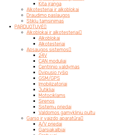
Kita įranga
Alkotesteriai ir alkoblokai
Draudimo paslaugos
Stiklų tamsinimas
PARDUOTUVĖ
Alkoblokai ir alkotesteriai
Alkoblokai
Alkotesteriai
Apsaugos sistemos
24V
CAN moduliai
Centrinio valdymas
Dvipusio ryšio
GSM/GPS
Imobilizatoriai
Jutikliai
Motociklams
Sirenos
Sistemų priedai
Valdomos gamykliniu pultu
Garso ir vaizdo aparatūra
A/V priedai
Garsiakalbiai