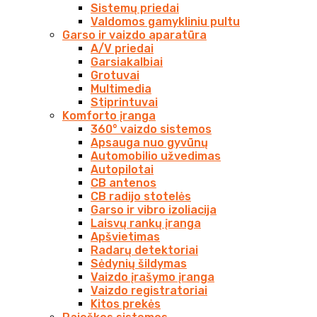
Sistemų priedai
Valdomos gamykliniu pultu
Garso ir vaizdo aparatūra
A/V priedai
Garsiakalbiai
Grotuvai
Multimedia
Stiprintuvai
Komforto įranga
360° vaizdo sistemos
Apsauga nuo gyvūnų
Automobilio užvedimas
Autopilotai
CB antenos
CB radijo stotelės
Garso ir vibro izoliacija
Laisvų rankų įranga
Apšvietimas
Radarų detektoriai
Sėdynių šildymas
Vaizdo įrašymo įranga
Vaizdo registratoriai
Kitos prekės