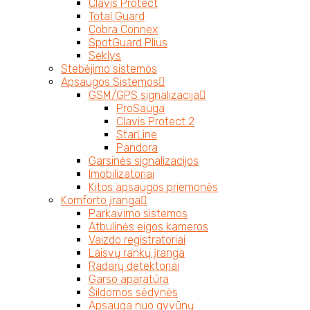
Clavis Protect
Total Guard
Cobra Connex
SpotGuard Plius
Seklys
Stebėjimo sistemos
Apsaugos Sistemos
GSM/GPS signalizacija
ProSauga
Clavis Protect 2
StarLine
Pandora
Garsinės signalizacijos
Imobilizatoriai
Kitos apsaugos priemonės
Komforto įranga
Parkavimo sistemos
Atbulinės eigos kameros
Vaizdo registratoriai
Laisvų rankų įranga
Radarų detektoriai
Garso aparatūra
Šildomos sėdynės
Apsauga nuo gyvūnų