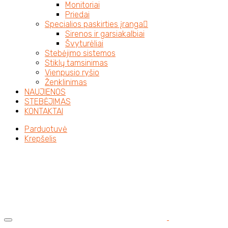
Monitoriai
Priedai
Specialios paskirties įranga
Sirenos ir garsiakalbiai
Švyturėliai
Stebėjimo sistemos
Stiklų tamsinimas
Vienpusio ryšio
Ženklinimas
NAUJIENOS
STEBĖJIMAS
KONTAKTAI
Parduotuvė
Krepšelis