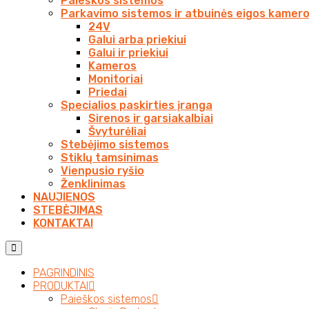
Paieškos sistemos
Parkavimo sistemos ir atbuinės eigos kamer
24V
Galui arba priekiui
Galui ir priekiui
Kameros
Monitoriai
Priedai
Specialios paskirties įranga
Sirenos ir garsiakalbiai
Švyturėliai
Stebėjimo sistemos
Stiklų tamsinimas
Vienpusio ryšio
Ženklinimas
NAUJIENOS
STEBĖJIMAS
KONTAKTAI
PAGRINDINIS
PRODUKTAI
Paieškos sistemos