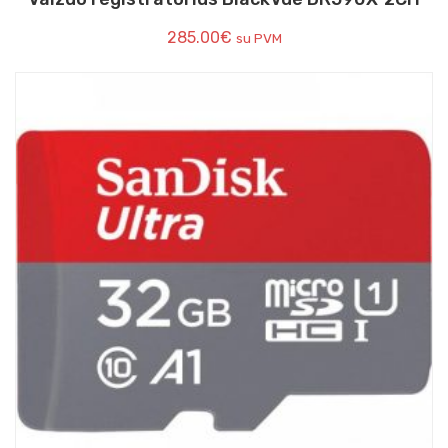
285.00
€
su PVM