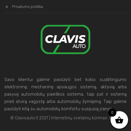
Privatumo politika
Savo klientui galime pasiūlyti bet kokio sudėtingumo
elektroninę, mechaninę apsaugos sistemą, aktyvią arba
pasyvę automobilių paieškos sistema, taip pat ir sistemą
prieš atvirą vagystę arba automobilių žymėjimą. Taip galime
pasiūlyti kitą su automobilių komfortu susijusią įrangą.
0
© Clavisauto.lt 2021 | Internetinių svetainių kūrimas:
Artix.lt