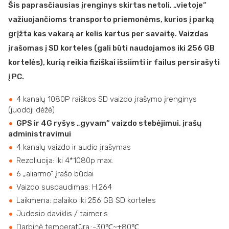
Šis paprasčiausias įrenginys skirtas netoli, „vietoje“
važiuojančioms transporto priemonėms, kurios į parką
grįžta kas vakarą ar kelis kartus per savaitę. Vaizdas
įrašomas į SD korteles (gali būti naudojamos iki 256 GB
kortelės), kurią reikia fiziškai išsiimti ir failus persirašyti
į PC.
4 kanalų 1080P raiškos SD vaizdo įrašymo įrenginys
(juodoji dėžė)
GPS ir 4G ryšys „gyvam“ vaizdo stebėjimui, įrašų
administravimui
4 kanalų vaizdo ir audio įrašymas
Rezoliucija: iki 4*1080p max.
6 „aliarmo“ įrašo būdai
Vaizdo suspaudimas: H.264
Laikmena: palaiko iki 256 GB SD korteles
Judesio daviklis / taimeris
Darbinė temperatūra.:-30℃~+80℃