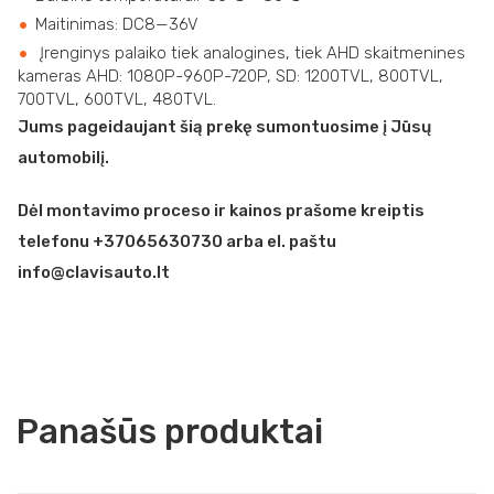
Maitinimas: DC8—36V
Įrenginys palaiko tiek analogines, tiek AHD skaitmenines
kameras AHD: 1080P-960P-720P, SD: 1200TVL, 800TVL,
700TVL, 600TVL, 480TVL.
Jums pageidaujant šią prekę sumontuosime į Jūsų
automobilį.
Dėl montavimo proceso ir kainos prašome kreiptis
telefonu +37065630730 arba el. paštu
info@clavisauto.lt
Panašūs produktai