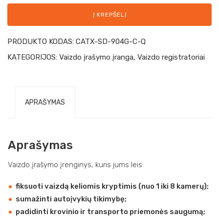
Į KREPŠELĮ
PRODUKTO KODAS:
CATX-SD-904G-C-Q
KATEGORIJOS:
Vaizdo įrašymo įranga
,
Vaizdo registratoriai
APRAŠYMAS
Aprašymas
Vaizdo įrašymo įrenginys, kuris jums leis:
fiksuoti vaizdą keliomis kryptimis (nuo 1 iki 8 kamerų);
sumažinti autoįvykių tikimybę;
padidinti krovinio ir transporto priemonės saugumą;