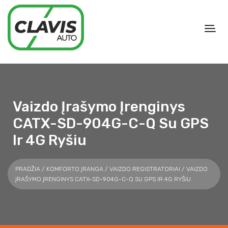
Vaizdo Įrašymo Įrenginys
CATX-SD-904G-C-Q Su GPS
Ir 4G Ryšiu
PRADŽIA
/
KOMFORTO ĮRANGA
/
VAIZDO REGISTRATORIAI
/ VAIZDO
ĮRAŠYMO ĮRENGINYS CATX-SD-904G-C-Q SU GPS IR 4G RYŠIU