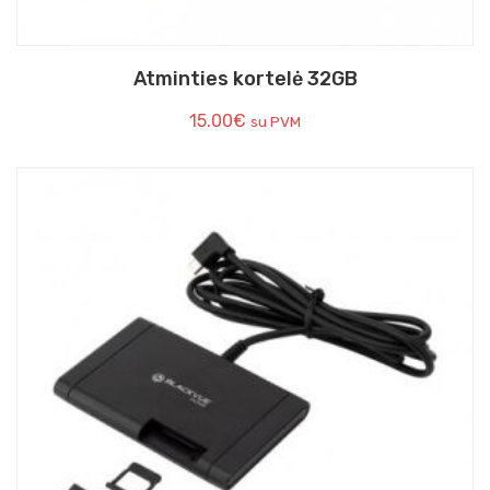
Atminties kortelė 32GB
15.00
€
su PVM