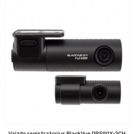
Vaizdo registratorius BlackVue DR590X-2CH