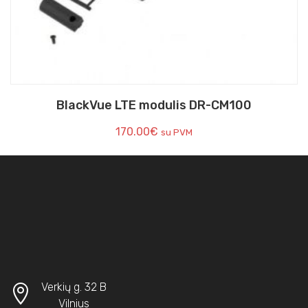
BlackVue LTE modulis DR-CM100
170.00
€
su PVM
Verkių g. 32 B
Vilnius