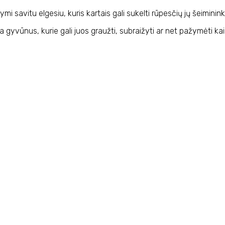
mi savitu elgesiu, kuris kartais gali sukelti rūpesčių jų šeimini
 gyvūnus, kurie gali juos graužti, subraižyti ar net pažymėti kaip 