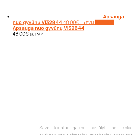
Apsauga
nuo gyvūnų VI32844
48.00
€
Į krepšelį
su PVM
Apsauga nuo gyvūnų VI32844
48.00
€
su PVM
Tel. Numeris:
+37065630730
Savo klientui galime pasiūlyti bet kokio