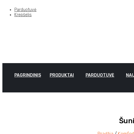
Parduotuvė
Krepšelis
PAGRINDINIS
PRODUKTAI
PARDUOTUVĖ
NAU
Šuni
Pradžia
/
Komfort