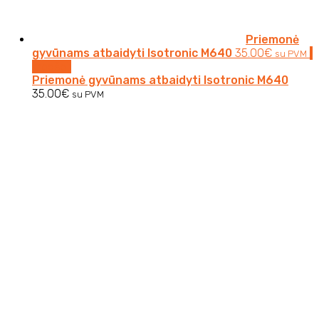
Priemonė
gyvūnams atbaidyti Isotronic M640
35.00
€
Į
su PVM
krepšelį
Priemonė gyvūnams atbaidyti Isotronic M640
35.00
€
su PVM
El. Paštas:
info@clavisauto.lt