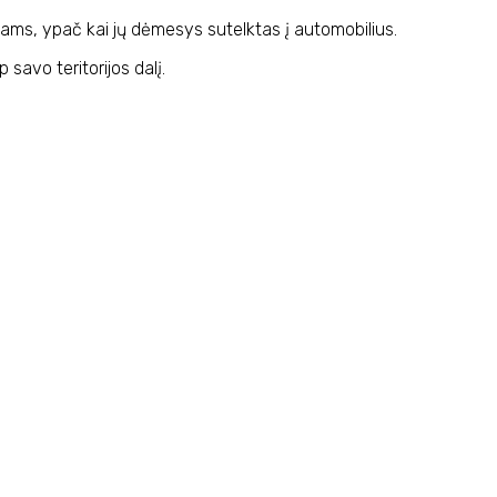
nkams, ypač kai jų dėmesys sutelktas į automobilius.
savo teritorijos dalį.