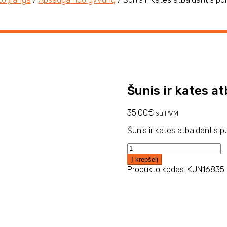
Šunis ir kates a
35.00
€
su PVM
Šunis ir kates atbaidantis 
produkto
kiekis:
Į krepšelį
Šunis
Produkto kodas:
KUN16835
ir
kates
atbaidantis
purškalas
KUN16835