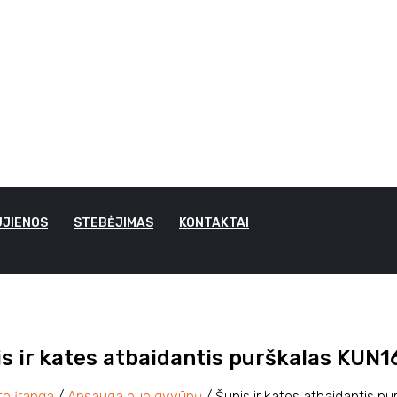
JIENOS
STEBĖJIMAS
KONTAKTAI
s ir kates atbaidantis purškalas KUN
o įranga
/
Apsauga nuo gyvūnų
/ Šunis ir kates atbaidantis p