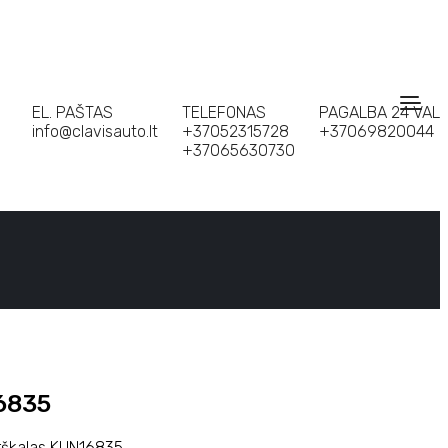
EL. PAŠTAS
TELEFONAS
PAGALBA 24 VAL
info@clavisauto.lt
+37052315728
+37069820044
+37065630730
16835
urškalas KUN16835