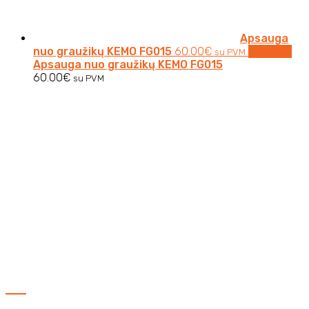
Apsauga
nuo graužikų KEMO FG015
60.00
€
Į krepšelį
su PVM
Apsauga nuo graužikų KEMO FG015
60.00
€
su PVM
Verkių g. 32 B
Vilnius
Naudingos nuorodos