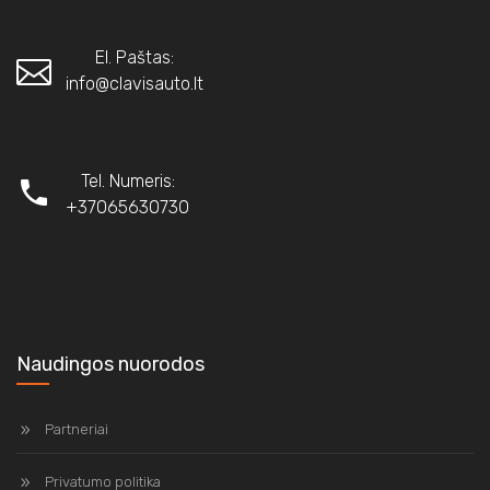
El. Paštas:
info@clavisauto.lt
Tel. Numeris:
+37065630730
Naudingos nuorodos
Partneriai
Privatumo politika