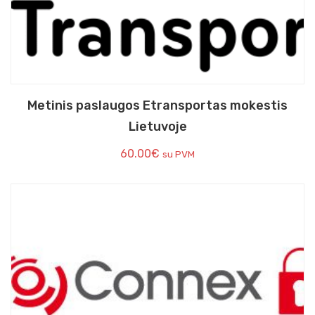
Metinis paslaugos Etransportas mokestis
Lietuvoje
60.00
€
su PVM