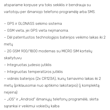
atspariame korpuse yra toks sekiklis ir bendrauja su
vartotoju per išmaniojo telefono programėlę arba SMS.
– GPS ir GLONASS sekimo sistema
– GSM vieta, jei GPS vieta neįmanoma.
– Dėl patentuotos technologijos baterijos veikimo laikas iki 2
metų
– 2G GSM 900/1800 modemas su MICRO SIM kortelių
skaitytuvu
– Integruotas judesio jutiklis
– Integruotas temperatūros jutiklis
– vidinės baterijos (2x CR123A), kurių tarnavimo laikas iki 2
metų (priklausomai nuo aptikimo laikotarpio) (į komplektą
neįeina)
– „iOS“ ir „Android“ išmaniųjų telefonų programėlė, skirta
sąrankai ir veikimui vokiečių kalba