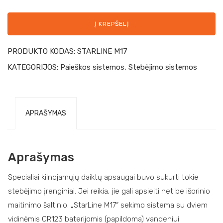
Į KREPŠELĮ
PRODUKTO KODAS:
STARLINE M17
KATEGORIJOS:
Paieškos sistemos
,
Stebėjimo sistemos
APRAŠYMAS
Aprašymas
Specialiai kilnojamųjų daiktų apsaugai buvo sukurti tokie
stebėjimo įrenginiai. Jei reikia, jie gali apsieiti net be išorinio
maitinimo šaltinio. „StarLine M17“ sekimo sistema su dviem
vidinėmis CR123 baterijomis (papildoma) vandeniui