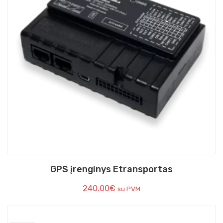
GPS įrenginys Etransportas
240.00
€
su PVM