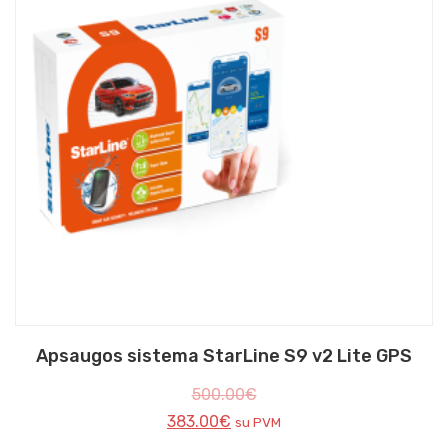
Apsaugos sistema StarLine S9 v2 Lite GPS
500.00
€
383.00
€
su PVM