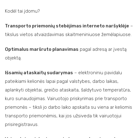
Kodėl tai įdomu?
Transporto priemonių stebėjimas interneto naršyklėje
–
tikslus vietos atvaizdavimas skaitmeniniuose žemėlapiuose.
Optimalus maršruto planavimas
pagal adresą ar įvestą
objektą.
Išsamių ataskaitų sudarymas
– elektroniniu pavidalu
pateikiami kelionės lapai pagal valstybes, darbo laikas,
aplankyti objektai, greičio ataskaita, šaldytuvo temperatūra,
kuro sunaudojimas. Vairuotojo priskyrimas prie transporto
priemonės – tiksli jo darbo laiko apskaita su viena ar keliomis
transporto priemonėmis, kai jos užsiveda tik vairuotojui
prisiregistravus.