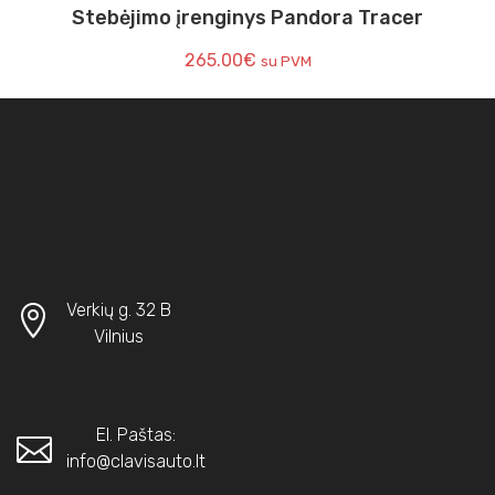
Stebėjimo įrenginys Pandora Tracer
265.00
€
su PVM
Verkių g. 32 B
Vilnius
El. Paštas:
info@clavisauto.lt