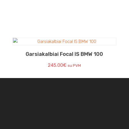
Garsiakalbiai Focal IS BMW 100
245.00
€
su PVM