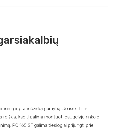
garsiakalbių
imumą ir prancūzišką gamybą. Jo išskirtinis
 reiškia, kad jį galima montuoti daugelyje rinkoje
imą: PC 165 SF galima tiesiogiai prijungti prie