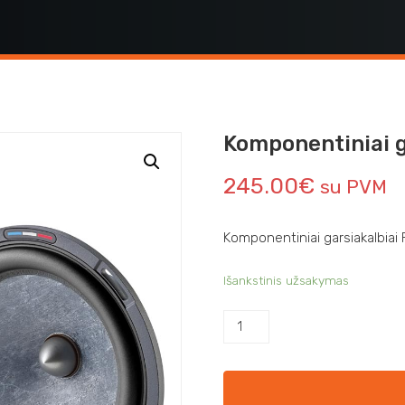
Komponentiniai g
245.00
€
su PVM
Komponentiniai garsiakalbiai
Išankstinis užsakymas