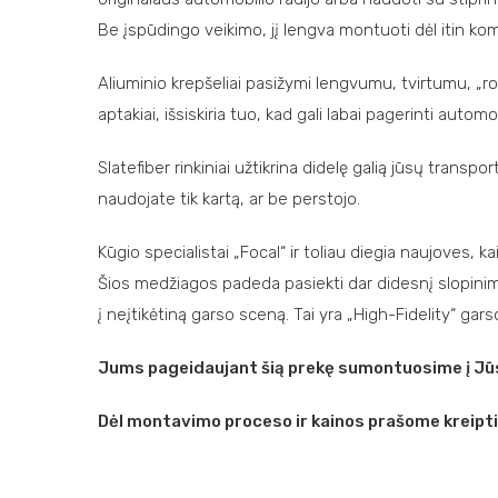
Be įspūdingo veikimo, jį lengva montuoti dėl itin k
Aliuminio krepšeliai pasižymi lengvumu, tvirtumu, „roto
aptakiai, išsiskiria tuo, kad gali labai pagerinti autom
Slatefiber rinkiniai užtikrina didelę galią jūsų trans
naudojate tik kartą, ar be perstojo.
Kūgio specialistai „Focal“ ir toliau diegia naujoves, k
Šios medžiagos padeda pasiekti dar didesnį slopinimą,
į neįtikėtiną garso sceną. Tai yra „High-Fidelity“ gar
Jums pageidaujant šią prekę sumontuosime į Jūs
Dėl montavimo proceso ir kainos prašome kreipt