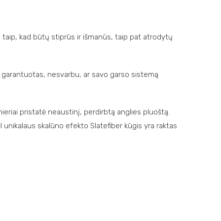
ti taip, kad būtų stiprūs ir išmanūs, taip pat atrodytų
umas garantuotas, nesvarbu, ar savo garso sistemą
nieriai pristatė neaustinį, perdirbtą anglies pluoštą.
 unikalaus skalūno efekto Slatefiber kūgis yra raktas