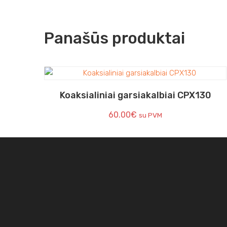
Panašūs produktai
Koaksialiniai garsiakalbiai CPX130
60.00
€
su PVM