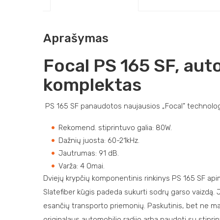
Aprašymas
Focal PS 165 SF, aut
komplektas
PS 165 SF panaudotos naujausios „Focal” technologi
Rekomend. stiprintuvo galia: 80W.
Dažnių juosta: 60-21kHz.
Jautrumas: 91 dB.
Varža: 4 Omai.
Dviejų krypčių komponentinis rinkinys PS 165 SF api
Slatefiber kūgis padeda sukurti sodrų garso vaizdą. J
esančių transporto priemonių. Paskutinis, bet ne maži
originalaus automobilio radijo arba naudoti su stipri