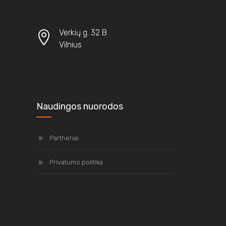
Verkių g. 32 B
Vilnius
Naudingos nuorodos
Partneriai
Privatumo politika