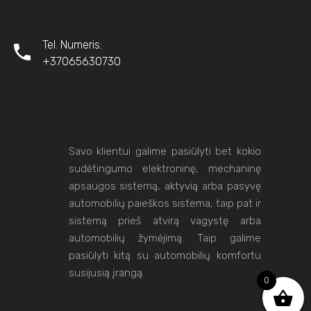
Tel. Numeris:
+37065630730
Savo klientui galime pasiūlyti bet kokio
sudėtingumo elektroninę, mechaninę
apsaugos sistemą, aktyvią arba pasyvę
automobilių paieškos sistema, taip pat ir
sistemą prieš atvirą vagystę arba
automobilių žymėjimą. Taip galime
pasiūlyti kitą su automobilių komfortu
susijusią įrangą.
0