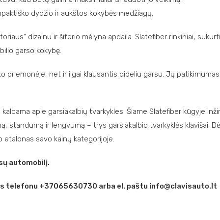
ompaktiško dydžio ir aukštos kokybės medžiagų.
riaus“ dizainu ir šiferio mėlyna apdaila. Slatefiber rinkiniai, sukur
obilio garso kokybę.
porto priemonėje, net ir ilgai klausantis dideliu garsu. Jų patikim
ai kalbama apie garsiakalbių tvarkykles. Šiame Slatefiber kūgyje inži
 standumą ir lengvumą – trys garsiakalbio tvarkyklės klavišai. Dėl
so etalonas savo kainų kategorijoje.
ų automobilį.
is telefonu +37065630730 arba el. paštu info@clavisauto.lt