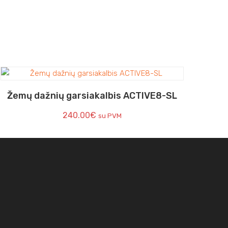
Žemų dažnių garsiakalbis ACTIVE8-SL
240.00
€
su PVM