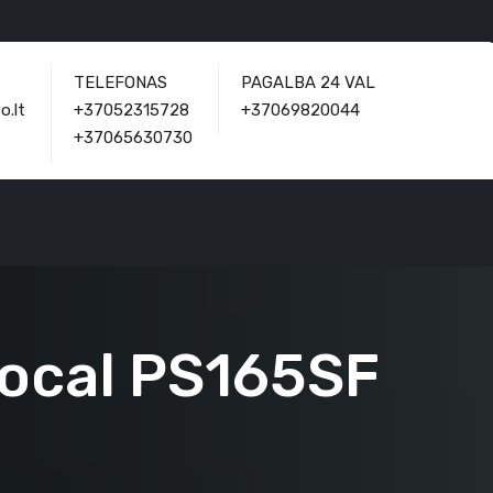
TELEFONAS
PAGALBA 24 VAL
o.lt
+37052315728
+37069820044
+37065630730
Focal PS165SF