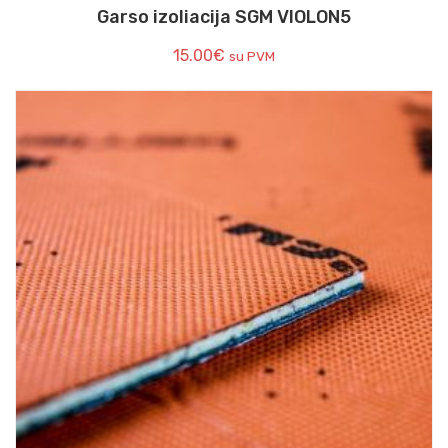
Garso izoliacija SGM VIOLON5
15.00
€
su PVM