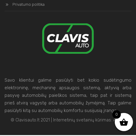
Privatumo politika
Savo klientui galime pasiūlyti bet kokio sudėtingumo
elektroninę, mechaninę apsaugos sistemą, aktyvią arba
pasyvę automobilių paieškos sistema, taip pat ir sistemą
prieš atvirą vagystę arba automobilių žymėjimą. Taip galime
pasiūlyti kitą su automobilių komfortu susijusią įrangą.
0
© Clavisauto.lt 2021 | Internetinių svetainių kūrimas:
Artix.lt