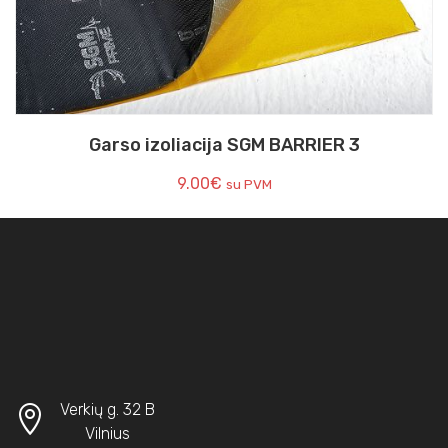
Garso izoliacija SGM BARRIER 3
9.00
€
su PVM
Verkių g. 32 B
Vilnius