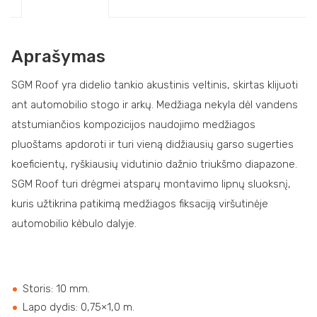
Aprašymas
SGM Roof yra didelio tankio akustinis veltinis, skirtas klijuoti
ant automobilio stogo ir arkų. Medžiaga nekyla dėl vandens
atstumiančios kompozicijos naudojimo medžiagos
pluoštams apdoroti ir turi vieną didžiausių garso sugerties
koeficientų, ryškiausių vidutinio dažnio triukšmo diapazone.
SGM Roof turi drėgmei atsparų montavimo lipnų sluoksnį,
kuris užtikrina patikimą medžiagos fiksaciją viršutinėje
automobilio kėbulo dalyje.
Storis: 10 mm.
Lapo dydis: 0,75×1,0 m.