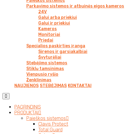
Paieškos sistemos
Parkavimo sistemos ir atbuinės eigos kameros
24V
Galui arba priekiui
Galui ir priekiui
Kameros
Monitoriai
Priedai
Specialios paskirties įranga
Sirenos ir garsiakalbiai
Švyturėliai
Stebėjimo sistemos
Stiklų tamsinimas
Vienpusio ryšio
Ženklinimas
NAUJIENOS
STEBĖJIMAS
KONTAKTAI
PAGRINDINIS
PRODUKTAI
Paieškos sistemos
Clavis Protect
Total Guard