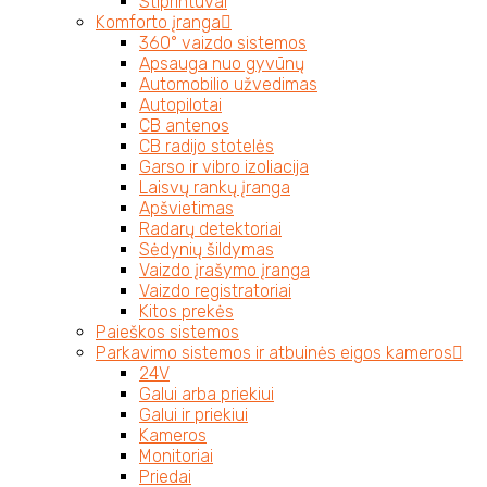
Stiprintuvai
Komforto įranga
360° vaizdo sistemos
Apsauga nuo gyvūnų
Automobilio užvedimas
Autopilotai
CB antenos
CB radijo stotelės
Garso ir vibro izoliacija
Laisvų rankų įranga
Apšvietimas
Radarų detektoriai
Sėdynių šildymas
Vaizdo įrašymo įranga
Vaizdo registratoriai
Kitos prekės
Paieškos sistemos
Parkavimo sistemos ir atbuinės eigos kameros
24V
Galui arba priekiui
Galui ir priekiui
Kameros
Monitoriai
Priedai