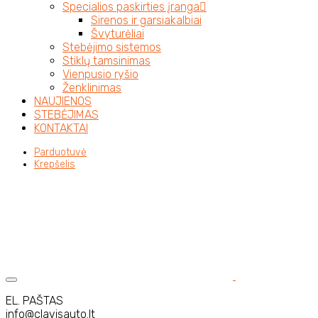
Specialios paskirties įranga
Sirenos ir garsiakalbiai
Švyturėliai
Stebėjimo sistemos
Stiklų tamsinimas
Vienpusio ryšio
Ženklinimas
NAUJIENOS
STEBĖJIMAS
KONTAKTAI
Parduotuvė
Krepšelis
EL. PAŠTAS
info@clavisauto.lt