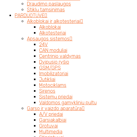
Draudimo paslaugos
Stiklų tamsinimas
PARDUOTUVĖ
Alkoblokai ir alkotesteriai
Alkoblokai
Alkotesteriai
Apsaugos sistemos
24V
CAN moduliai
Centrinio valdymas
Dvipusio ryšio
GSM/GPS
Imobilizatoriai
Jutikliai
Motociklams
Sirenos
Sistemų priedai
Valdomos gamykliniu pultu
Garso ir vaizdo aparatūra
A/V priedai
Garsiakalbiai
Grotuvai
Multimedia