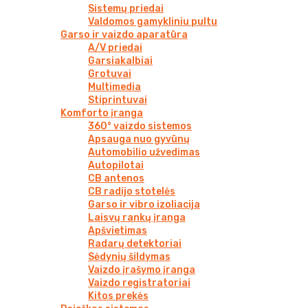
Sistemų priedai
Valdomos gamykliniu pultu
Garso ir vaizdo aparatūra
A/V priedai
Garsiakalbiai
Grotuvai
Multimedia
Stiprintuvai
Komforto įranga
360° vaizdo sistemos
Apsauga nuo gyvūnų
Automobilio užvedimas
Autopilotai
CB antenos
CB radijo stotelės
Garso ir vibro izoliacija
Laisvų rankų įranga
Apšvietimas
Radarų detektoriai
Sėdynių šildymas
Vaizdo įrašymo įranga
Vaizdo registratoriai
Kitos prekės