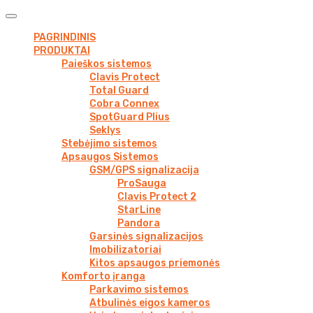
PAGRINDINIS
PRODUKTAI
Paieškos sistemos
Clavis Protect
Total Guard
Cobra Connex
SpotGuard Plius
Seklys
Stebėjimo sistemos
Apsaugos Sistemos
GSM/GPS signalizacija
ProSauga
Clavis Protect 2
StarLine
Pandora
Garsinės signalizacijos
Imobilizatoriai
Kitos apsaugos priemonės
Komforto įranga
Parkavimo sistemos
Atbulinės eigos kameros