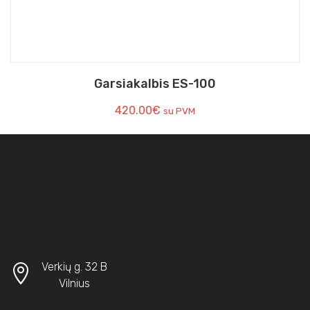
Garsiakalbis ES-100
420.00
€
su PVM
Verkių g. 32 B
Vilnius