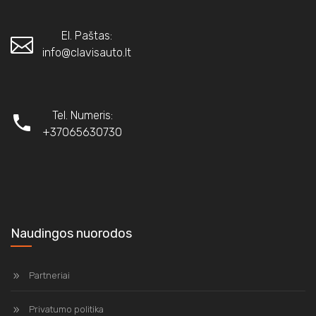
El. Paštas:
info@clavisauto.lt
Tel. Numeris:
+37065630730
Naudingos nuorodos
Partneriai
Privatumo politika