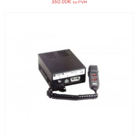
360.00
€
su PVM