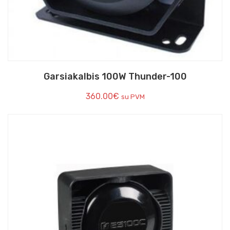
Garsiakalbis 100W Thunder-100
360.00
€
su PVM