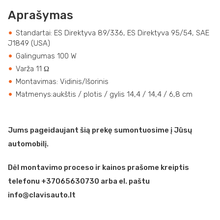
Aprašymas
Standartai: ES Direktyva 89/336, ES Direktyva 95/54, SAE
J1849 (USA)
Galingumas 100 W
Varža 11 Ω
Montavimas: Vidinis/Išorinis
Matmenys:aukštis / plotis / gylis 14,4 / 14,4 / 6,8 cm
Jums pageidaujant šią prekę sumontuosime į Jūsų
automobilį.
Dėl montavimo proceso ir kainos prašome kreiptis
telefonu +37065630730 arba el. paštu
info@clavisauto.lt