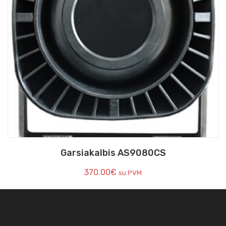
Garsiakalbis AS9080CS
370.00
€
su PVM