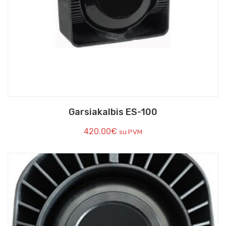
Garsiakalbis ES-100
420.00
€
su PVM