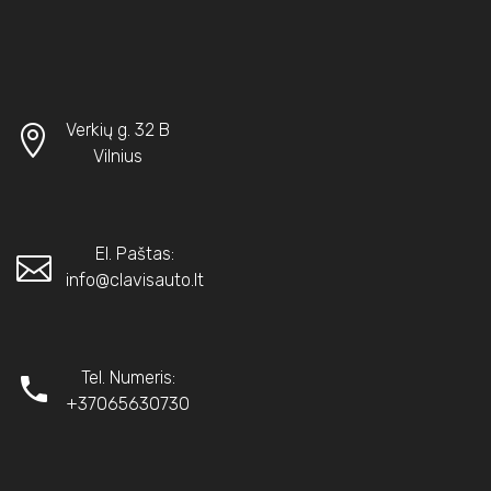
Verkių g. 32 B
Vilnius
El. Paštas:
info@clavisauto.lt
Tel. Numeris:
+37065630730