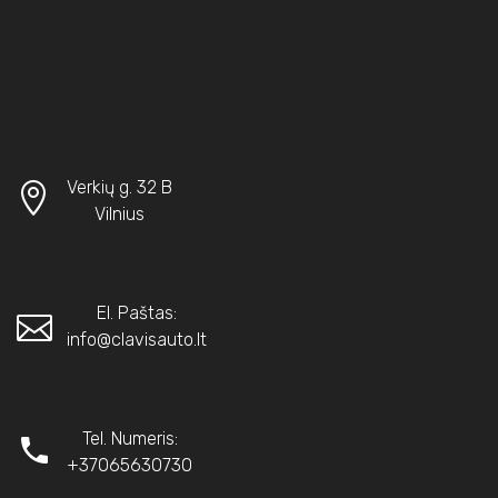
Verkių g. 32 B
Vilnius
El. Paštas:
info@clavisauto.lt
Tel. Numeris:
+37065630730