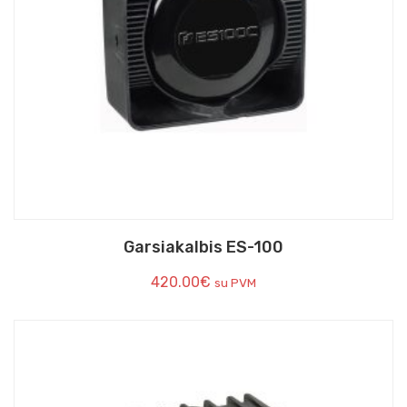
Garsiakalbis ES-100
420.00
€
su PVM