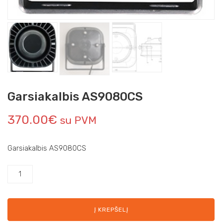
Garsiakalbis AS9080CS
370.00
€
su PVM
Garsiakalbis AS9080CS
Į KREPŠELĮ