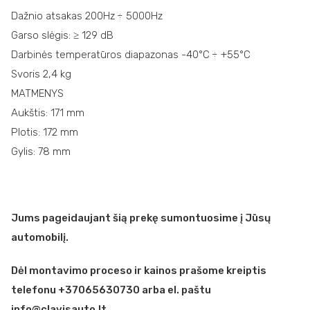
Dažnio atsakas 200Hz ÷ 5000Hz
Garso slėgis: ≥ 129 dB
Darbinės temperatūros diapazonas -40°C ÷ +55°C
Svoris 2,4 kg
MATMENYS
Aukštis: 171 mm
Plotis: 172 mm
Gylis: 78 mm
Jums pageidaujant šią prekę sumontuosime į Jūsų
automobilį.
Dėl montavimo proceso ir kainos prašome kreiptis
telefonu +37065630730 arba el. paštu
info@clavisauto.lt