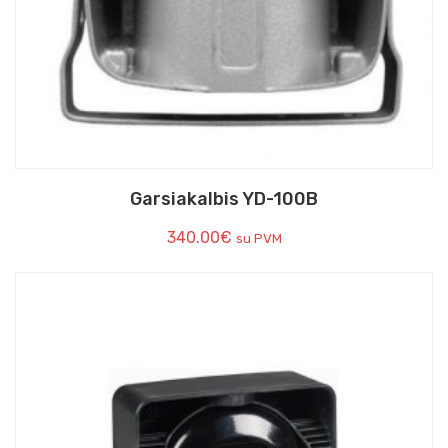
Garsiakalbis YD-100B
340.00
€
su PVM