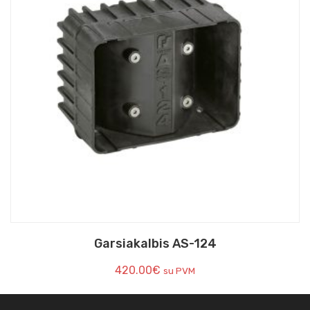
Garsiakalbis AS-124
420.00
€
su PVM