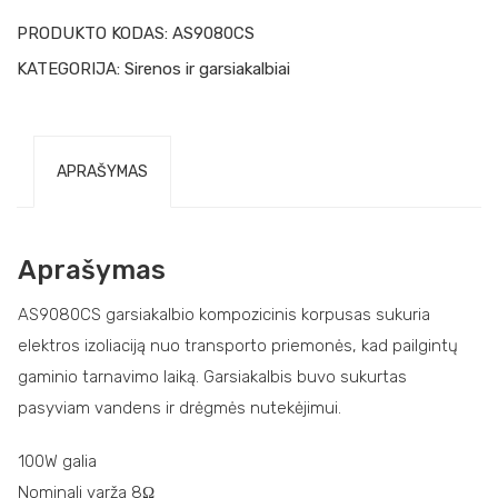
PRODUKTO KODAS:
AS9080CS
KATEGORIJA:
Sirenos ir garsiakalbiai
APRAŠYMAS
Aprašymas
AS9080CS garsiakalbio kompozicinis korpusas sukuria
elektros izoliaciją nuo transporto priemonės, kad pailgintų
gaminio tarnavimo laiką. Garsiakalbis buvo sukurtas
pasyviam vandens ir drėgmės nutekėjimui.
100W galia
Nominali varža 8Ω