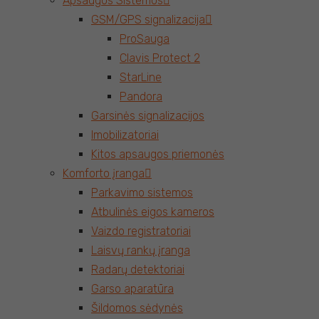
Apsaugos Sistemos
GSM/GPS signalizacija
ProSauga
Clavis Protect 2
StarLine
Pandora
Garsinės signalizacijos
Imobilizatoriai
Kitos apsaugos priemonės
Komforto įranga
Parkavimo sistemos
Atbulinės eigos kameros
Vaizdo registratoriai
Laisvų rankų įranga
Radarų detektoriai
Garso aparatūra
Šildomos sėdynės