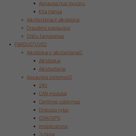
Apsauga nuo gyvūnų
Kita įranga
Alkotesteriai ir alkoblokai
Draudimo paslaugos
Stiklų tamsinimas
PARDUOTUVĖ
Alkoblokai ir alkotesteriai
Alkoblokai
Alkotesteriai
Apsaugos sistemos
24V
CAN moduliai
Centrinio valdymas
Dvipusio ryšio
GSM/GPS
Imobilizatoriai
Jutikliai