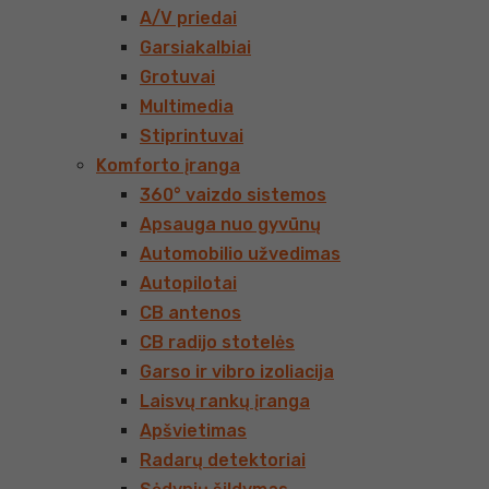
A/V priedai
Garsiakalbiai
Grotuvai
Multimedia
Stiprintuvai
Komforto įranga
360° vaizdo sistemos
Apsauga nuo gyvūnų
Automobilio užvedimas
Autopilotai
CB antenos
CB radijo stotelės
Garso ir vibro izoliacija
Laisvų rankų įranga
Apšvietimas
Radarų detektoriai