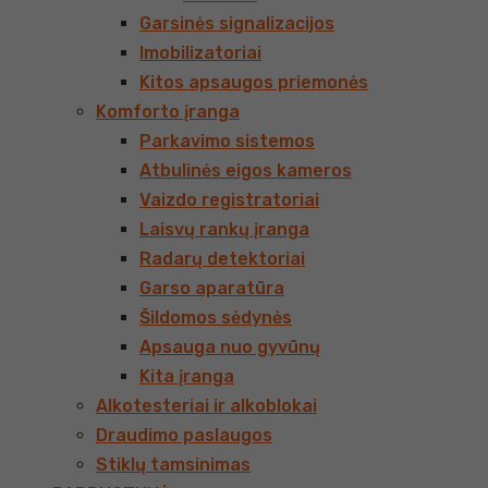
Garsinės signalizacijos
Imobilizatoriai
Kitos apsaugos priemonės
Komforto įranga
Parkavimo sistemos
Atbulinės eigos kameros
Vaizdo registratoriai
Laisvų rankų įranga
Radarų detektoriai
Garso aparatūra
Šildomos sėdynės
Apsauga nuo gyvūnų
Kita įranga
Alkotesteriai ir alkoblokai
Draudimo paslaugos
Stiklų tamsinimas