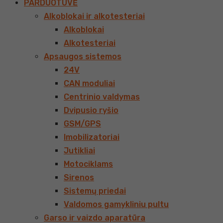
PARDUOTUVĖ
Alkoblokai ir alkotesteriai
Alkoblokai
Alkotesteriai
Apsaugos sistemos
24V
CAN moduliai
Centrinio valdymas
Dvipusio ryšio
GSM/GPS
Imobilizatoriai
Jutikliai
Motociklams
Sirenos
Sistemų priedai
Valdomos gamykliniu pultu
Garso ir vaizdo aparatūra