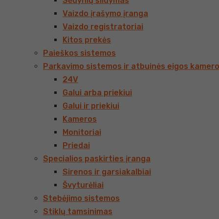
Sėdynių šildymas
Vaizdo įrašymo įranga
Vaizdo registratoriai
Kitos prekės
Paieškos sistemos
Parkavimo sistemos ir atbuinės eigos kamer
24V
Galui arba priekiui
Galui ir priekiui
Kameros
Monitoriai
Priedai
Specialios paskirties įranga
Sirenos ir garsiakalbiai
Švyturėliai
Stebėjimo sistemos
Stiklų tamsinimas