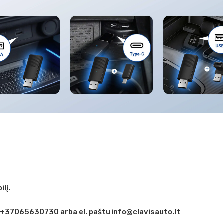
lį.
 +37065630730 arba el. paštu info@clavisauto.lt