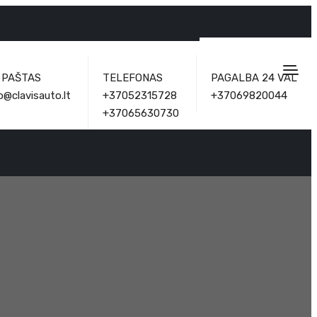
. PAŠTAS
TELEFONAS
PAGALBA 24 VAL
o@clavisauto.lt
+37052315728
+37069820044
+37065630730
s Ottocast CP86-