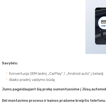
Savybės:
Konvertuoja OEM laidinį „CarPlay“ / „Android auto“ į belaidį
Išlaiko pradinį valdymo būdą
Jums pageidaujant šią prekę sumontuosime į Jūsų automobi
Dėl montavimo proceso ir kainos prašome kreiptis telefonu