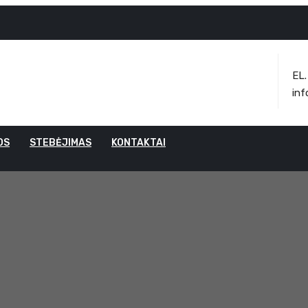
EL
inf
OS
STEBĖJIMAS
KONTAKTAI
rid Auto Adapteri
Dual