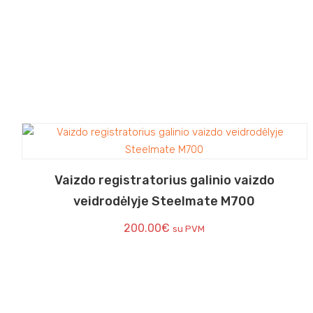
Vaizdo registratorius galinio vaizdo
veidrodėlyje Steelmate M700
200.00
€
su PVM