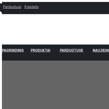
Parduotuvė
Krepšelis
PAGRINDINIS
PRODUKTAI
PARDUOTUVĖ
NAUJIEN
Carplay Ir Ando