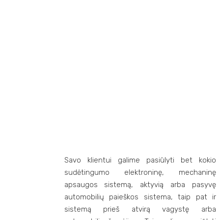
Tel. Numeris:
+37065630730
Savo klientui galime pasiūlyti bet kokio
sudėtingumo elektroninę, mechaninę
apsaugos sistemą, aktyvią arba pasyvę
automobilių paieškos sistema, taip pat ir
sistemą prieš atvirą vagystę arba