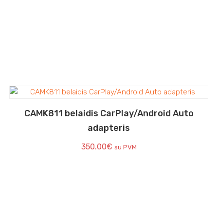
CAMK811 belaidis CarPlay/Android Auto
adapteris
350.00
€
su PVM