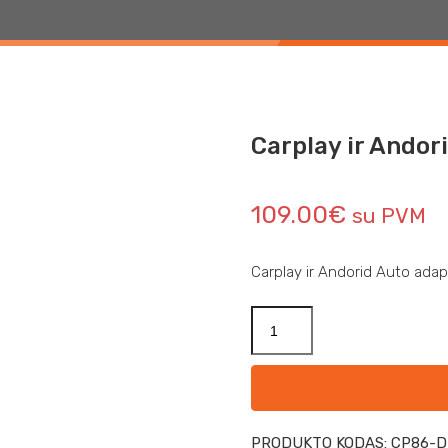
DORID AUTO ADAPTERIS OTTOCAST CP86-DUAL
Carplay ir Andor
109.00
€
su PVM
Carplay ir Andorid Auto ada
PRODUKTO KODAS:
CP86-D