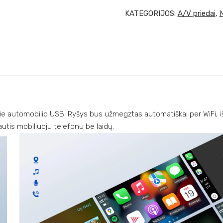
KATEGORIJOS:
A/V priedai
,
M
ie automobilio USB. Ryšys bus užmegztas automatiškai per WiFi, išk
autis mobiliuoju telefonu be laidų.