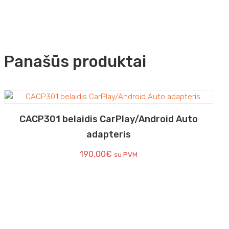
Panašūs produktai
CACP301 belaidis CarPlay/Android Auto
adapteris
190.00
€
su PVM